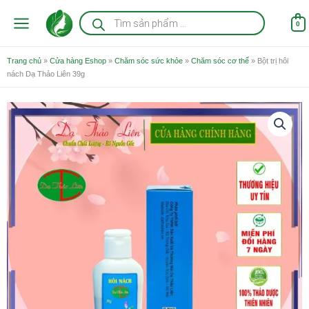
Nhảy
Tìm
kiếm
tới
0
sản
nội
phẩm
dung
Trang chủ
»
Cửa hàng Eshop
»
Chăm sóc sức khỏe
»
Chăm sóc cơ thể
»
Bột trị hôi
nách Dạ Thảo Liên 39g