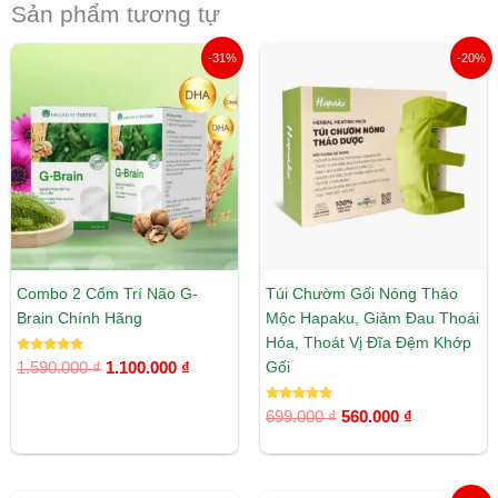
Sản phẩm tương tự
Giá
Giá
Giá
Giá
-31%
-20%
gốc
hiện
gốc
hiện
là:
tại
là:
tại
1.590.000 ₫.
là:
699.000 ₫.
là:
1.100.000 ₫.
560.000 ₫.
Combo 2 Cốm Trí Não G-
Túi Chườm Gối Nóng Thảo
Brain Chính Hãng
Mộc Hapaku, Giảm Đau Thoái
Hóa, Thoát Vị Đĩa Đệm Khớp
Được xếp
Gối
1.590.000
₫
1.100.000
₫
hạng
5.00
5 sao
Được xếp
699.000
₫
560.000
₫
hạng
5.00
5 sao