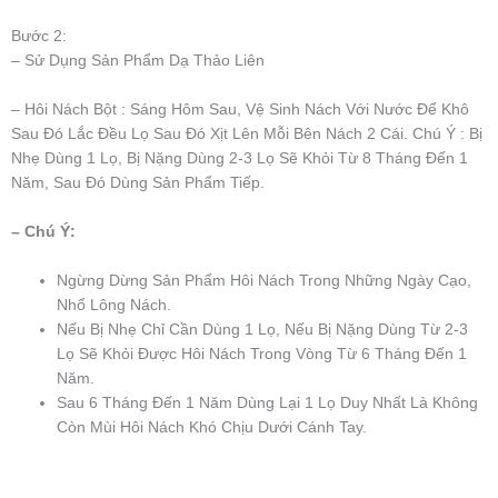
Bước 2:
– Sử Dụng Sản Phẩm Dạ Thảo Liên
– Hôi Nách Bột : Sáng Hôm Sau, Vệ Sinh Nách Với Nước Để Khô
Sau Đó Lắc Đều Lọ Sau Đó Xịt Lên Mỗi Bên Nách 2 Cái. Chú Ý : Bị
Nhẹ Dùng 1 Lọ, Bị Nặng Dùng 2-3 Lọ Sẽ Khỏi Từ 8 Tháng Đến 1
Năm, Sau Đó Dùng Sản Phẩm Tiếp.
– Chú Ý:
Ngừng Dừng Sản Phẩm Hôi Nách Trong Những Ngày Cạo,
Nhổ Lông Nách.
Nếu Bị Nhẹ Chỉ Cần Dùng 1 Lọ, Nếu Bị Nặng Dùng Từ 2-3
Lọ Sẽ Khỏi Được Hôi Nách Trong Vòng Từ 6 Tháng Đến 1
Năm.
Sau 6 Tháng Đến 1 Năm Dùng Lại 1 Lọ Duy Nhất Là Không
Còn Mùi Hôi Nách Khó Chịu Dưới Cánh Tay.