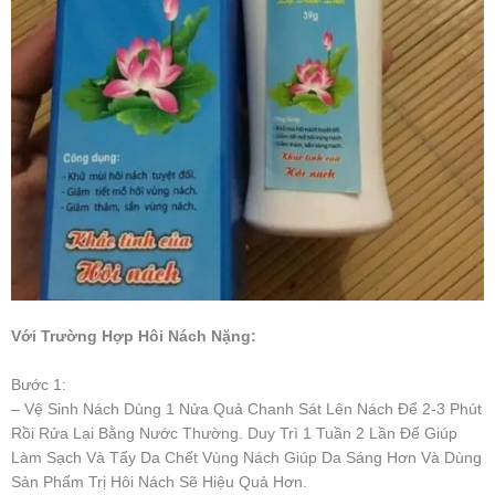
Với Trường Hợp Hôi Nách Nặng:
Bước 1:
– Vệ Sinh Nách Dùng 1 Nửa Quả Chanh Sát Lên Nách Để 2-3 Phút
Rồi Rửa Lại Bằng Nước Thường. Duy Trì 1 Tuần 2 Lần Để Giúp
Làm Sạch Và Tẩy Da Chết Vùng Nách Giúp Da Sáng Hơn Và Dùng
Sản Phẩm Trị Hôi Nách Sẽ Hiệu Quả Hơn.