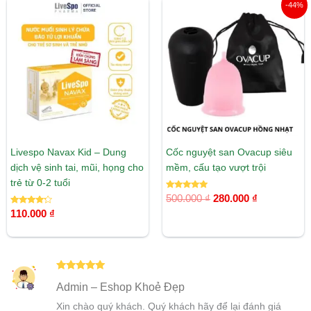
Giá
Giá
-44%
gốc
hiện
là:
tại
500.000 ₫.
là:
280.000 ₫.
Livespo Navax Kid – Dung
Cốc nguyệt san Ovacup siêu
dịch vệ sinh tai, mũi, họng cho
mềm, cấu tạo vượt trội
trẻ từ 0-2 tuổi
Được xếp
500.000
₫
280.000
₫
hạng
Được xếp
5.00
110.000
₫
hạng
5 sao
4.00
5 sao
Được xếp
Admin – Eshop Khoẻ Đẹp
hạng
5
5
sao
Xin chào quý khách. Quý khách hãy để lại đánh giá