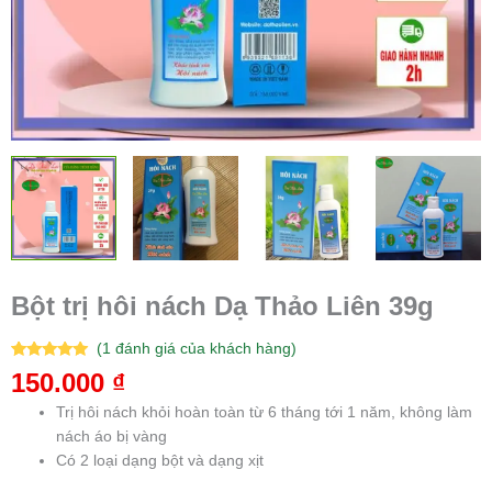
Bột trị hôi nách Dạ Thảo Liên 39g
(
1
đánh giá của khách hàng)
5.00
1
trên 5
150.000
₫
dựa trên
đánh giá
Trị hôi nách khỏi hoàn toàn từ 6 tháng tới 1 năm, không làm
nách áo bị vàng
Có 2 loại dạng bột và dạng xịt