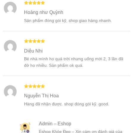
Được xếp
Hoàng như Quỳnh
hạng
5
5
sao
Sản phẩm đóng gói kỹ, shop giao hàng nhanh.
Được xếp
Diệu Nhi
hạng
5
5
sao
Bé nhà mình ho quá trời nhưng uống mới 2, 3 lần đã
đở ho nhiều. Sản phẩm ok quá.
Được xếp
Nguyễn Thị Hoa
hạng
5
5
sao
Hàng đã nhận được. shop đóng gói kỹ. good.
Admin – Eshop
Eshop Khỏe Đẹp – Xin cám ơn đánh giá của