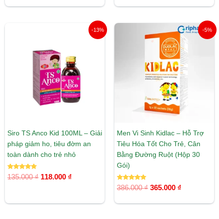
5 sao
Giá
Giá
Giá
Giá
-13%
-5%
gốc
hiện
gốc
hiện
là:
tại
là:
tại
135.000 ₫.
là:
386.000 ₫.
là:
118.000 ₫.
365.000 ₫.
Siro TS Anco Kid 100ML – Giải
Men Vi Sinh Kidlac – Hỗ Trợ
pháp giảm ho, tiêu đờm an
Tiêu Hóa Tốt Cho Trẻ, Cân
toàn dành cho trẻ nhỏ
Bằng Đường Ruột (Hộp 30
Gói)
Được xếp
135.000
₫
118.000
₫
hạng
5.00
Được xếp
386.000
₫
365.000
₫
5 sao
hạng
5.00
5 sao