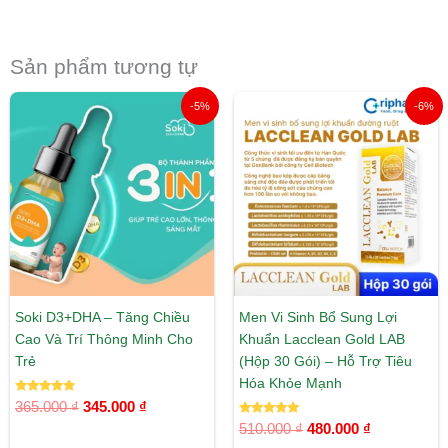
Sản phẩm tương tự
Giá
Giá
Giá
Giá
-5%
-6%
gốc
hiện
gốc
hiện
là:
tại
là:
tại
365.000 ₫.
là:
510.000 ₫.
là:
345.000 ₫.
480.000 ₫.
Soki D3+DHA – Tăng Chiều
Men Vi Sinh Bổ Sung Lợi
Cao Và Trí Thông Minh Cho
Khuẩn Lacclean Gold LAB
Trẻ
(Hộp 30 Gói) – Hỗ Trợ Tiêu
Hóa Khỏe Mạnh
Được xếp
365.000
₫
345.000
₫
hạng
5.00
Được xếp
510.000
₫
480.000
₫
5 sao
hạng
5.00