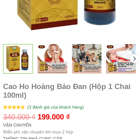
Cao Ho Hoàng Bảo Đan (Hộp 1 Chai
100ml)
(
3
đánh giá của khách hàng)
5.00
3
trên 5
340.000
₫
199.000
₫
dựa trên
đánh giá
VẬN CHUYỂN
Miễn phí vận chuyển khi mua 2 hộp
THÔNG TIN NHÀ CUNG CẤP