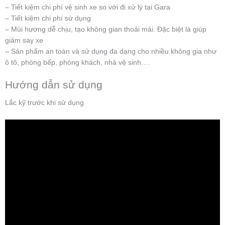
– Tiết kiệm chi phí vệ sinh xe so với đi xử lý tại Gara
– Tiết kiệm chi phí sử dụng
– Mùi hương dễ chịu, tạo không gian thoải mái. Đặc biệt là giúp
giảm say xe
– Sản phẩm an toàn và sử dụng đa dạng cho nhiều không gia như
ô tô, phòng bếp, phòng khách, nhà vệ sinh….
Hướng dẫn sử dụng
Lắc kỹ trước khi sử dụng