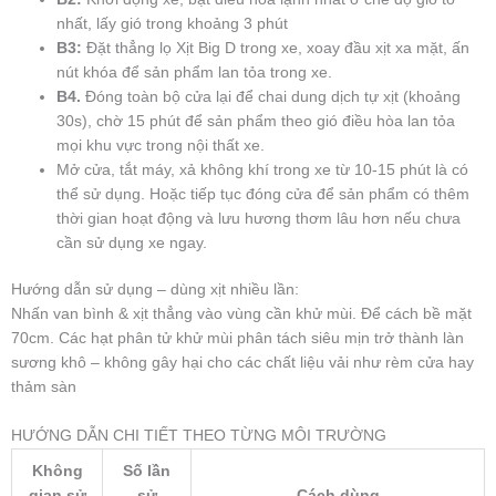
nhất, lấy gió trong khoảng 3 phút
B3:
Đặt thẳng lọ Xịt Big D trong xe, xoay đầu xịt xa mặt, ấn
nút khóa để sản phẩm lan tỏa trong xe.
B4.
Đóng toàn bộ cửa lại để chai dung dịch tự xịt (khoảng
30s), chờ 15 phút để sản phẩm theo gió điều hòa lan tỏa
mọi khu vực trong nội thất xe.
Mở cửa, tắt máy, xả không khí trong xe từ 10-15 phút là có
thể sử dụng. Hoặc tiếp tục đóng cửa để sản phẩm có thêm
thời gian hoạt động và lưu hương thơm lâu hơn nếu chưa
cần sử dụng xe ngay.
Hướng dẫn sử dụng – dùng xịt nhiều lần:
Nhấn van bình & xịt thẳng vào vùng cần khử mùi. Để cách bề mặt
70cm. Các hạt phân tử khử mùi phân tách siêu mịn trở thành làn
sương khô – không gây hại cho các chất liệu vải như rèm cửa hay
thảm sàn
HƯỚNG DẪN CHI TIẾT THEO TỪNG MÔI TRƯỜNG
Không
Số lần
gian sử
sử
Cách dùng