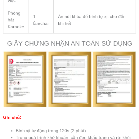
việc
Phòng
1
Ấn nút khóa để bình tự xịt cho đến
hát
lần/chai
khi hết
Karaoke
GIẤY CHỨNG NHẬN AN TOÀN SỬ DỤNG
Ghi chú:
Bình xịt tự động trong 120s (2 phút)
Trong quá trình khử khuẩn, cần đeo khẩu trang và rời khỏi