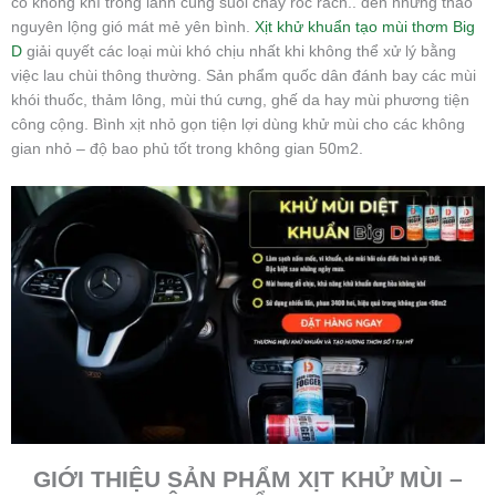
có không khí trong lành cùng suối chảy róc rách.. đến những thảo
nguyên lộng gió mát mẻ yên bình.
Xịt khử khuẩn tạo mùi thơm Big
D
giải quyết các loại mùi khó chịu nhất khi không thể xử lý bằng
việc lau chùi thông thường. Sản phẩm quốc dân đánh bay các mùi
khói thuốc, thảm lông, mùi thú cưng, ghế da hay mùi phương tiện
công cộng. Bình xịt nhỏ gọn tiện lợi dùng khử mùi cho các không
gian nhỏ – độ bao phủ tốt trong không gian 50m2.
GIỚI THIỆU SẢN PHẨM XỊT KHỬ MÙI –