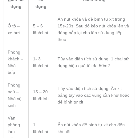
dụng
dụng
Ấn nút khóa và đề bình tự xịt trong
Ô tô –
5 – 6
15s-20s. Sau đó kéo nút khóa lên và
xe hơi
lần/chai
đóng nắp lại cho lần sử dụng tiếp
theo
Phòng
khách –
1- 3
Tùy vào diện tích sử dụng. 1 chai sử
Nhà
lần/chai
dụng hiệu quả tối đa 50m2
bếp
Phòng
Tùy vào diện tích sử dụng. Ấn xịt
ngủ –
15 – 20
bằng tay vào các vùng cần khử hoặc
Nhà vệ
lần/bình
để bình tự xịt
sinh
Văn
phòng
1
Ấn nút khóa để bình tự xịt cho đến
làm
lần/chai
khi hết