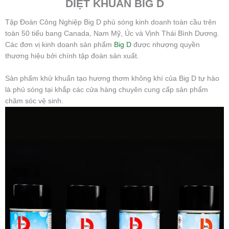
DIỆT KHUẨN BIG D
Tập Đoàn Công Nghiệp Big D phủ sóng kinh doanh toàn cầu trên
toàn 50 tiểu bang Canada, Nam Mỹ, Úc và Vịnh Thái Bình Dương.
Các đơn vị kinh doanh sản phẩm
Big D
được nhượng quyền
thương hiệu bởi chính tập đoàn sản xuất.
Sản phẩm khử khuẩn tạo hương thơm không khí của Big D tự hào
là phủ sóng tại khắp các cửa hàng chuyên cung cấp sản phẩm
chăm sóc vệ sinh.