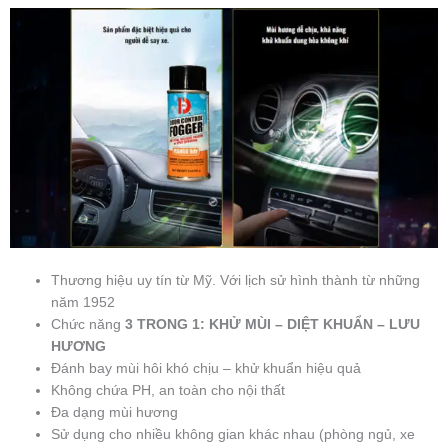
Thương hiệu uy tín từ Mỹ. Với lịch sử hình thành từ những
năm 1952
Chức năng
3 TRONG 1: KHỬ MÙI – DIỆT KHUẨN – LƯU
HƯƠNG
Đánh bay mùi hôi khó chịu – khử khuẩn hiệu quả
Không chứa PH, an toàn cho nội thất
Đa dạng mùi hương
Sử dụng cho nhiều không gian khác nhau (phòng ngủ, xe