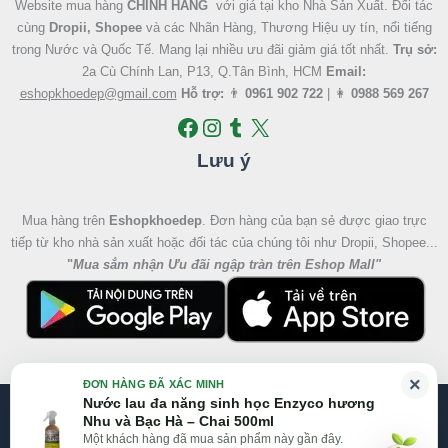
Website mua hàng
CHÍNH HÃNG
với giá tại kho Nhà Sản Xuất. Đối tác
cùng
Dropii, Shopee
và các Nhãn Hàng, Thương Hiệu uy tín, nổi tiếng
trong Nước và Quốc Tế. Mang lại nhiều ưu đãi giảm giá tốt nhất.
Trụ sở:
2a Cù Chính Lan, P13, Q.Tân Bình, HCM
Email:
eshopkhoedep@gmail.com
Hỗ trợ:
👨
0961 902 722
| 👩
0988 569 267
Lưu ý
Mua hàng trên
Eshopkhoedep
. Đơn hàng của bạn sẻ được giao trực
tiếp từ kho nhà sản xuất hoặc đối tác của chúng tôi như Dropii, Shopee...
"
Mua sắm nhận Ưu đãi ngập tràn trên Eshop Mall
"
×
ĐƠN HÀNG ĐÃ XÁC MINH
Nước lau đa năng sinh học Enzyco hương
@2026 Eshop Khỏe Đẹp, All right reserved
Nhu và Bạc Hà – Chai 500ml
Một khách hàng đã mua sản phẩm này gần đây.
Website:
Eshop Mall
|
Eshopkhoedep.com