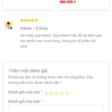
5.00
Được xếp
580.000
₫
5 sao
hạng
5.00
5 sao
Được xếp
Admin – Eshop
hạng
5
5
sao
Xin chào quý khách. Quý khách hãy để lại đánh giá
sản phẩm sau mua hàng, chúng tôi sẽ phản hồi
sớm.
Thêm một đánh giá
Email của bạn sẽ không được hiển thị công khai.
Các
trường bắt buộc được đánh dấu
*
Đánh giá của bạn
*
Đánh giá của bạn
*