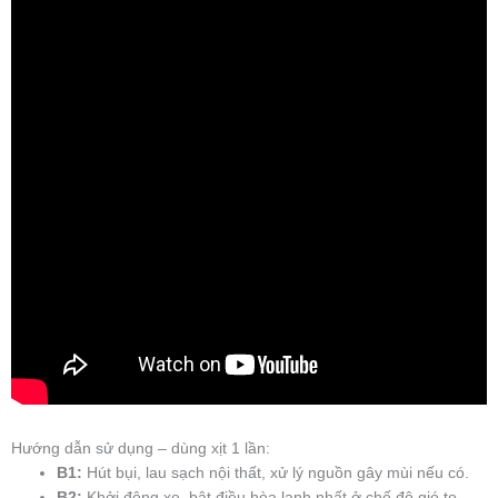
Hướng dẫn sử dụng – dùng xịt 1 lần:
B1:
Hút bụi, lau sạch nội thất, xử lý nguồn gây mùi nếu có.
B2:
Khởi động xe, bật điều hòa lạnh nhất ở chế độ gió to