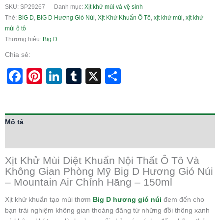
SKU:
SP29267
Danh mục:
Xịt khử mùi và vệ sinh
Thẻ:
BIG D
,
BIG D Hương Gió Núi
,
Xịt Khử Khuẩn Ô Tô
,
xịt khử mùi
,
xịt khử
mùi ô tô
Thương hiệu:
Big D
Chia sẻ:
Facebook
Pinterest
LinkedIn
Tumblr
X
Share
Mô tả
Thông tin bổ sung
Xịt Khử Mùi Diệt Khuẩn Nội Thất Ô Tô Và
Không Gian Phòng Mỹ Big D Hương Gió Núi
– Mountain Air Chính Hãng – 150ml
Xịt khử khuẩn tạo mùi thơm
Big D hương gió núi
đem đến cho
bạn trải nghiệm không gian thoáng đãng từ những đồi thông xanh