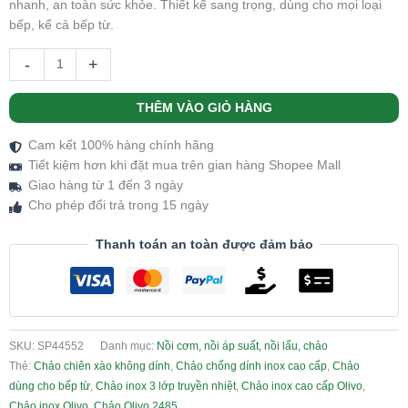
nhanh, an toàn sức khỏe. Thiết kế sang trọng, dùng cho mọi loại
bếp, kể cả bếp từ.
-
+
THÊM VÀO GIỎ HÀNG
Cam kết 100% hàng chính hãng
Tiết kiệm hơn khi đặt mua trên gian hàng Shopee Mall
Giao hàng từ 1 đến 3 ngày
Cho phép đổi trả trong 15 ngày
Thanh toán an toàn được đảm bảo
SKU:
SP44552
Danh mục:
Nồi cơm, nồi áp suất, nồi lẩu, chảo
Thẻ:
Chảo chiên xào không dính
,
Chảo chống dính inox cao cấp
,
Chảo
dùng cho bếp từ
,
Chảo inox 3 lớp truyền nhiệt
,
Chảo inox cao cấp Olivo
,
Chảo inox Olivo
,
Chảo Olivo 2485