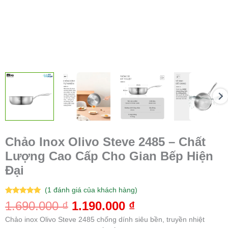
Đại
số
lượng
Chảo Inox Olivo Steve 2485 – Chất
Lượng Cao Cấp Cho Gian Bếp Hiện
Đại
(
1
đánh giá của khách hàng)
5.00
1
trên 5
1.690.000
₫
1.190.000
₫
dựa trên
đánh giá
Chảo inox Olivo Steve 2485 chống dính siêu bền, truyền nhiệt