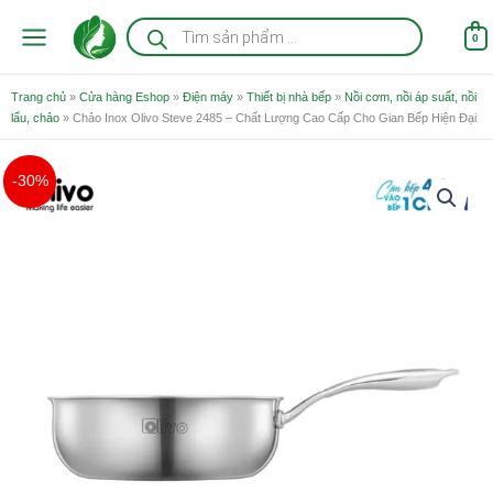
Nhảy
Tìm
kiếm
tới
0
sản
nội
phẩm
dung
Trang chủ
»
Cửa hàng Eshop
»
Điện máy
»
Thiết bị nhà bếp
»
Nồi cơm, nồi áp suất, nồi
lẩu, chảo
»
Chảo Inox Olivo Steve 2485 – Chất Lượng Cao Cấp Cho Gian Bếp Hiện Đại
Giá
Giá
Chảo
-30%
gốc
hiện
Inox
là:
tại
Olivo
1.690.000 ₫.
là:
Steve
1.190.000 ₫.
2485
-
Chất
Lượng
Cao
Cấp
Cho
Gian
Bếp
Hiện