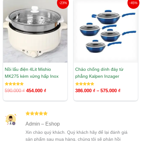
Giá
Giá
Khoảng
-23%
-45%
gốc
hiện
giá:
là:
tại
từ
590.000 ₫.
là:
386.000 ₫
454.000 ₫.
đến
575.000 ₫
Nồi lẩu điện 4Lit Mishio
Chảo chống dính đáy từ
MK275 kèm xửng hấp Inox
phẳng Kalpen Inzager
Được xếp
Được xếp
590.000
₫
454.000
₫
386.000
₫
–
575.000
₫
hạng
hạng
5.00
5.00
5 sao
5 sao
Được xếp
Admin – Eshop
hạng
5
5
sao
Xin chào quý khách. Quý khách hãy để lại đánh giá
sản phẩm sau mua hàng, chúng tôi sẽ phản hồi