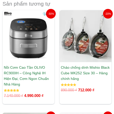
Sản phẩm tương tự
Giá
Giá
Giá
Giá
-30%
-20%
gốc
hiện
gốc
hiện
là:
tại
là:
tại
7.140.000 ₫.
là:
890.000 ₫.
là:
4.990.000 ₫.
712.000 ₫.
Nồi Cơm Cao Tần OLIVO
Chảo chống dính Mishio Black
RC900IH – Công Nghệ IH
Cube MK252 Size 30 – Hàng
Hiện Đại, Cơm Ngon Chuẩn
chính hãng
Nhà Hàng
Được xếp
890.000
₫
712.000
₫
hạng
Được xếp
5.00
7.140.000
₫
4.990.000
₫
hạng
5 sao
5.00
5 sao