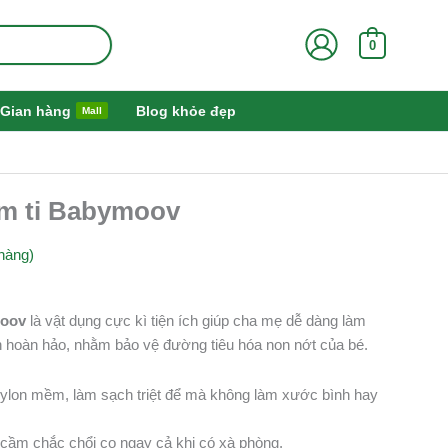
0
Gian hàng
Blog khỏe đẹp
Mall
úm ti Babymoov
hàng)
moov
là vật dụng cực kì tiện ích giúp cha mẹ dễ dàng làm
 hoàn hảo, nhằm bảo vệ đường tiêu hóa non nớt của bé.
 nylon mềm, làm sạch triệt để mà không làm xước bình hay
cầm chắc chổi cọ ngay cả khi có xà phòng.