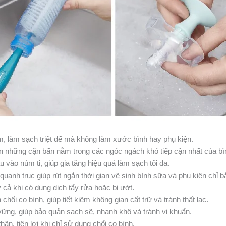
m, làm sạch triệt để mà không làm xước bình hay phụ kiện.
àn những cặn bẩn nằm trong các ngóc ngách khó tiếp cận nhất của bì
vào núm ti, giúp gia tăng hiệu quả làm sạch tối đa.
anh trục giúp rút ngắn thời gian vệ sinh bình sữa và phụ kiện chỉ b
cả khi có dung dịch tẩy rửa hoặc bị ướt.
hổi cọ bình, giúp tiết kiệm không gian cất trữ và tránh thất lạc.
vững, giúp bảo quản sạch sẽ, nhanh khô và tránh vi khuẩn.
hân, tiện lợi khi chỉ sử dụng chổi cọ bình.