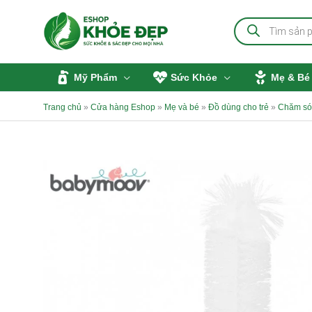
Nhảy
Tìm
tới
kiếm
sản
nội
phẩm
dung
Mỹ Phẩm
Sức Khỏe
Mẹ & Bé
Trang chủ
»
Cửa hàng Eshop
»
Mẹ và bé
»
Đồ dùng cho trẻ
»
Chăm só