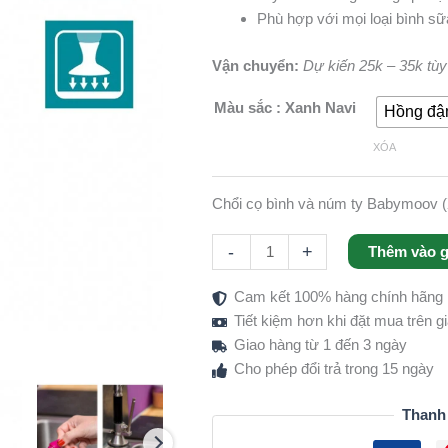
Phù hợp với mọi loại bình sữa
Vận chuyển:
Dự kiến 25k – 35k tùy v
Màu sắc
: Xanh Navi
Hồng đ
XÓA
Chổi cọ bình và núm ty Babymoov 
-
+
Thêm vào g
Cam kết 100% hàng chính hãng
Tiết kiệm hơn khi đặt mua trên 
Giao hàng từ 1 đến 3 ngày
Cho phép đổi trả trong 15 ngày
Thanh