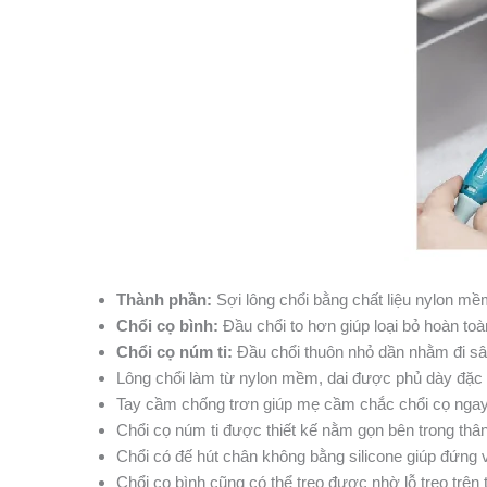
Thành phần:
Sợi lông chổi bằng chất liệu nylon mề
Chổi cọ bình:
Đầu chổi to hơn giúp loại bỏ hoàn to
Chổi cọ núm ti:
Đầu chổi thuôn nhỏ dần nhằm đi sâu 
Lông chổi làm từ nylon mềm, dai được phủ dày đặc qu
Tay cầm chống trơn giúp mẹ cầm chắc chổi cọ ngay 
Chổi cọ núm ti được thiết kế nằm gọn bên trong thân c
Chổi có đế hút chân không bằng silicone giúp đứng 
Chổi cọ bình cũng có thể treo được nhờ lỗ treo trên t