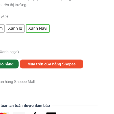
 trên thị trường.
ị trí
ậm
Xanh lơ
Xanh Navi
(Xanh ngọc)
iỏ hàng
Mua trên cửa hàng Shopee
gian hàng Shopee Mall
 toán an toàn được đảm bảo