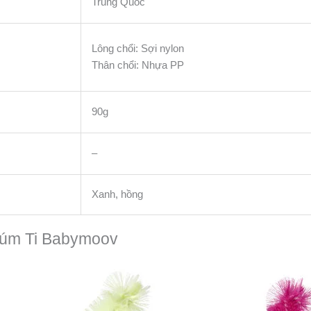
Trung Quốc
Lông chổi: Sợi nylon
Thân chổi: Nhựa PP
90g
–
Xanh, hồng
Núm Ti Babymoov