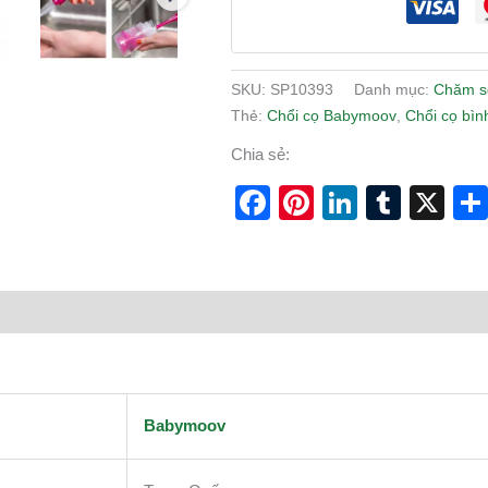
SKU:
SP10393
Danh mục:
Chăm s
Thẻ:
Chổi cọ Babymoov
,
Chổi cọ bìn
Chia sẻ:
Facebook
Pinterest
LinkedI
Tumb
X
Babymoov