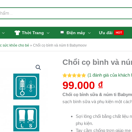
Thời Trang
Điện máy
Ưu đãi
HOT
c sức khỏe cho bé
»
Chổi cọ bình và núm ti Babymoov
Chổi cọ bình và n
Chổi
cọ
bình
(
1
đánh giá của khách 
99.000
₫
và
5.00
1
trên 5
dựa trên
núm
đánh giá
Chổi cọ bình sữa & núm ti Baby
ti
sạch bình sữa và phụ kiện một cách
Babymoov
số
Sợi lông chổi bằng chất liệu
lượng
phụ kiện.
Tay cầm chống trơn giúp mẹ 