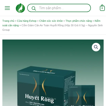
Nhảy
Tìm
kiếm
tới
0
sản
nội
phẩm
dung
Trang chủ
»
Cửa hàng Eshop
»
Chăm sóc sức khỏe
»
Thực phẩm chức năng
»
Kiểm
soát cân nặng
»
Cốm Giảm Cân An Toàn Huyết Rồng (Hộp 30 Gói X 5g) – Nguyên Sinh
Group