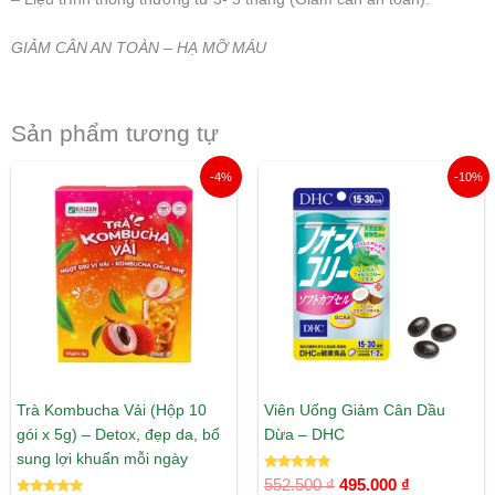
GIẢM CÂN AN TOÀN – HẠ MỠ MÁU
Sản phẩm tương tự
Giá
Giá
Giá
Giá
-4%
-10%
gốc
hiện
gốc
hiện
là:
tại
là:
tại
165.000 ₫.
là:
552.500 ₫.
là:
159.000 ₫.
495.000 ₫.
Trà Kombucha Vải (Hộp 10
Viên Uống Giảm Cân Dầu
gói x 5g) – Detox, đẹp da, bổ
Dừa – DHC
sung lợi khuẩn mỗi ngày
Được xếp
552.500
₫
495.000
₫
hạng