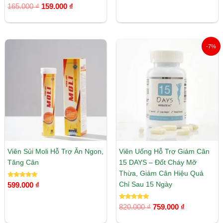
Được xếp
5.00
165.000
₫
159.000
₫
hạng
5 sao
5.00
5 sao
Giá
Giá
-7%
gốc
hiện
là:
tại
820.000 ₫.
là:
759.000 ₫.
Viên Sủi Moli Hỗ Trợ Ăn Ngon,
Viên Uống Hỗ Trợ Giảm Cân
Tăng Cân
15 DAYS – Đốt Cháy Mỡ
Thừa, Giảm Cân Hiệu Quả
Được xếp
Chỉ Sau 15 Ngày
599.000
₫
hạng
5.00
5 sao
Được xếp
820.000
₫
759.000
₫
hạng
5.00
5 sao