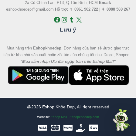
2a Cù Chính Lan, P13, Q.Tân Bình, HCM
Email:
eshopkhoedep@gmail.com
Hỗ trợ:
👨
0961 902 722
| 👩
0988 569 267
Lưu ý
Mua hàng trên
Eshopkhoedep
. Đơn hàng của bạn sẻ được giao trực
tiếp từ kho nhà sản xuất hoặc đối tác của chúng tôi như Dropii, Shopee...
"
Mua sắm nhận Ưu đãi ngập tràn trên Eshop Mall
"
@2026 Eshop Khỏe Đẹp, All right reserved
Website:
Eshop Mall
|
Eshopkhoedep.com