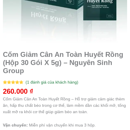
Cốm Giảm Cân An Toàn Huyết Rồng
(Hộp 30 Gói X 5g) – Nguyên Sinh
Group
(
1
đánh giá của khách hàng)
5.00
1
trên 5
260.000
₫
dựa trên
đánh giá
Cốm Giảm Cân An Toàn Huyết Rồng – Hỗ trợ giảm cảm giác thèm
ăn, hấp thu chất béo trong cơ thể, làm mềm dần các khối mỡ, tống
xuất mỡ ra khỏi cơ thể giúp giảm béo an toàn.
Vận chuyển:
Miễn phí vận chuyển khi mua 3 hộp.