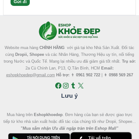
Facebook
Instagram
Tumblr
X
Website mua hàng
CHÍNH HÃNG
với giá tại kho Nhà Sản Xuất. Đối tác
cùng
Dropii, Shopee
và các Nhãn Hàng, Thương Hiệu uy tín, nổi tiếng
trong Nước và Quốc Tế. Mang lại nhiều ưu đãi giảm giá tốt nhất.
Trụ sở:
2a Cù Chính Lan, P13, Q.Tân Bình, HCM
Email:
eshopkhoedep@gmail.com
Hỗ trợ:
👨
0961 902 722
| 👩
0988 569 267
Lưu ý
Mua hàng trên
Eshopkhoedep
. Đơn hàng của bạn sẻ được giao trực
tiếp từ kho nhà sản xuất hoặc đối tác của chúng tôi như Dropii, Shopee...
"
Mua sắm nhận Ưu đãi ngập tràn trên Eshop Mall
"