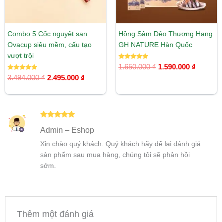
Combo 5 Cốc nguyệt san
Hồng Sâm Dẻo Thượng Hạng
Ovacup siêu mềm, cấu tạo
GH NATURE Hàn Quốc
vượt trội
Được xếp
1.650.000
₫
1.590.000
₫
hạng
Được xếp
5.00
3.494.000
₫
2.495.000
₫
hạng
5 sao
5.00
5 sao
Được xếp
Admin – Eshop
hạng
5
5
sao
Xin chào quý khách. Quý khách hãy để lại đánh giá
sản phẩm sau mua hàng, chúng tôi sẽ phản hồi
sớm.
Thêm một đánh giá