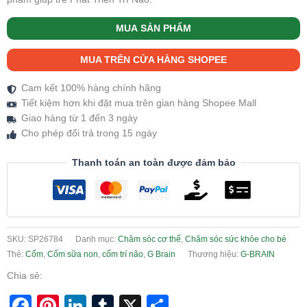
MUA SẢN PHẨM
MUA TRÊN CỬA HÀNG SHOPEE
Cam kết 100% hàng chính hãng
Tiết kiệm hơn khi đặt mua trên gian hàng Shopee Mall
Giao hàng từ 1 đến 3 ngày
Cho phép đổi trả trong 15 ngày
Thanh toán an toàn được đảm bảo
SKU:
SP26784
Danh mục:
Chăm sóc cơ thể
,
Chăm sóc sức khỏe cho bé
Thẻ:
Cốm
,
Cốm sữa non
,
cốm trí não
,
G Brain
Thương hiệu:
G-BRAIN
Chia sẻ:
Facebook
Pinterest
LinkedIn
Tumblr
X
Share