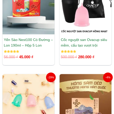
45.000 ₫.
280.000 ₫.
Yến Sào Nest100 Có Đường –
Cốc nguyệt san Ovacup siêu
Lon 190ml – Hộp 5 Lon
mềm, cấu tạo vượt trội
Được xếp
Được xếp
56.000
₫
45.000
₫
500.000
₫
280.000
₫
hạng
hạng
5.00
5.00
5 sao
5 sao
Giá
Giá
Giá
Giá
-29%
-4%
gốc
hiện
gốc
hiện
là:
tại
là:
tại
3.494.000 ₫.
là:
1.650.000 ₫.
là:
2.495.000 ₫.
1.590.00