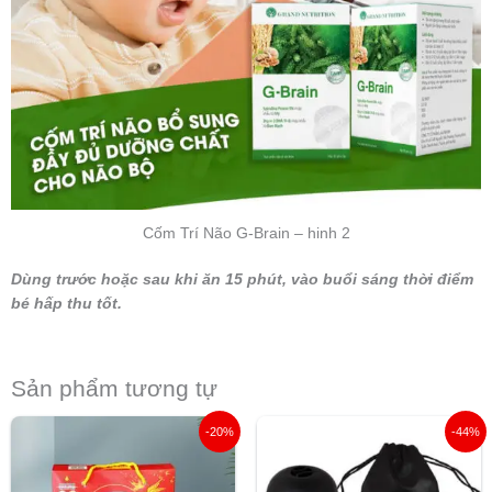
Cốm Trí Não G-Brain – hinh 2
Dùng trước hoặc sau khi ăn 15 phút, vào buổi sáng thời điểm
bé hấp thu tốt.
Sản phẩm tương tự
Giá
Giá
Giá
Giá
-20%
-44%
gốc
hiện
gốc
hiện
là:
tại
là:
tại
56.000 ₫.
là:
500.000 ₫.
là: