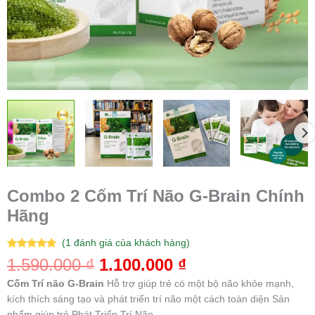
Combo 2 Cốm Trí Não G-Brain Chính
Hãng
(
1
đánh giá của khách hàng)
5.00
1
trên 5
1.590.000
₫
1.100.000
₫
dựa trên
đánh giá
Cốm Trí não G-Brain
Hỗ trợ giúp trẻ có một bộ não khỏe mạnh,
kích thích sáng tạo và phát triển trí não một cách toàn diện Sản
phẩm giúp trẻ Phát Triển Trí Não.