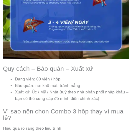
Quy cách – Bảo quản – Xuất xứ
Dạng viên: 60 viên / hộp
Bảo quản: nơi khô mát, tránh nắng
Xuất xứ: Úc / Mỹ / Nhật (tuỳ theo nhà phân phối nhập khẩu –
bạn có thể cung cấp để mình điền chính xác)
Vì sao nên chọn Combo 3 hộp thay vì mua
lẻ?
Hiệu quả rõ ràng theo liệu trình