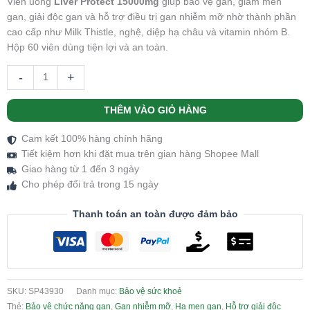
Viên uống
Liver Protect 15000mg
giúp bảo vệ gan, giảm men
gan, giải độc gan và hỗ trợ điều trị gan nhiễm mỡ nhờ thành phần
cao cấp như Milk Thistle, nghệ, diệp hạ châu và vitamin nhóm B.
Hộp 60 viên dùng tiện lợi và an toàn.
-
+
THÊM VÀO GIỎ HÀNG
Cam kết 100% hàng chính hãng
Tiết kiệm hơn khi đặt mua trên gian hàng Shopee Mall
Giao hàng từ 1 đến 3 ngày
Cho phép đổi trả trong 15 ngày
Thanh toán an toàn được đảm bảo
SKU:
SP43930
Danh mục:
Bảo vệ sức khoẻ
Thẻ:
Bảo vệ chức năng gan
,
Gan nhiễm mỡ
,
Hạ men gan
,
Hỗ trợ giải độc