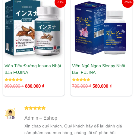
Giá
Giá
Giá
Giá
-11%
-26%
gốc
hiện
gốc
hiện
là:
tại
là:
tại
990.000 ₫.
là:
780.000 ₫.
là:
880.000 ₫.
580.000 ₫.
Viên Tiểu Đường Insuna Nhật
Viên Ngủ Ngon Sleepy Nhật
Bản FUJINA
Bản FUJINA
Được xếp
Được xếp
990.000
₫
880.000
₫
780.000
₫
580.000
₫
hạng
hạng
5.00
5.00
5 sao
5 sao
Được xếp
Admin – Eshop
hạng
5
5
sao
Xin chào quý khách. Quý khách hãy để lại đánh giá
sản phẩm sau mua hàng, chúng tôi sẽ phản hồi