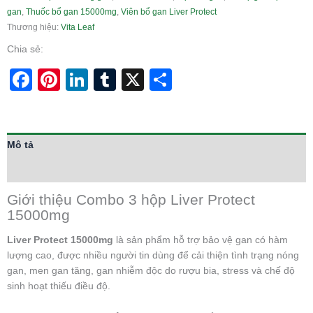
gan
,
Thuốc bổ gan 15000mg
,
Viên bổ gan Liver Protect
Thương hiệu:
Vita Leaf
Chia sẻ:
Facebook
Pinterest
LinkedIn
Tumblr
X
Share
Mô tả
Thông tin bổ sung
Giới thiệu Combo 3 hộp Liver Protect
15000mg
Liver Protect 15000mg
là sản phẩm hỗ trợ bảo vệ gan có hàm
lượng cao, được nhiều người tin dùng để cải thiện tình trạng nóng
gan, men gan tăng, gan nhiễm độc do rượu bia, stress và chế độ
sinh hoạt thiếu điều độ.