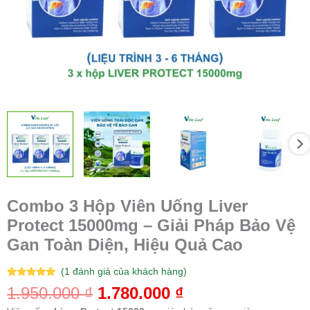
Gan
Toàn
Diện,
Hiệu
Quả
Cao
số
lượng
Combo 3 Hộp Viên Uống Liver
Protect 15000mg – Giải Pháp Bảo Vệ
Gan Toàn Diện, Hiệu Quả Cao
(
1
đánh giá của khách hàng)
5.00
1
trên 5
1.950.000
₫
1.780.000
₫
dựa trên
đánh giá