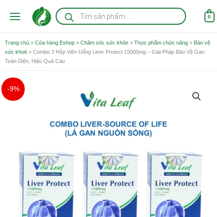
Nhảy
Tìm
kiếm
tới
0
sản
nội
phẩm
dung
Trang chủ
»
Cửa hàng Eshop
»
Chăm sóc sức khỏe
»
Thực phẩm chức năng
»
Bảo vệ
sức khoẻ
»
Combo 3 Hộp Viên Uống Liver Protect 15000mg – Giải Pháp Bảo Vệ Gan
Toàn Diện, Hiệu Quả Cao
Giá
Giá
Combo
-9%
gốc
hiện
3
là:
tại
Hộp
1.950.000 ₫.
là:
Viên
1.780.000 ₫.
Uống
Liver
Protect
15000mg
-
Giải
Pháp
Bảo
Vệ