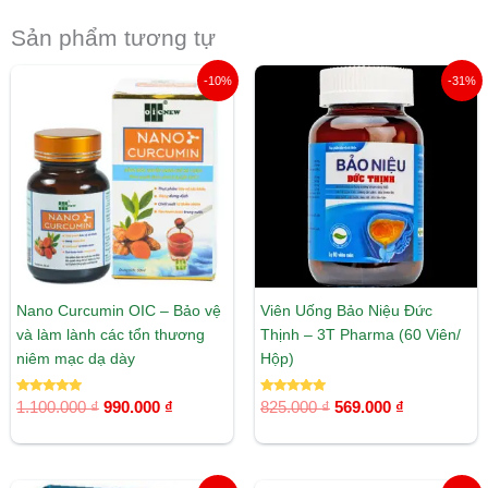
Sản phẩm tương tự
Giá
Giá
Giá
Giá
-10%
-31%
gốc
hiện
gốc
hiện
là:
tại
là:
tại
1.100.000 ₫.
là:
825.000 ₫.
là:
990.000 ₫.
569.000 ₫.
Nano Curcumin OIC – Bảo vệ
Viên Uống Bảo Niệu Đức
và làm lành các tổn thương
Thịnh – 3T Pharma (60 Viên/
niêm mạc dạ dày
Hộp)
Được xếp
Được xếp
1.100.000
₫
990.000
₫
825.000
₫
569.000
₫
hạng
hạng
5.00
5.00
5 sao
5 sao