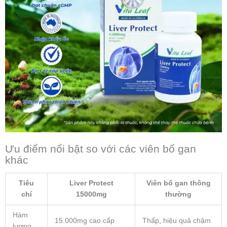
Ưu điểm nổi bật so với các viên bổ gan
khác
Tiêu
Liver Protect
Viên bổ gan thông
chí
15000mg
thường
Hàm
15.000mg cao cấp
Thấp, hiệu quả chậm
lượng