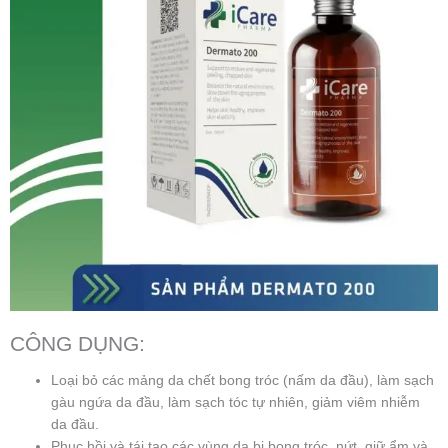
CÔNG DỤNG:
Loại bỏ các mảng da chết bong tróc (nấm da đầu), làm sạch
gàu ngứa da đầu, làm sạch tóc tự nhiên, giảm viêm nhiễm
da đầu.
Phục hồi và tái tạo các vùng da bị bong tróc, nứt, giữ ẩm và