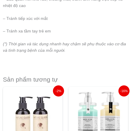
nhiệt độ cao
– Tránh tiếp xúc với mắt
– Tránh xa tầm tay trẻ em
(*) Thời gian và tác dụng nhanh hay chậm sẽ phụ thuộc vào cơ địa
và tình trạng bệnh của mỗi người.
Sản phẩm tương tự
Giá
Giá
Giá
Giá
-2%
-16%
gốc
hiện
gốc
hiện
là:
tại
là:
tại
265.000 ₫.
là:
1.370.000 ₫.
là:
260.000 ₫.
1.150.00