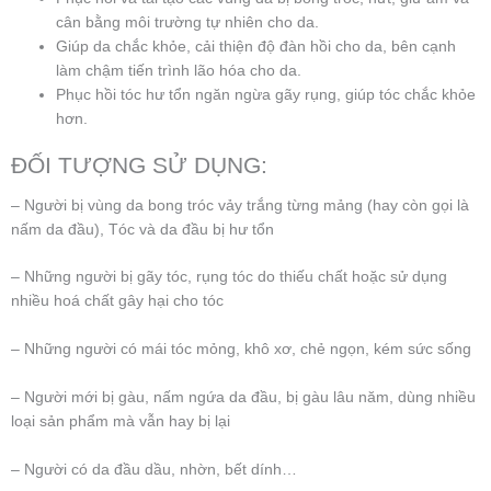
cân bằng môi trường tự nhiên cho da.
Giúp da chắc khỏe, cải thiện độ đàn hồi cho da, bên cạnh
làm chậm tiến trình lão hóa cho da.
Phục hồi tóc hư tổn ngăn ngừa gãy rụng, giúp tóc chắc khỏe
hơn.
ĐỐI TƯỢNG SỬ DỤNG:
– Người bị vùng da bong tróc vảy trắng từng mảng (hay còn gọi là
nấm da đầu), Tóc và da đầu bị hư tổn
– Những người bị gãy tóc, rụng tóc do thiếu chất hoặc sử dụng
nhiều hoá chất gây hại cho tóc
– Những người có mái tóc mỏng, khô xơ, chẻ ngọn, kém sức sống
– Người mới bị gàu, nấm ngứa da đầu, bị gàu lâu năm, dùng nhiều
loại sản phẩm mà vẫn hay bị lại
– Người có da đầu dầu, nhờn, bết dính…