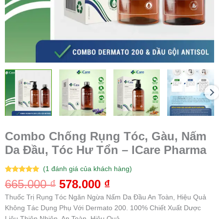
Combo Chống Rụng Tóc, Gàu, Nấm
Da Đầu, Tóc Hư Tổn – ICare Pharma
(
1
đánh giá của khách hàng)
5.00
1
trên 5
665.000
₫
578.000
₫
dựa trên
đánh giá
Thuốc Trị Rụng Tóc Ngăn Ngừa Nấm Da Đầu An Toàn, Hiệu Quả
Không Tác Dụng Phụ Với Dermato 200. 100% Chiết Xuất Dược
Liệu Thiên Nhiên, An Toàn, Hiệu Quả.