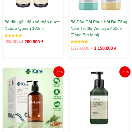
Bộ dầu gội, dầu xả thảo dược
Bộ Dầu Gội Phục Hồi Đa Tầng
Nature Queen 100ml
Nấm Truffle Weilaiya 450ml
(Tặng Set Mini)
Được xếp
265.000
₫
260.000
₫
hạng
5.00
Được xếp
1.370.000
₫
1.150.000
₫
5 sao
hạng
5.00
5 sao
Giá
Giá
Giá
Giá
-27%
-21%
gốc
hiện
gốc
hiện
là:
tại
là:
tại
320.000 ₫.
là:
890.000 ₫.
là:
235.000 ₫.
700.000 ₫.