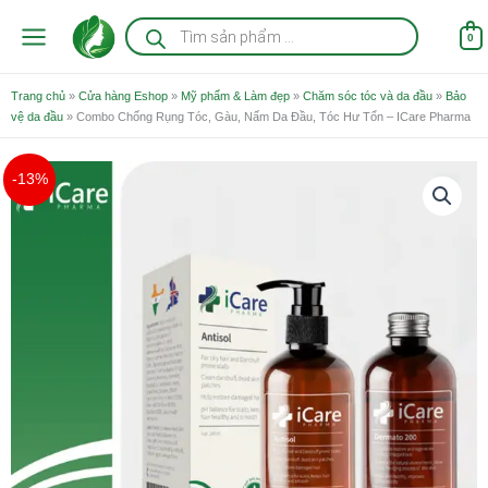
Nhảy
Tìm
kiếm
tới
0
sản
nội
phẩm
dung
Trang chủ
»
Cửa hàng Eshop
»
Mỹ phẩm & Làm đẹp
»
Chăm sóc tóc và da đầu
»
Bảo
vệ da đầu
»
Combo Chống Rụng Tóc, Gàu, Nấm Da Đầu, Tóc Hư Tổn – ICare Pharma
Giá
Giá
-13%
gốc
hiện
là:
tại
665.000 ₫.
là:
578.000 ₫.