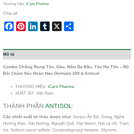
Thương hiệu:
iCare Pharma
Chia sẻ:
Facebook
Pinterest
LinkedIn
Tumblr
X
Share
Mô tả
Combo Chống Rụng Tóc, Gàu, Nấm Da Đầu, Tóc Hư Tổn – Bộ
Đôi Chăm Sóc Hoàn Hảo Dermato 200 & Antisol
THƯƠNG HIỆU:
iCare Pharma
XUẤT XỨ: Việt Nam
THÀNH PHẦN
ANTISOL
:
Các chiết xuất từ thảo dược như:
Gurjun Ấn Độ, Gừng, Nghệ,
Hương thảo, Oải Hương, Nguyệt Quế, Hạt Neem, Hạt cà rốt, Tràm
trà, Sodium lauryl sulfate, Cocamidopropyl betaine, Glycerin,