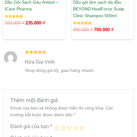
Dầu Gội Sạch Gàu Antisol –
Dầu gội làm sạch da đầu
ICare Pharma
BEYOND HealForce Scalp
Clinic Shampoo 500ml
Được xếp
320.000
₫
235.000
₫
hạng
5.00
Được xếp
890.000
₫
700.000
₫
5 sao
hạng
5.00
5 sao
Được xếp
Hứa Gia Vinh
hạng
5
5
sao
Shop đóng gói kỹ, giao hàng nhanh.
Thêm một đánh giá
Email của bạn sẽ không được hiển thị công khai.
Các
trường bắt buộc được đánh dấu
*
Đánh giá của bạn
*