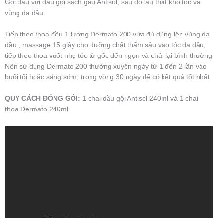
Gội đầu với dầu gội sạch gàu Antisol, sau đó lau thật khô tóc và
vùng da đầu.
Tiếp theo thoa đều 1 lượng Dermato 200 vừa đủ dùng lên vùng da
đầu , massage 15 giây cho dưỡng chất thấm sâu vào tóc da đầu,
tiếp theo thoa vuốt nhẹ tóc từ gốc đến ngọn và chải lại bình thường
Nên sử dụng Dermato 200 thường xuyên ngày tứ 1 đến 2 lần vào
buổi tối hoặc sáng sớm, trong vòng 30 ngày để có kết quả tốt nhất
QUY CÁCH ĐÓNG GÓI:
1 chai dầu gội Antisol 240ml và 1 chai
thoa Dermato 240ml