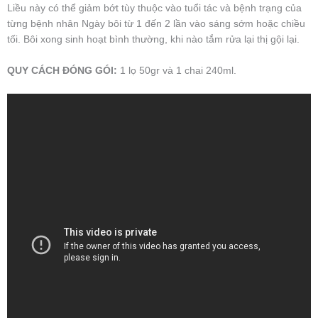
Liều này có thể giảm bớt tùy thuộc vào tuổi tác và bệnh trạng của
từng bệnh nhân Ngày bôi từ 1 đến 2 lần vào sáng sớm hoặc chiều
tối. Bôi xong sinh hoạt bình thường, khi nào tắm rửa lại thị gội lại.
QUY CÁCH ĐÓNG GÓI:
1 lọ 50gr và 1 chai 240ml.