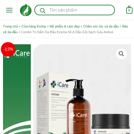
Nhảy
Tìm
kiếm
tới
0
sản
nội
phẩm
dung
Trang chủ
»
Cửa hàng Eshop
»
Mỹ phẩm & Làm đẹp
»
Chăm sóc tóc và da đầu
»
Bảo
vệ da đầu
»
Combo Trị Nấm Da Đầu Ezema 50 & Dầu Gội Sạch Gàu Antisol
Giá
Giá
-13%
gốc
hiện
là:
tại
848.000 ₫.
là:
738.000 ₫.