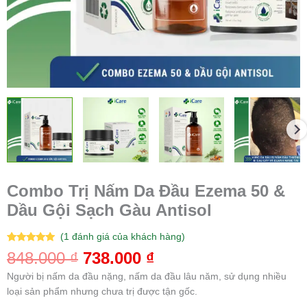
Combo Trị Nấm Da Đầu Ezema 50 &
Dầu Gội Sạch Gàu Antisol
(
1
đánh giá của khách hàng)
5.00
1
trên 5
848.000
₫
738.000
₫
dựa trên
đánh giá
Người bị nấm da đầu nặng, nấm da đầu lâu năm, sử dụng nhiều
loại sản phẩm nhưng chưa trị được tận gốc.