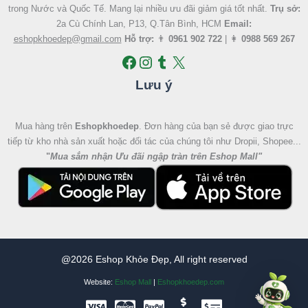
trong Nước và Quốc Tế. Mang lại nhiều ưu đãi giảm giá tốt nhất.
Trụ sở:
2a Cù Chính Lan, P13, Q.Tân Bình, HCM
Email:
eshopkhoedep@gmail.com
Hỗ trợ:
👨
0961 902 722
| 👩
0988 569 267
Lưu ý
Mua hàng trên
Eshopkhoedep
. Đơn hàng của bạn sẻ được giao trực
tiếp từ kho nhà sản xuất hoặc đối tác của chúng tôi như Dropii, Shopee...
"
Mua sắm nhận Ưu đãi ngập tràn trên Eshop Mall
"
@2026 Eshop Khỏe Đẹp, All right reserved
Website:
Eshop Mall
|
Eshopkhoedep.com