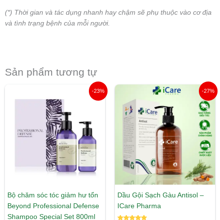
(*) Thời gian và tác dụng nhanh hay chậm sẽ phụ thuộc vào cơ địa
và tình trạng bệnh của mỗi người.
Sản phẩm tương tự
Giá
Giá
Giá
Giá
-23%
-27%
gốc
hiện
gốc
hiện
là:
tại
là:
tại
1.060.000 ₫.
là:
320.000 ₫.
là:
820.000 ₫.
235.000 ₫.
Bộ chăm sóc tóc giảm hư tổn
Dầu Gội Sạch Gàu Antisol –
Beyond Professional Defense
ICare Pharma
Shampoo Special Set 800ml