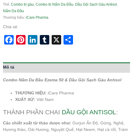
Thẻ:
Combo trị gàu
,
Combo trị Nấm Da Đầu
,
Dầu Gội Sạch Gàu Antisol
,
Nấm Da Đầu
Thương hiệu:
iCare Pharma
Chia sẻ:
Facebook
Pinterest
LinkedIn
Tumblr
X
Share
Mô tả
Combo Nấm Da Đầu Ezema 50 & Dầu Gội Sạch Gàu Antisol
THƯƠNG HIỆU:
iCare Pharma
XUẤT XỨ:
Việt Nam
THÀNH PHẦN CHAI
DẦU GỘI ANTISOL
:
Các chiết xuất từ thảo dược như:
Gurjun Ấn Độ, Gừng, Nghệ,
Hương thảo, Oải Hương, Nguyệt Quế, Hạt Neem, Hạt cà rốt, Tràm