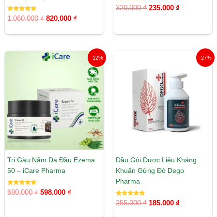
Được xếp
320.000
₫
235.000
₫
hạng
Được xếp
5.00
1.060.000
₫
820.000
₫
hạng
5 sao
5.00
5 sao
Giá
Giá
Giá
Giá
-12%
-27%
gốc
hiện
gốc
hiện
là:
tại
là:
tại
680.000 ₫.
là:
255.000 ₫.
là:
598.000 ₫.
185.000 ₫.
Trị Gàu Nấm Da Đầu Ezema
Dầu Gội Dược Liệu Kháng
50 – iCare Pharma
Khuẩn Gừng Đỏ Dego
Pharma
Được xếp
680.000
₫
598.000
₫
hạng
5.00
Được xếp
255.000
₫
185.000
₫
5 sao
hạng
5.00