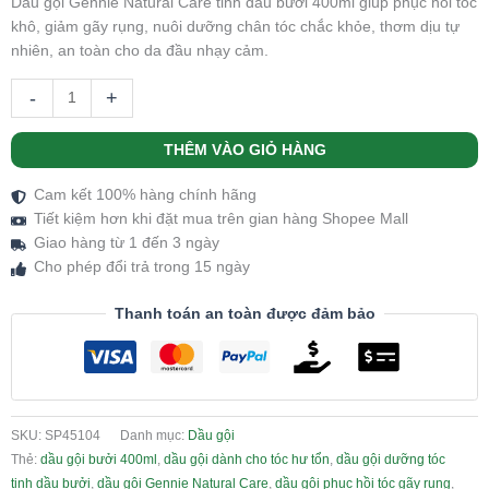
Dầu gội Gennie Natural Care tinh dầu bưởi 400ml giúp phục hồi tóc
khô, giảm gãy rụng, nuôi dưỡng chân tóc chắc khỏe, thơm dịu tự
nhiên, an toàn cho da đầu nhạy cảm.
-
+
THÊM VÀO GIỎ HÀNG
Cam kết 100% hàng chính hãng
Tiết kiệm hơn khi đặt mua trên gian hàng Shopee Mall
Giao hàng từ 1 đến 3 ngày
Cho phép đổi trả trong 15 ngày
Thanh toán an toàn được đảm bảo
SKU:
SP45104
Danh mục:
Dầu gội
Thẻ:
dầu gội bưởi 400ml
,
dầu gội dành cho tóc hư tổn
,
dầu gội dưỡng tóc
tinh dầu bưởi
,
dầu gội Gennie Natural Care
,
dầu gội phục hồi tóc gãy rụng
,