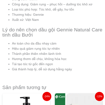
Công dụng: Giảm rụng – phục hồi – dưỡng tóc khô xơ
Loại tóc phù hợp: Tóc khô, dễ gãy, hư tổn
Thương hiệu: Gennie
Xuất xứ: Việt Nam
Lý do nên chọn dầu gội Gennie Natural Care
tinh dầu Bưởi
An toàn cho da đầu nhạy cảm
Hiệu quả giảm rụng tóc tự nhiên
Thành phần thiên nhiên lành tính
Hương thơm dễ chịu, không hóa học
Tái tạo tóc từ gốc đến ngọn
Giá thành hợp lý, dễ sử dụng hằng ngày
Sản phẩm tương tự
Giá
Giá
Giá
Giá
-24%
-13%
gốc
hiện
gốc
hiện
là:
tại
là:
tại