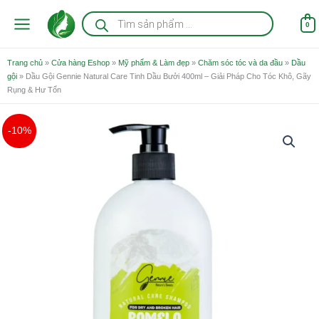
Nhảy
Tìm
kiếm
tới
0
sản
nội
phẩm
dung
Trang chủ
»
Cửa hàng Eshop
»
Mỹ phẩm & Làm đẹp
»
Chăm sóc tóc và da đầu
»
Dầu
gội
»
Dầu Gội Gennie Natural Care Tinh Dầu Bưởi 400ml – Giải Pháp Cho Tóc Khô, Gãy
Rụng & Hư Tổn
Giá
Giá
Dầu
-10%
gốc
hiện
Gội
là:
tại
Gennie
165.000 ₫.
là:
Natural
149.000 ₫.
Care
Tinh
Dầu
Bưởi
400ml
-
Giải
Pháp
Cho