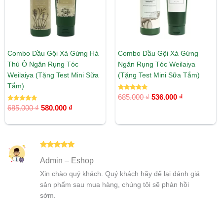
Combo Dầu Gội Xả Gừng Hà
Combo Dầu Gội Xả Gừng
Thủ Ô Ngăn Rụng Tóc
Ngăn Rụng Tóc Weilaiya
Weilaiya (Tặng Test Mini Sữa
(Tặng Test Mini Sữa Tắm)
Tắm)
Được xếp
685.000
₫
536.000
₫
hạng
Được xếp
5.00
685.000
₫
580.000
₫
hạng
5 sao
5.00
5 sao
Được xếp
Admin – Eshop
hạng
5
5
sao
Xin chào quý khách. Quý khách hãy để lại đánh giá
sản phẩm sau mua hàng, chúng tôi sẽ phản hồi
sớm.