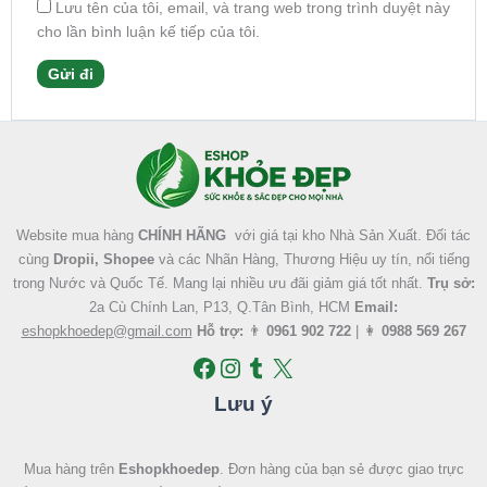
Lưu tên của tôi, email, và trang web trong trình duyệt này
cho lần bình luận kế tiếp của tôi.
Facebook
Instagram
Tumblr
X
Website mua hàng
CHÍNH HÃNG
với giá tại kho Nhà Sản Xuất. Đối tác
cùng
Dropii, Shopee
và các Nhãn Hàng, Thương Hiệu uy tín, nổi tiếng
trong Nước và Quốc Tế. Mang lại nhiều ưu đãi giảm giá tốt nhất.
Trụ sở:
2a Cù Chính Lan, P13, Q.Tân Bình, HCM
Email:
eshopkhoedep@gmail.com
Hỗ trợ:
👨
0961 902 722
| 👩
0988 569 267
Lưu ý
Mua hàng trên
Eshopkhoedep
. Đơn hàng của bạn sẻ được giao trực