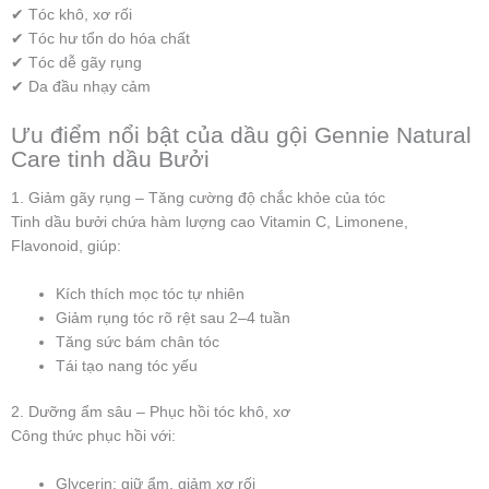
✔ Tóc khô, xơ rối
✔ Tóc hư tổn do hóa chất
✔ Tóc dễ gãy rụng
✔ Da đầu nhạy cảm
Ưu điểm nổi bật của dầu gội Gennie Natural
Care tinh dầu Bưởi
1. Giảm gãy rụng – Tăng cường độ chắc khỏe của tóc
Tinh dầu bưởi chứa hàm lượng cao Vitamin C, Limonene,
Flavonoid, giúp:
Kích thích mọc tóc tự nhiên
Giảm rụng tóc rõ rệt sau 2–4 tuần
Tăng sức bám chân tóc
Tái tạo nang tóc yếu
2. Dưỡng ẩm sâu – Phục hồi tóc khô, xơ
Công thức phục hồi với:
Glycerin: giữ ẩm, giảm xơ rối