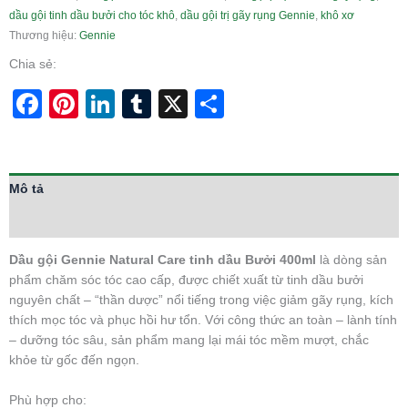
dầu gội tinh dầu bưởi cho tóc khô
,
dầu gội trị gãy rụng Gennie
,
khô xơ
Thương hiệu:
Gennie
Chia sẻ:
Facebook
Pinterest
LinkedIn
Tumblr
X
Share
Mô tả
Thông tin bổ sung
Dầu gội Gennie Natural Care tinh dầu Bưởi 400ml
là dòng sản
phẩm chăm sóc tóc cao cấp, được chiết xuất từ tinh dầu bưởi
nguyên chất – “thần dược” nổi tiếng trong việc giảm gãy rụng, kích
thích mọc tóc và phục hồi hư tổn. Với công thức an toàn – lành tính
– dưỡng tóc sâu, sản phẩm mang lại mái tóc mềm mượt, chắc
khỏe từ gốc đến ngọn.
Phù hợp cho: