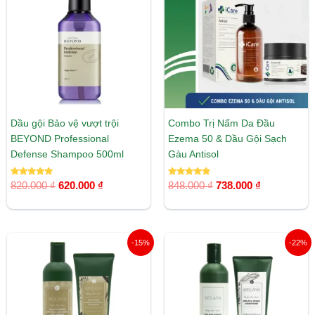
820.000 ₫.
là:
848.000 ₫.
là:
620.000 ₫.
738.000 ₫.
Dầu gội Bảo vệ vượt trội
Combo Trị Nấm Da Đầu
BEYOND Professional
Ezema 50 & Dầu Gội Sạch
Defense Shampoo 500ml
Gàu Antisol
Được xếp
Được xếp
820.000
₫
620.000
₫
848.000
₫
738.000
₫
hạng
hạng
5.00
5.00
5 sao
5 sao
Giá
Giá
Giá
Giá
-15%
-22%
gốc
hiện
gốc
hiện
là:
tại
là:
tại
685.000 ₫.
là:
685.000 ₫.
là:
580.000 ₫.
536.000 ₫.