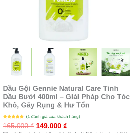
Tóc
Khô,
Gãy
Rụng
&
Hư
Tổn
số
lượng
Dầu Gội Gennie Natural Care Tinh
Dầu Bưởi 400ml – Giải Pháp Cho Tóc
Khô, Gãy Rụng & Hư Tổn
(
1
đánh giá của khách hàng)
5.00
1
trên 5
165.000
₫
149.000
₫
dựa trên
đánh giá