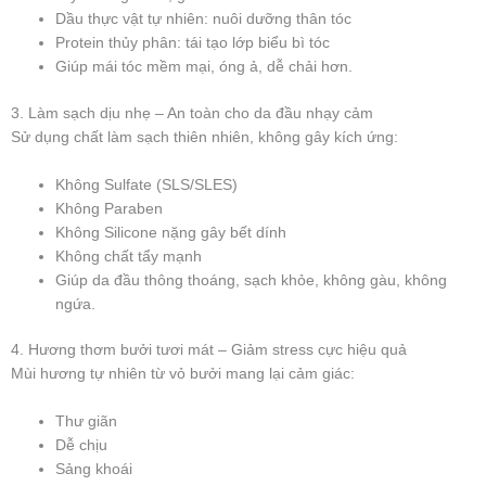
Dầu thực vật tự nhiên: nuôi dưỡng thân tóc
Protein thủy phân: tái tạo lớp biểu bì tóc
Giúp mái tóc mềm mại, óng ả, dễ chải hơn.
3. Làm sạch dịu nhẹ – An toàn cho da đầu nhạy cảm
Sử dụng chất làm sạch thiên nhiên, không gây kích ứng:
Không Sulfate (SLS/SLES)
Không Paraben
Không Silicone nặng gây bết dính
Không chất tẩy mạnh
Giúp da đầu thông thoáng, sạch khỏe, không gàu, không
ngứa.
4. Hương thơm bưởi tươi mát – Giảm stress cực hiệu quả
Mùi hương tự nhiên từ vỏ bưởi mang lại cảm giác:
Thư giãn
Dễ chịu
Sảng khoái