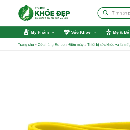
Nhảy
Tìm
tới
kiếm
sản
nội
phẩm
dung
Mỹ Phẩm
Sức Khỏe
Mẹ & Bé
Trang chủ
»
Cửa hàng Eshop
»
Điện máy
»
Thiết bị sức khỏe và làm đ