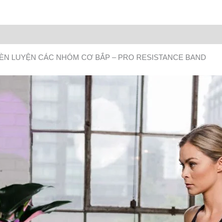
RÈN LUYỆN CÁC NHÓM CƠ BẮP – PRO RESISTANCE BAND