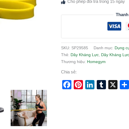
Cho phép đổi trả trong 15 ngày
Thanh
SKU:
SP29585
Danh mục:
Dụng c
Thẻ:
Dây Kháng Lực
,
Dây Kháng Lực
Thương hiệu:
Homegym
Chia sẻ:
Facebook
Pinterest
LinkedI
Tumb
X