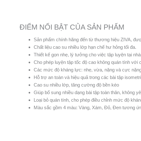
ĐIỂM NỔI BẬT CỦA SẢN PHẨM
Sản phẩm chính hãng đến từ thương hiệu ZIVA, được
Chất liệu cao su nhiều lớp hạn chế hư hỏng tối đa.
Thiết kế gọn nhẹ, lý tưởng cho việc tập luyện tại nh
Cho phép luyện tập tốc độ cao không quán tính với 
Các mức độ kháng lực: nhẹ, vừa, nặng và cực nặn
Hỗ trợ an toàn và hiệu quả trong các bài tập isomet
Cao su nhiều lớp, tăng cường độ bền kéo
Giúp bổ sung nhiều dạng bài tập toàn thân, không 
Loại bỏ quán tính, cho phép điều chỉnh mức độ kháng 
Màu sắc gồm 4 màu: Vàng, Xám, Đỏ, Đen tương ứng