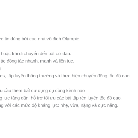
 tin dùng bởi các nhà vô địch Olympic.
à hoặc khi di chuyển đến bất cứ đâu.
các động tác nhanh, mạnh và liên tục.
g
rics, tập luyện thông thường và thực hiện chuyển động tốc độ cao
yêu cầu thêm bất cứ dụng cụ cồng kềnh nào
lực tăng dần, hỗ trợ tối ưu các bài tập rèn luyện tốc độ cao.
 với các mức độ kháng lực: nhẹ, vừa, nặng và cực nặng.