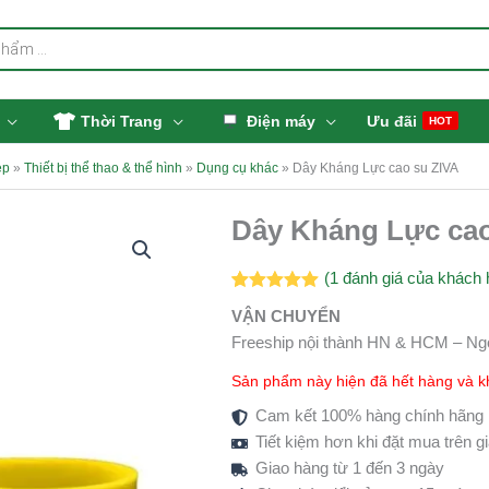
Thời Trang
Điện máy
Ưu đãi
HOT
ẹp
»
Thiết bị thể thao & thể hình
»
Dụng cụ khác
»
Dây Kháng Lực cao su ZIVA
Dây Kháng Lực cao
(
1
đánh giá của khách 
5.00
1
trên 5
VẬN CHUYỂN
dựa trên
đánh giá
Freeship nội thành HN & HCM – Ng
Sản phẩm này hiện đã hết hàng và k
Cam kết 100% hàng chính hãng
Tiết kiệm hơn khi đặt mua trên 
Giao hàng từ 1 đến 3 ngày