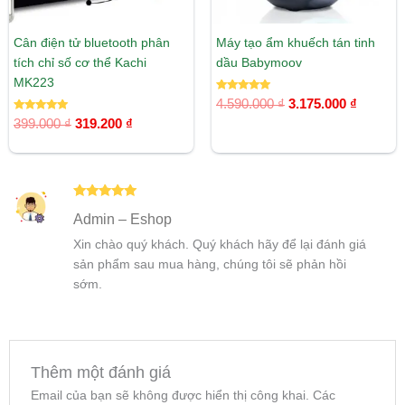
Cân điện tử bluetooth phân
Máy tạo ẩm khuếch tán tinh
tích chỉ số cơ thể Kachi
dầu Babymoov
MK223
Được xếp
4.590.000
₫
3.175.000
₫
hạng
Được xếp
5.00
399.000
₫
319.200
₫
hạng
5 sao
5.00
5 sao
Được xếp
Admin – Eshop
hạng
5
5
sao
Xin chào quý khách. Quý khách hãy để lại đánh giá
sản phẩm sau mua hàng, chúng tôi sẽ phản hồi
sớm.
Thêm một đánh giá
Email của bạn sẽ không được hiển thị công khai.
Các