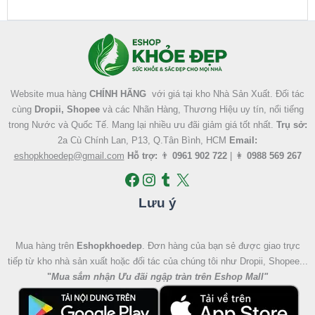
Facebook
Instagram
Tumblr
X
Website mua hàng
CHÍNH HÃNG
với giá tại kho Nhà Sản Xuất. Đối tác
cùng
Dropii, Shopee
và các Nhãn Hàng, Thương Hiệu uy tín, nổi tiếng
trong Nước và Quốc Tế. Mang lại nhiều ưu đãi giảm giá tốt nhất.
Trụ sở:
2a Cù Chính Lan, P13, Q.Tân Bình, HCM
Email:
eshopkhoedep@gmail.com
Hỗ trợ:
👨
0961 902 722
| 👩
0988 569 267
Lưu ý
Mua hàng trên
Eshopkhoedep
. Đơn hàng của bạn sẻ được giao trực
tiếp từ kho nhà sản xuất hoặc đối tác của chúng tôi như Dropii, Shopee...
"
Mua sắm nhận Ưu đãi ngập tràn trên Eshop Mall
"