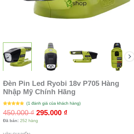
Đèn Pin Led Ryobi 18v P705 Hàng
Nhập Mỹ Chính Hãng
(
1
đánh giá của khách hàng)
5.00
1
trên 5
450.000
₫
295.000
₫
dựa trên
đánh giá
Đã bán:
252 hàng