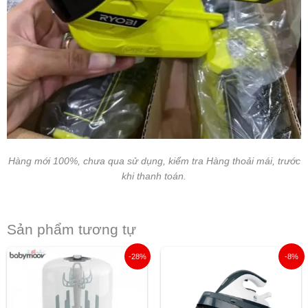
Hàng mới 100%, chưa qua sử dụng, kiểm tra Hàng thoải mái, trước
khi thanh toán.
Sản phẩm tương tự
Giá
Giá
Giá
Giá
-28%
-8%
gốc
hiện
gốc
hiện
là:
tại
là:
tại
2.899.000 ₫.
là:
3.600.000 ₫.
là:
2.100.000 ₫.
3.300.00