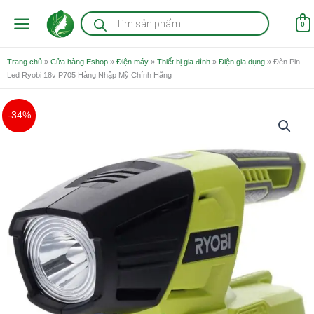
Nhảy
Tìm
kiếm
tới
0
sản
nội
phẩm
dung
Trang chủ
»
Cửa hàng Eshop
»
Điện máy
»
Thiết bị gia đình
»
Điện gia dụng
»
Đèn Pin
Led Ryobi 18v P705 Hàng Nhập Mỹ Chính Hãng
Giá
Giá
-34%
gốc
hiện
là:
tại
450.000 ₫.
là:
295.000 ₫.