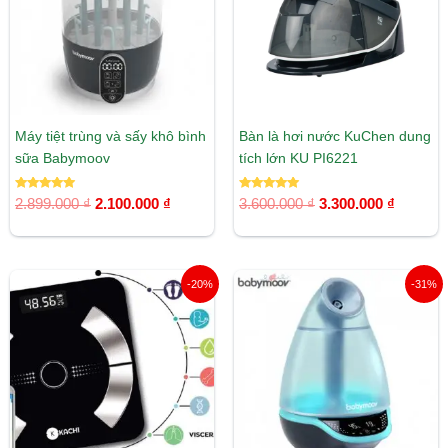
Máy tiệt trùng và sấy khô bình
Bàn là hơi nước KuChen dung
sữa Babymoov
tích lớn KU PI6221
Được xếp
Được xếp
2.899.000
₫
2.100.000
₫
3.600.000
₫
3.300.000
₫
hạng
hạng
5.00
5.00
5 sao
5 sao
Giá
Giá
Giá
Giá
-20%
-31%
gốc
hiện
gốc
hiện
là:
tại
là:
tại
399.000 ₫.
là:
4.590.000 ₫.
là:
319.200 ₫.
3.175.00