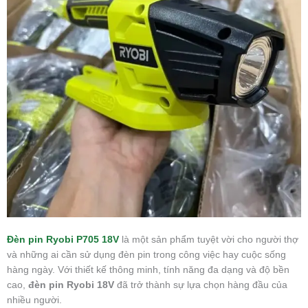
Đèn pin Ryobi P705 18V
là một sản phẩm tuyệt vời cho người thợ
và những ai cần sử dụng đèn pin trong công việc hay cuộc sống
hàng ngày. Với thiết kế thông minh, tính năng đa dạng và độ bền
cao,
đèn pin Ryobi 18V
đã trở thành sự lựa chọn hàng đầu của
nhiều người.