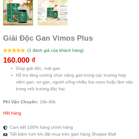
Giải Độc Gan Vimos Plus
(
1
đánh giá của khách hàng)
5.00
1
trên 5
160.000
₫
dựa trên
đánh giá
Giúp giải độc, mát gan.
Hỗ trợ tăng cường chức năng gan trong các trường hợp
viêm gan, xơ gan, người uống nhiều bia rượu hoặc làm việc
trong môi trường độc hại.
Phí Vận Chuyển:
16k-40k
Hết hàng
Cam kết 100% hàng chính hãng
Tiết kiệm hơn khi đặt mua trên gian hàng Shopee Mall