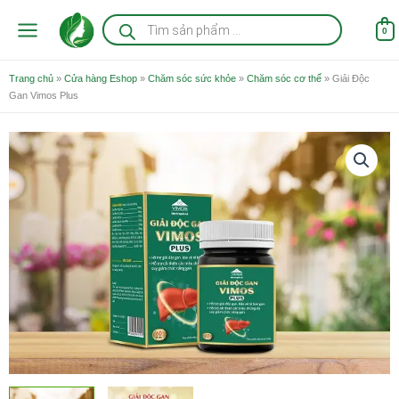
Nhảy
Tìm
kiếm
tới
0
sản
nội
phẩm
dung
Trang chủ
»
Cửa hàng Eshop
»
Chăm sóc sức khỏe
»
Chăm sóc cơ thể
»
Giải Độc
Gan Vimos Plus