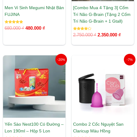
Men Vi Sinh Megumi Nhật Bản
[Combo Mua 4 Tặng 3] Cốm
FUJINA
Trí Não G-Brain (Tặng 2 Cốm
Trí Não G-Brain + 1 Gtall)
Được xếp
680.000
₫
480.000
₫
hạng
5.00
Được xếp
2.750.000
₫
2.350.000
₫
5 sao
hạng
4.00
5 sao
Giá
Giá
Giá
Giá
-20%
-7%
gốc
hiện
gốc
hiện
là:
tại
là:
tại
56.000 ₫.
là:
1.180.000 ₫.
là:
45.000 ₫.
1.100.00
Yến Sào Nest100 Có Đường –
Combo 2 Cốc Nguyệt San
Lon 190ml – Hộp 5 Lon
Claricup Màu Hồng