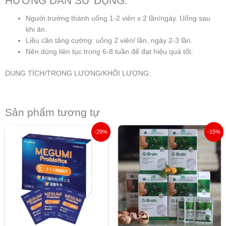
HƯỚNG DẪN SỬ DỤNG:
Người trưởng thành uống 1-2 viên x 2 lần/ngày. Uống sau
khi ăn.
Liều cần tăng cường: uống 2 viên/ lần, ngày 2-3 lần.
Nên dùng liên tục trong 6-8 tuần để đạt hiệu quả tốt.
DUNG TÍCH/TRỌNG LƯỢNG/KHỐI LƯỢNG:
Sản phẩm tương tự
Giá
Giá
Giá
Giá
-29%
-15%
gốc
hiện
gốc
hiện
là:
tại
là:
tại
680.000 ₫.
là:
2.750.000 ₫.
là:
480.000 ₫.
2.350.00