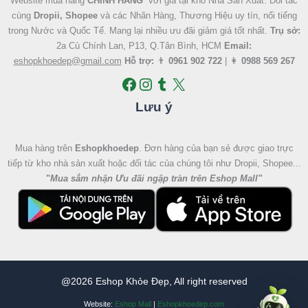
Website mua hàng
CHÍNH HÃNG
với giá tại kho Nhà Sản Xuất. Đối tác
cùng
Dropii, Shopee
và các Nhãn Hàng, Thương Hiệu uy tín, nổi tiếng
trong Nước và Quốc Tế. Mang lại nhiều ưu đãi giảm giá tốt nhất.
Trụ sở:
2a Cù Chính Lan, P13, Q.Tân Bình, HCM
Email:
eshopkhoedep@gmail.com
Hỗ trợ:
👨
0961 902 722
| 👩
0988 569 267
Lưu ý
Mua hàng trên
Eshopkhoedep
. Đơn hàng của bạn sẻ được giao trực
tiếp từ kho nhà sản xuất hoặc đối tác của chúng tôi như Dropii, Shopee...
"
Mua sắm nhận Ưu đãi ngập tràn trên Eshop Mall
"
@2026 Eshop Khỏe Đẹp, All right reserved
Website:
Eshop Mall
|
Eshopkhoedep.com