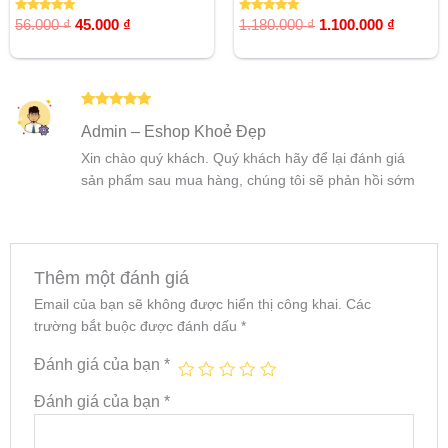
Được xếp
Được xếp
56.000
₫
45.000
₫
1.180.000
₫
1.100.000
₫
hạng
hạng
5.00
5.00
5 sao
5 sao
Được xếp
Admin – Eshop Khoẻ Đẹp
hạng
5
5
sao
Xin chào quý khách. Quý khách hãy để lại đánh giá
sản phẩm sau mua hàng, chúng tôi sẽ phản hồi sớm
Thêm một đánh giá
Email của bạn sẽ không được hiển thị công khai.
Các
trường bắt buộc được đánh dấu
*
Đánh giá của bạn
*
Đánh giá của bạn
*