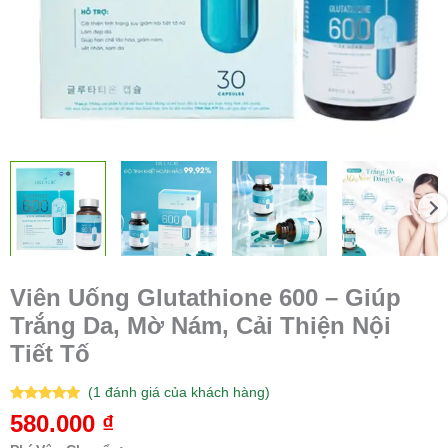
Tiết
Tố
số
lượng
Viên Uống Glutathione 600 – Giúp
Trắng Da, Mờ Nám, Cải Thiện Nội
Tiết Tố
(
1
đánh giá của khách hàng)
5.00
1
trên 5
580.000
₫
dựa trên
đánh giá