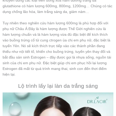
khuyên dùng các loại viên uống xóa nám dưỡng trắng da
glutathione có hàm lượng 600mg, 800mg, 1200mg… Chúng có tác
dụng chống lão hóa, làm trắng sáng da, giảm nám…
Tuy nhiên theo nghiên cứu hàm lượng 600mg là phù hợp đối với
phụ nữ Châu Á.Đây là hàm lượng được Thế Giới nghiên cứu là
hàm lượng chuẩn và là hàm lượng vừa đủ đặc biệt để kích thích
vào buồng trứng cổ tử cung ctrogen ủa chị em phụ nữ, đặc biệt là
tuyến Yên. Nó sẽ kích thích trực tiếp vào các thành phần đang
thiếu như nội tiết tố, khiến cho buồng trứng, tuyến yên thay đổi và
bắt đầu sản sinh Estrogen – đây được gọi là nhựa sống, nguồn tái
sinh của chị em phụ nữ. Đặc biệt giúp chị em phục hồi lại lượng
Estrogen đã mất từ quá trình mang thai, sinh con đến thơi điểm
hiện tại.
Lộ trình lấy lại làn da trắng sáng