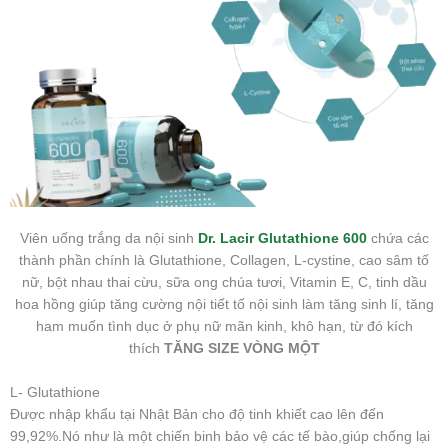
Viên uống trắng da nội sinh
Dr. Lacir Glutathione 600
chứa các
thành phần chính là Glutathione, Collagen, L-cystine, cao sâm tố
nữ, bột nhau thai cừu, sữa ong chúa tươi, Vitamin E, C, tinh dầu
hoa hồng giúp tăng cường nội tiết tố nội sinh làm tăng sinh lí, tăng
ham muốn tình dục ở phụ nữ mãn kinh, khô hạn, từ đó kích
thích
TĂNG SIZE VÒNG MỘT
L- Glutathione
Được nhập khẩu tại Nhật Bản cho độ tinh khiết cao lên đến
99,92%.Nó như là một chiến binh bảo vệ các tế bào,giúp chống lại