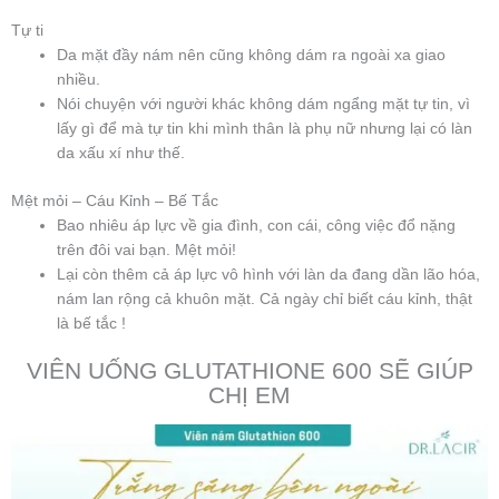
Tự ti
Da mặt đầy nám nên cũng không dám ra ngoài xa giao
nhiều.
Nói chuyện với người khác không dám ngẩng mặt tự tin, vì
lấy gì để mà tự tin khi mình thân là phụ nữ nhưng lại có làn
da xấu xí như thế.
Mệt mỏi – Cáu Kỉnh – Bế Tắc
Bao nhiêu áp lực về gia đình, con cái, công việc đổ nặng
trên đôi vai bạn. Mệt mỏi!
Lại còn thêm cả áp lực vô hình với làn da đang dần lão hóa,
nám lan rộng cả khuôn mặt. Cả ngày chỉ biết cáu kỉnh, thật
là bế tắc !
VIÊN UỐNG GLUTATHIONE 600 SẼ GIÚP
CHỊ EM