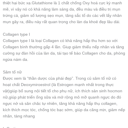
thiệt hại bức xạ.Glutathione là 1 chất chống Oxy hoá cực kỳ mạnh
mẽ, vì vậy nó có khả năng làm sáng da, đều màu và điều trị mụn
trứng cá, giảm số lượng sẹo mụn, tăng sắc tố do các vết lấy nhân
mụn gây ra, điều này rất quan trọng cho làn da khoẻ đẹp lâu dài.
Collagen type I
Collagen type I là loại Collagen có khả năng hấp thu hơn so với
Collagen bình thường gấp 4 lần. Giup giảm thiểu nếp nhăn và tăng
cường sự đàn hồi của làn da, tái tạo tế bào Collagen cho da, phòng
ngừa nám da.
Sâm tố nữ
Được xem là “thần dược của phái đẹp”. Trong củ sâm tố nữ có
hoạt chất Deoxymiroestrol (là Estrogen mạnh nhất trong thực
vật)giúp bổ sung nội tiết tố cho phụ nữ, ích thích sản sinh hocmon
nữ,giúp phát triển ống sữa và mở rộng mô mỡ quanh ngực do đó
ngực nở và săn chăc tự nhiên, tăng khả năng hấp thụ collagen,
kích thích mọc tóc, chống tóc bạc sớm, giúp da căng mịn, giảm nếp
nhăn, tàng nhang