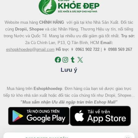
Website mua hàng
CHÍNH HÃNG
với giá tại kho Nhà Sản Xuất. Đối tác
cùng
Dropii, Shopee
và các Nhãn Hàng, Thương Hiệu uy tín, nổi tiếng
trong Nước và Quốc Tế. Mang lại nhiều ưu đãi giảm giá tốt nhất.
Trụ sở:
2a Cù Chính Lan, P13, Q.Tân Bình, HCM
Email:
eshopkhoedep@gmail.com
Hỗ trợ:
👨
0961 902 722
| 👩
0988 569 267
Lưu ý
Mua hàng trên
Eshopkhoedep
. Đơn hàng của bạn sẻ được giao trực
tiếp từ kho nhà sản xuất hoặc đối tác của chúng tôi như Dropii, Shopee...
"
Mua sắm nhận Ưu đãi ngập tràn trên Eshop Mall
"
Giá
Giá