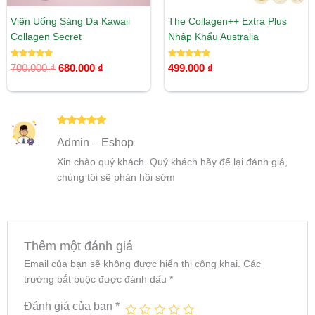
Viên Uống Sáng Da Kawaii
The Collagen++ Extra Plus
Collagen Secret
Nhập Khẩu Australia
Được xếp
Được xếp
700.000
₫
680.000
₫
499.000
₫
hạng
hạng
5.00
5.00
5 sao
5 sao
Được xếp
Admin – Eshop
hạng
5
5
sao
Xin chào quý khách. Quý khách hãy để lại đánh giá,
chúng tôi sẽ phản hồi sớm
Thêm một đánh giá
Email của bạn sẽ không được hiển thị công khai.
Các
trường bắt buộc được đánh dấu
*
Đánh giá của bạn
*