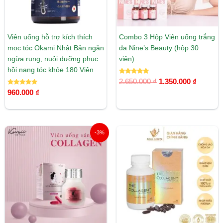
Viên uống hỗ trợ kích thích
Combo 3 Hộp Viên uống trắng
mọc tóc Okami Nhật Bản ngăn
da Nine’s Beauty (hộp 30
ngừa rụng, nuôi dưỡng phục
viên)
hồi nang tóc khỏe 180 Viên
Được xếp
2.650.000
₫
1.350.000
₫
hạng
Được xếp
5.00
960.000
₫
hạng
5 sao
5.00
5 sao
Giá
Giá
-3%
gốc
hiện
là:
tại
700.000 ₫.
là:
680.000 ₫.