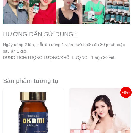
HƯỚNG DẪN SỬ DỤNG :
Ngày uống 2 lần, mỗi lần uống 1 viên trước bữa ăn 30 phút hoặc
sau ăn 1 giờ.
DUNG TÍCH/TRỌNG LƯỢNG/KHỐI LƯỢNG : 1 hộp 30 viên
Sản phẩm tương tự
Giá
Giá
-49%
gốc
hiện
là:
tại
2.650.000 ₫.
là:
1.350.00