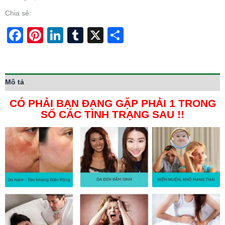
Chia sẻ:
Facebook
Pinterest
LinkedIn
Tumblr
X
Share
Mô tả
CÓ PHẢI BẠN ĐANG GẶP PHẢI 1 TRONG
SỐ CÁC TÌNH TRẠNG SAU !!