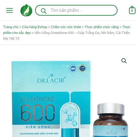
Nhảy
Tìm
kiếm
tới
0
sản
nội
phẩm
dung
Trang chủ
»
Cửa hàng Eshop
»
Chăm sóc sức khỏe
»
Thực phẩm chức năng
»
Thực
phẩm cho sắc đẹp
»
Viên Uống Glutathione 600 – Giúp Trắng Da, Mờ Nám, Cải Thiện
Nội Tiết Tố
Viên
Uống
Glutathione
600
-
Giúp
Trắng
Da,
Mờ
Nám,
Cải
Thiện
Nội