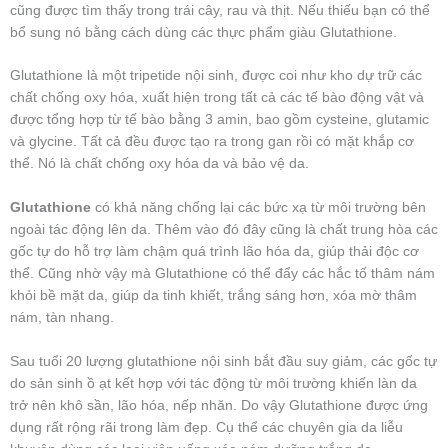
cũng được tìm thấy trong trái cây, rau và thịt. Nếu thiếu bạn có thể
bổ sung nó bằng cách dùng các thực phẩm giàu Glutathione.
Glutathione là một tripetide nội sinh, được coi như kho dự trữ các
chất chống oxy hóa, xuất hiện trong tất cả các tế bào động vật và
được tổng hợp từ tế bào bằng 3 amin, bao gồm cysteine, glutamic
và glycine. Tất cả đều được tạo ra trong gan rồi có mặt khắp cơ
thể. Nó là chất chống oxy hóa da và bảo vệ da.
Glutathione
có khả năng chống lại các bức xạ từ môi trường bên
ngoài tác động lên da. Thêm vào đó đây cũng là chất trung hòa các
gốc tự do hỗ trợ làm chậm quá trình lão hóa da, giúp thải độc cơ
thể. Cũng nhờ vậy mà Glutathione có thể đẩy các hắc tố thâm nám
khỏi bề mặt da, giúp da tinh khiết, trắng sáng hơn, xóa mờ thâm
nám, tàn nhang.
Sau tuổi 20 lượng glutathione nội sinh bắt đầu suy giảm, các gốc tự
do sản sinh ồ ạt kết hợp với tác động từ môi trường khiến làn da
trở nên khô sần, lão hóa, nếp nhăn. Do vậy Glutathione được ứng
dụng rất rộng rãi trong làm đẹp. Cụ thể các chuyên gia da liễu