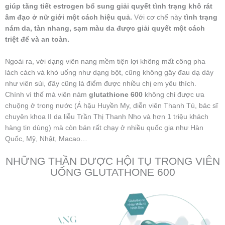
giúp tăng tiết estrogen bổ sung giải quyết tình trạng khô rát
âm đạo ở nữ giới một cách hiệu quả.
Với cơ chế này
tình trạng
nám da, tàn nhang, sạm màu da được giải quyết một cách
triệt để và an toàn.
Ngoài ra, với dạng viên nang mềm tiện lợi không mất công pha
lách cách và khó uống như dạng bột, cũng không gây đau dạ dày
như viên sủi, đây cũng là điểm được nhiều chị em yêu thích.
Chính vì thế mà viên nám
glutathione 600
không chỉ được ưa
chuộng ở trong nước (Á hậu Huyền My, diễn viên Thanh Tú, bác sĩ
chuyên khoa II da liễu Trần Thị Thanh Nho và hơn 1 triệu khách
hàng tin dùng) mà còn bán rất chạy ở nhiều quốc gia như Hàn
Quốc, Mỹ, Nhật, Macao…
NHỮNG THẦN DƯỢC HỘI TỤ TRONG VIÊN
UỐNG GLUTATHONE 600