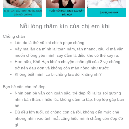
Nỗi lòng thầm kín của chị em khi
Chồng chán
Làn da là thứ vũ khí chinh phục chồng.
Vậy mà làn da mình lại toàn nám, tàn nhang, xấu xí mà vẫn
muốn chồng yêu mình say đắm là điều khó có thể xảy ra.
Hơn nữa, Khô Hạn khiến chuyện chân gối của 2 vợ chồng
trở nên đau đơn và không còn mặn nồng như trước
Không biết mình có bị chồng lừa dối không nhỉ?
Bạn bè vẫn còn trẻ đẹp
Nhìn bạn bè vẫn còn xuân sắc, trẻ đẹp rồi lại tự soi gương
nhìn bản thân, nhiều lúc không dám tụ tập, họp lớp gặp bạn
bè.
Dù đều lớn tuổi, có chồng con cả rồi, không đến mức chê
nhưng nhìn vào ánh mắt cũng hiểu mình chẳng còn đẹp đẽ
gì.