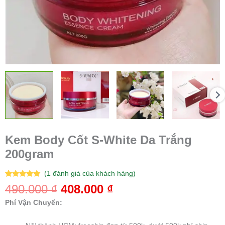
Kem Body Cốt S-White Da Trắng
200gram
(
1
đánh giá của khách hàng)
5.00
1
trên 5
490.000
₫
408.000
₫
dựa trên
đánh giá
Phí Vận Chuyển: