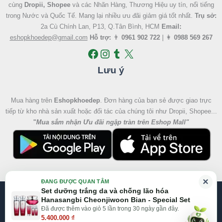
cùng
Dropii, Shopee
và các Nhãn Hàng, Thương Hiệu uy tín, nổi tiếng
trong Nước và Quốc Tế. Mang lại nhiều ưu đãi giảm giá tốt nhất.
Trụ sở:
2a Cù Chính Lan, P13, Q.Tân Bình, HCM
Email:
eshopkhoedep@gmail.com
Hỗ trợ:
👨
0961 902 722
| 👩
0988 569 267
Lưu ý
Mua hàng trên
Eshopkhoedep
. Đơn hàng của bạn sẻ được giao trực
tiếp từ kho nhà sản xuất hoặc đối tác của chúng tôi như Dropii, Shopee...
"
Mua sắm nhận Ưu đãi ngập tràn trên Eshop Mall
"
×
ĐANG ĐƯỢC QUAN TÂM
Set dưỡng trắng da và chống lão hóa
@2026 Eshop Khỏe Đẹp, All right reserved
Hanasangbi Cheonjiwoon Bian - Special Set
Đã được thêm vào giỏ 5 lần trong 30 ngày gần đây.
Website:
Eshop Mall
|
Eshopkhoedep.com
5.400.000
₫