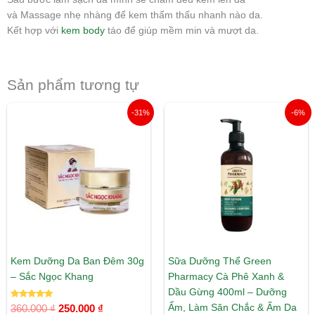
và Massage nhẹ nhàng để kem thẩm thấu nhanh nào da.
Kết hợp với
kem body
táo để giúp mềm min và mượt da.
Sản phẩm tương tự
Giá
Giá
Giá
Giá
-31%
-6%
gốc
hiện
gốc
hiện
là:
tại
là:
tại
360.000 ₫.
là:
340.000 ₫.
là:
250.000 ₫.
320.000 ₫.
Kem Dưỡng Da Ban Đêm 30g
Sữa Dưỡng Thể Green
– Sắc Ngọc Khang
Pharmacy Cà Phê Xanh &
Dầu Gừng 400ml – Dưỡng
Được xếp
Ẩm, Làm Săn Chắc & Ấm Da
360.000
₫
250.000
₫
hạng