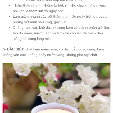
Thẩm thấu nhanh, không bị bết, rít, khó chịu khi thoa kem,
bôi vào là thấm lun và ngay nhé.
Làm giảm nhanh các vết thâm, nám lâu ngày trên da body,
những vết mụn sau lưng, gáy, v.v
Chống rạn, nứt, khô da , vì trong kem có thành phần giữ ẩm,
tạo độ mềm, mướt, láng và trơn tru cho làn da thêm đẹp
,càng xài càng láng mịn.
🎯
ĐẶC BIỆT:
chất kem mềm, mịn, cô đặc, dễ bôi vô cùng, kem
không vón cục, không chảy nước vàng, không pha tạp chất.