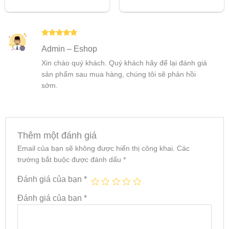
5.00
5 sao
Được xếp
Admin – Eshop
hạng
5
5
sao
Xin chào quý khách. Quý khách hãy để lại đánh giá
sản phẩm sau mua hàng, chúng tôi sẽ phản hồi
sớm.
Thêm một đánh giá
Email của bạn sẽ không được hiển thị công khai.
Các
trường bắt buộc được đánh dấu
*
Đánh giá của bạn
*
Đánh giá của bạn
*