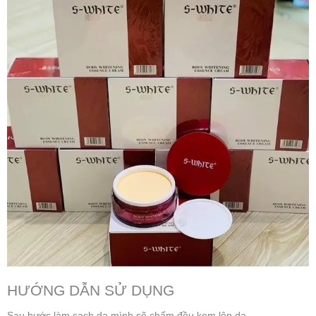
HƯỚNG DẪN SỬ DỤNG
Sau bước làm sạch da mình sẽ chấm đều kem lên da