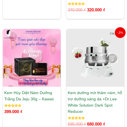
5.00
5 sao
Được xếp
340.000
₫
320.000
₫
hạng
5.00
5 sao
Giá
Giá
-2%
gốc
hiện
là:
tại
695.000 ₫.
là:
680.000 ₫.
Kem Hủy Diệt Nám Dưỡng
Kem dưỡng mờ thâm nám, hỗ
Trắng Da Jeju 30g – Kawaii
trợ dưỡng sáng da +Dr.Lee
White Solution Dark Spot
Được xếp
Reducer
399.000
₫
hạng
5.00
5 sao
Được xếp
695.000
₫
680.000
₫
hạng