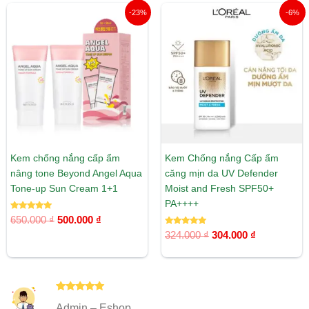
Giá
Giá
Giá
Giá
-23%
-6%
gốc
hiện
gốc
hiện
là:
tại
là:
tại
650.000 ₫.
là:
324.000 ₫.
là:
500.000 ₫.
304.000 ₫.
Kem chống nắng cấp ẩm
Kem Chống nắng Cấp ẩm
nâng tone Beyond Angel Aqua
căng mịn da UV Defender
Tone-up Sun Cream 1+1
Moist and Fresh SPF50+
PA++++
Được xếp
650.000
₫
500.000
₫
hạng
5.00
Được xếp
324.000
₫
304.000
₫
5 sao
hạng
5.00
5 sao
Được xếp
Admin – Eshop
hạng
5
5