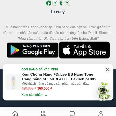
Lưu ý
Mua hàng trên
Eshopkhoedep
. Đơn hàng của bạn sẻ được giao trực
tiếp từ kho nhà sản xuất hoặc đối tác của chúng tôi như Dropii, Shopee...
"
Mua sắm nhận Ưu đãi ngập tràn trên Eshop Mall
"
Giá
Giá
×
ĐƠN HÀNG ĐÃ XÁC MINH
gốc
hiện
Kem Chống Nắng +Dr.Lee BB Nâng Tone
@2026 Eshop Khỏe Đẹp, All right reserved
là:
tại
Trắng Sáng SPF50+/PA++++ Bakuchiol 98%
420.000 ₫.
là:
(50g)
Một khách hàng đã mua sản phẩm này gần đây.
Website:
Eshop Mall
|
Eshopkhoedep.com
420.000
₫
360.000
₫
360.000 ₫.
Xem sản phẩm →