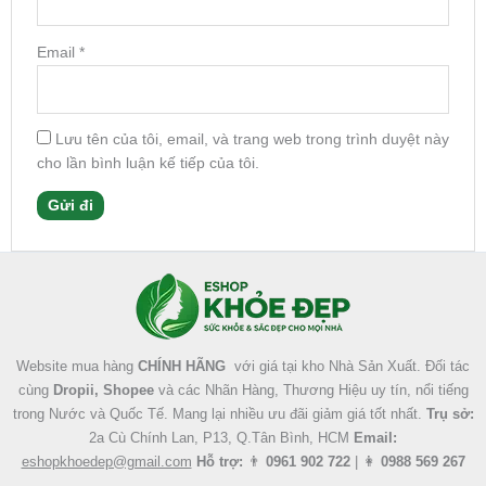
Email
*
Lưu tên của tôi, email, và trang web trong trình duyệt này
cho lần bình luận kế tiếp của tôi.
Facebook
Instagram
Tumblr
X
Website mua hàng
CHÍNH HÃNG
với giá tại kho Nhà Sản Xuất. Đối tác
cùng
Dropii, Shopee
và các Nhãn Hàng, Thương Hiệu uy tín, nổi tiếng
trong Nước và Quốc Tế. Mang lại nhiều ưu đãi giảm giá tốt nhất.
Trụ sở:
2a Cù Chính Lan, P13, Q.Tân Bình, HCM
Email:
eshopkhoedep@gmail.com
Hỗ trợ:
👨
0961 902 722
| 👩
0988 569 267