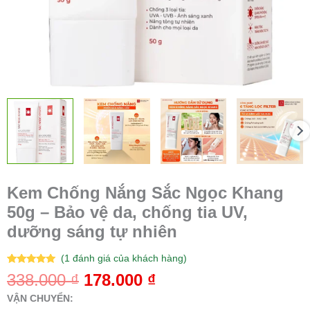
Kem Chống Nắng Sắc Ngọc Khang
50g – Bảo vệ da, chống tia UV,
dưỡng sáng tự nhiên
(
1
đánh giá của khách hàng)
5.00
1
trên 5
338.000
₫
178.000
₫
dựa trên
đánh giá
VẬN CHUYỂN: