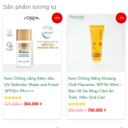
Sản phẩm tương tự
Giá
Giá
Giá
Giá
-6%
-7%
gốc
hiện
gốc
hiện
là:
tại
là:
tại
324.000 ₫.
là:
850.000 ₫.
là:
304.000 ₫.
790.000 ₫.
Kem Chống nắng Kiềm dầu
Kem Chống Nắng Khoáng
UV Defender Matte and Fresh
Chất Placentor SPF50 40ml –
SPF50+ PA++++
Bảo Vệ Da Nhạy Cảm An
Toàn, Hiệu Quả Cao
Được xếp
324.000
₫
304.000
₫
hạng
5.00
Được xếp
850.000
₫
790.000
₫
5 sao
hạng
5.00
5 sao