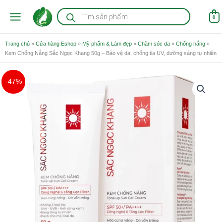
Nhảy
Tìm
kiếm
tới
0
sản
nội
phẩm
dung
Trang chủ
»
Cửa hàng Eshop
»
Mỹ phẩm & Làm đẹp
»
Chăm sóc da
»
Chống nắng
»
Kem Chống Nắng Sắc Ngọc Khang 50g – Bảo vệ da, chống tia UV, dưỡng sáng tự nhiên
Giá
Giá
-47%
gốc
hiện
là:
tại
338.000 ₫.
là:
178.000 ₫.