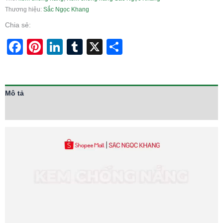
Thương hiệu:
Sắc Ngọc Khang
Chia sẻ:
Facebook
Pinterest
LinkedIn
Tumblr
X
Share
Mô tả
Thông tin bổ sung
Trình
chơi
Video