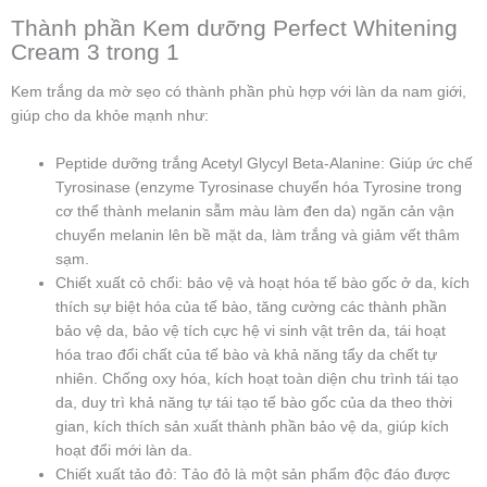
Thành phần Kem dưỡng Perfect Whitening
Cream 3 trong 1
Kem trắng da mờ sẹo có thành phần phù hợp với làn da nam giới,
giúp cho da khỏe mạnh như:
Peptide dưỡng trắng Acetyl Glycyl Beta-Alanine: Giúp ức chế
Tyrosinase (enzyme Tyrosinase chuyển hóa Tyrosine trong
cơ thể thành melanin sẫm màu làm đen da) ngăn cản vận
chuyển melanin lên bề mặt da, làm trắng và giảm vết thâm
sạm.
Chiết xuất cỏ chổi: bảo vệ và hoạt hóa tế bào gốc ở da, kích
thích sự biệt hóa của tế bào, tăng cường các thành phần
bảo vệ da, bảo vệ tích cực hệ vi sinh vật trên da, tái hoạt
hóa trao đổi chất của tế bào và khả năng tẩy da chết tự
nhiên. Chống oxy hóa, kích hoạt toàn diện chu trình tái tạo
da, duy trì khả năng tự tái tạo tế bào gốc của da theo thời
gian, kích thích sản xuất thành phần bảo vệ da, giúp kích
hoạt đổi mới làn da.
Chiết xuất tảo đỏ: Tảo đỏ là một sản phẩm độc đáo được