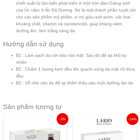
chiết xuất từ tảo biển phát triển ở một hòn đảo Giáng sinh
của Úc nằm ở Ấn Độ Dương. Nó là một thành phần tuyệt vời
cho các sản phẩm mỹ phẩm, vì nó giàu axit amin, các loại
khoáng chất, vitamin và carotenoids, giúp kháng viêm,
dưỡng ẩm, làm trắng sáng da.
Hướng dẫn sử dụng
B1 : Làm sạch da với sữa rửa mặt. Sau đó để da khô tự
nhiên
B2 : Chấm 1 lượng kem đều lên quanh vùng da mặt rồi thoa
đều
B3 : Vỗ nhẹ vào da để sp thẩm thấu sâu nuôi dưỡng làn da
Sản phẩm tương tự
Giá
Giá
Giá
Giá
-3%
-14%
gốc
hiện
gốc
hiện
là:
tại
là:
tại
1.750.000 ₫.
là:
879.000 ₫.
là:
1.690.000 ₫.
759.000 ₫.