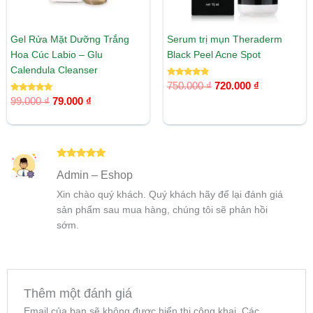
Gel Rửa Mặt Dưỡng Trắng
Serum trị mụn Theraderm
Hoa Cúc Labio – Glu
Black Peel Acne Spot
Calendula Cleanser
Được xếp
750.000
₫
720.000
₫
hạng
Được xếp
4.67
99.000
₫
79.000
₫
hạng
5 sao
5.00
5 sao
Được xếp
Admin – Eshop
hạng
5
5
sao
Xin chào quý khách. Quý khách hãy để lại đánh giá
sản phẩm sau mua hàng, chúng tôi sẽ phản hồi
sớm.
Thêm một đánh giá
Email của bạn sẽ không được hiển thị công khai.
Các