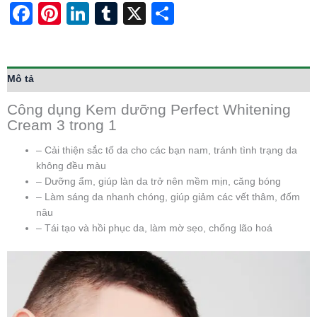
Facebook
Pinterest
LinkedIn
Tumblr
X
Share
Mô tả
Công dụng Kem dưỡng Perfect Whitening
Cream 3 trong 1
– Cải thiện sắc tố da cho các bạn nam, tránh tình trạng da
không đều màu
– Dưỡng ẩm, giúp làn da trở nên mềm mịn, căng bóng
– Làm sáng da nhanh chóng, giúp giảm các vết thâm, đốm
nâu
– Tái tạo và hồi phục da, làm mờ sẹo, chống lão hoá