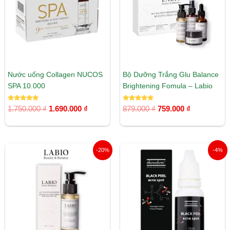
Nước uống Collagen NUCOS
Bộ Dưỡng Trắng Glu Balance
SPA 10.000
Brightening Fomula – Labio
Được xếp
Được xếp
1.750.000
₫
1.690.000
₫
879.000
₫
759.000
₫
hạng
hạng
5.00
5.00
5 sao
5 sao
Giá
Giá
Giá
Giá
-20%
-4%
gốc
hiện
gốc
hiện
là:
tại
là:
tại
99.000 ₫.
là:
750.000 ₫.
là:
79.000 ₫.
720.000 ₫.