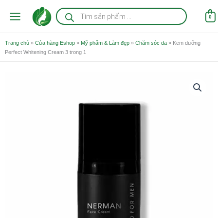
Nhảy
Tìm
kiếm
tới
0
sản
nội
phẩm
dung
Trang chủ
»
Cửa hàng Eshop
»
Mỹ phẩm & Làm đẹp
»
Chăm sóc da
»
Kem dưỡng
Perfect Whitening Cream 3 trong 1