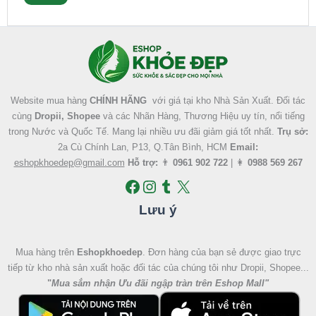
Facebook
Instagram
Tumblr
X
Website mua hàng
CHÍNH HÃNG
với giá tại kho Nhà Sản Xuất. Đối tác
cùng
Dropii, Shopee
và các Nhãn Hàng, Thương Hiệu uy tín, nổi tiếng
trong Nước và Quốc Tế. Mang lại nhiều ưu đãi giảm giá tốt nhất.
Trụ sở:
2a Cù Chính Lan, P13, Q.Tân Bình, HCM
Email:
eshopkhoedep@gmail.com
Hỗ trợ:
👨
0961 902 722
| 👩
0988 569 267
Lưu ý
Mua hàng trên
Eshopkhoedep
. Đơn hàng của bạn sẻ được giao trực
tiếp từ kho nhà sản xuất hoặc đối tác của chúng tôi như Dropii, Shopee...
"
Mua sắm nhận Ưu đãi ngập tràn trên Eshop Mall
"