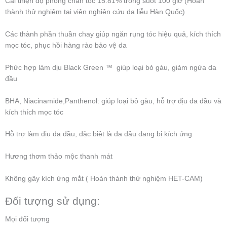
Cải thiện độ phồng chân tóc 15.81% trong suốt 100 giờ (Hoàn
thành thử nghiệm tại viên nghiên cứu da liễu Hàn Quốc)
Các thành phần thuần chay giúp ngăn rụng tóc hiệu quả, kích thích
mọc tóc, phục hồi hàng rào bảo vệ da
Phức hợp làm dịu Black Green ™ giúp loại bỏ gàu, giảm ngứa da
đầu
BHA, Niacinamide,Panthenol: giúp loại bỏ gàu, hỗ trợ dịu da đầu và
kích thích mọc tóc
Hỗ trợ làm dịu da đầu, đặc biệt là da đầu đang bị kích ứng
Hương thơm thảo mộc thanh mát
Không gây kích ứng mắt ( Hoàn thành thử nghiệm HET-CAM)
Đối tượng sử dụng:
Mọi đối tượng