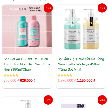
Giá
Giá
Giá
Giá
-16%
-16%
gốc
hiện
gốc
hiện
là:
tại
là:
tại
750.000 ₫.
là:
1.370.000 ₫.
là:
629.000 ₫.
1.150.00
Set Gội Xả HAIRBURST Kích
Bộ Dầu Gội Phục Hồi Đa Tầng
Thích Tóc Mọc Dài Chắc Khỏe
Nấm Truffle Weilaiya 450ml
Hơn (350ml/Chai)
(Tặng Set Mini)
Được xếp
Được xếp
750.000
₫
629.000
₫
1.370.000
₫
1.150.000
₫
hạng
hạng
5.00
5.00
5 sao
5 sao
Giá
Giá
Giá
Giá
-6%
-23%
gốc
hiện
gốc
hiện
là:
tại
là:
tại