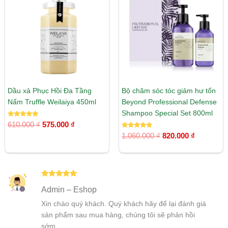
610.000 ₫.
là:
1.060.000 ₫.
là:
575.000 ₫.
820.000 ₫
Dầu xả Phục Hồi Đa Tầng
Bộ chăm sóc tóc giảm hư tổn
Nấm Truffle Weilaiya 450ml
Beyond Professional Defense
Shampoo Special Set 800ml
Được xếp
610.000
₫
575.000
₫
hạng
5.00
Được xếp
1.060.000
₫
820.000
₫
5 sao
hạng
5.00
5 sao
Được xếp
Admin – Eshop
hạng
5
5
sao
Xin chào quý khách. Quý khách hãy để lại đánh giá
sản phẩm sau mua hàng, chúng tôi sẽ phản hồi
sớm.