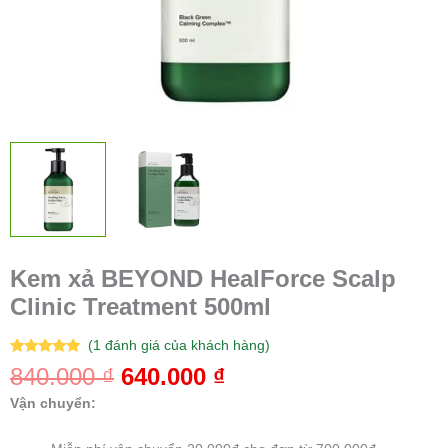
Kem xả BEYOND HealForce Scalp
Clinic Treatment 500ml
(
1
đánh giá của khách hàng)
5.00
1
trên 5
840.000
₫
640.000
₫
dựa trên
đánh giá
Vận chuyển: