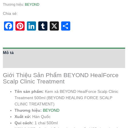
Thương hiệu:
BEYOND
Chia sẻ:
Facebook
Pinterest
LinkedIn
Tumblr
X
Share
Mô tả
Thông tin bổ sung
Giới Thiệu Sản Phẩm BEYOND HealForce
Scalp Clinic Treatment
Tên sản phẩm:
Kem xả BEYOND HealForce Scalp Clinic
Treatment 500ml (BEYOND HEALING FORCE SCALP
CLINIC TREATMENT)
Thương hiệu:
BEYOND
Xuất xứ:
Hàn Quốc
Qui cách:
1 chai 500ml