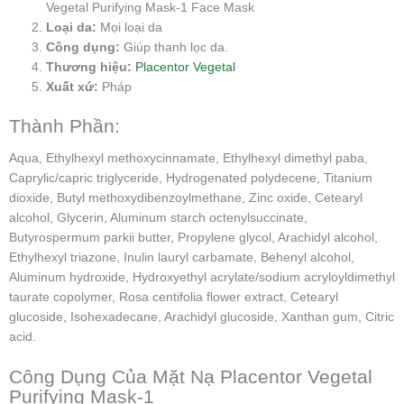
Vegetal Purifying Mask-1 Face Mask
Loại da:
Mọi loại da
Công dụng:
Giúp thanh lọc da.
Thương hiệu:
Placentor Vegetal
Xuất xứ:
Pháp
Thành Phần:
Aqua, Ethylhexyl methoxycinnamate, Ethylhexyl dimethyl paba,
Caprylic/capric triglyceride, Hydrogenated polydecene, Titanium
dioxide, Butyl methoxydibenzoylmethane, Zinc oxide, Cetearyl
alcohol, Glycerin, Aluminum starch octenylsuccinate,
Butyrospermum parkii butter, Propylene glycol, Arachidyl alcohol,
Ethylhexyl triazone, Inulin lauryl carbamate, Behenyl alcohol,
Aluminum hydroxide, Hydroxyethyl acrylate/sodium acryloyldimethyl
taurate copolymer, Rosa centifolia flower extract, Cetearyl
glucoside, Isohexadecane, Arachidyl glucoside, Xanthan gum, Citric
acid.
Công Dụng Của Mặt Nạ Placentor Vegetal
Purifying Mask-1