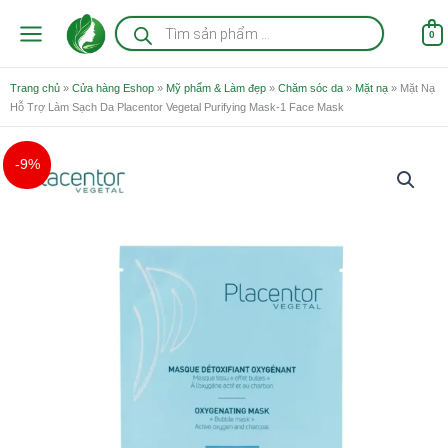
Nhảy
Tìm
kiếm
tới
0
sản
nội
phẩm
dung
Trang chủ
»
Cửa hàng Eshop
»
Mỹ phẩm & Làm đẹp
»
Chăm sóc da
»
Mặt nạ
»
Mặt Nạ
Hỗ Trợ Làm Sạch Da Placentor Vegetal Purifying Mask-1 Face Mask
Giá
Giá
Mặt
-9%
gốc
hiện
Nạ
là:
tại
Hỗ
320.000 ₫.
là:
Trợ
290.000 ₫.
Làm
Sạch
Da
Placentor
Vegetal
Purifying
Mask-
1
Face
Mask