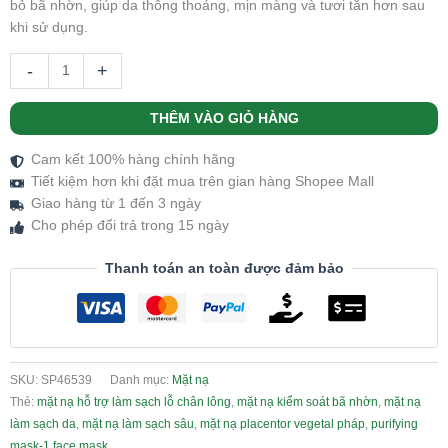
bỏ bã nhờn, giúp da thông thoáng, mịn màng và tươi tắn hơn sau
khi sử dụng.
-
+
THÊM VÀO GIỎ HÀNG
Cam kết 100% hàng chính hãng
Tiết kiệm hơn khi đặt mua trên gian hàng Shopee Mall
Giao hàng từ 1 đến 3 ngày
Cho phép đổi trả trong 15 ngày
Thanh toán an toàn được đảm bảo
SKU:
SP46539
Danh mục:
Mặt nạ
Thẻ:
mặt nạ hỗ trợ làm sạch lỗ chân lông
,
mặt nạ kiểm soát bã nhờn
,
mặt nạ
làm sạch da
,
mặt nạ làm sạch sâu
,
mặt nạ placentor vegetal pháp
,
purifying
mask-1 face mask