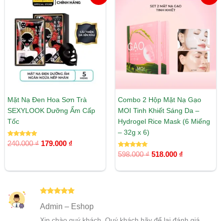
gốc
hiện
gốc
hiện
là:
tại
là:
tại
240.000 ₫.
là:
598.000 ₫.
là:
179.000 ₫.
518.000 ₫.
Mặt Nạ Đen Hoa Sơn Trà
Combo 2 Hộp Mặt Nạ Gạo
SEXYLOOK Dưỡng Ẩm Cấp
MOI Tinh Khiết Sáng Da –
Tốc
Hydrogel Rice Mask (6 Miếng
– 32g x 6)
Được xếp
240.000
₫
179.000
₫
hạng
5.00
Được xếp
598.000
₫
518.000
₫
5 sao
hạng
5.00
5 sao
Được xếp
Admin – Eshop
hạng
5
5
sao
Xin chào quý khách. Quý khách hãy để lại đánh giá,