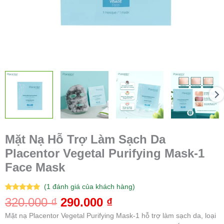
số
lượng
Mặt Nạ Hỗ Trợ Làm Sạch Da
Placentor Vegetal Purifying Mask-1
Face Mask
(
1
đánh giá của khách hàng)
5.00
1
trên 5
320.000
₫
290.000
₫
dựa trên
đánh giá
Mặt nạ Placentor Vegetal Purifying Mask-1 hỗ trợ làm sạch da, loại