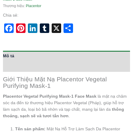
Thương hiệu:
Placentor
Chia sẻ:
Facebook
Pinterest
LinkedIn
Tumblr
X
Share
Mô tả
Thông tin bổ sung
Giới Thiệu Mặt Nạ Placentor Vegetal
Purifying Mask-1
Placentor Vegetal Purifying Mask-1 Face Mask
là mặt nạ chăm
sóc da đến từ thương hiệu Placentor Vegetal (Pháp), giúp hỗ trợ
làm sạch da, loại bỏ bã nhờn và tạp chất, mang lại làn da
thông
thoáng, sạch sẽ và tươi tắn hơn
.
Tên sản phẩm:
Mặt Nạ Hỗ Trợ Làm Sạch Da Placentor