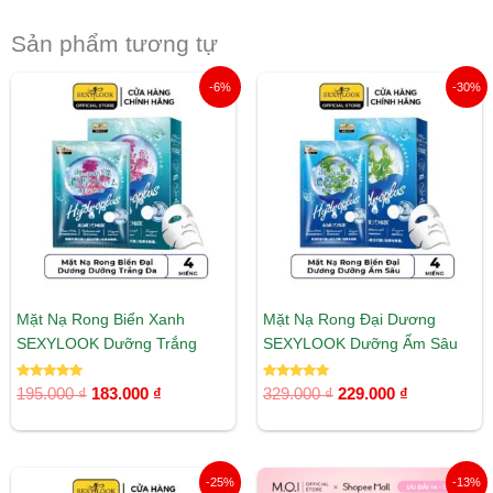
Sản phẩm tương tự
Giá
Giá
Giá
Giá
-6%
-30%
gốc
hiện
gốc
hiện
là:
tại
là:
tại
195.000 ₫.
là:
329.000 ₫.
là:
183.000 ₫.
229.000 ₫.
Mặt Nạ Rong Biển Xanh
Mặt Nạ Rong Đại Dương
SEXYLOOK Dưỡng Trắng
SEXYLOOK Dưỡng Ẩm Sâu
Được xếp
Được xếp
195.000
₫
183.000
₫
329.000
₫
229.000
₫
hạng
hạng
5.00
5.00
5 sao
5 sao
Giá
Giá
Giá
Giá
-25%
-13%