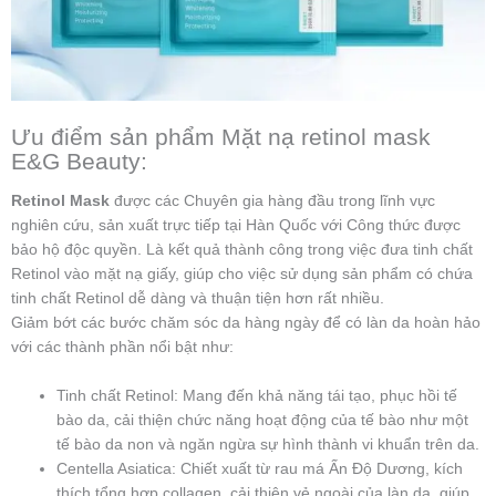
Ưu điểm sản phẩm Mặt nạ retinol mask
E&G Beauty:
Retinol Mask
được các Chuyên gia hàng đầu trong lĩnh vực
nghiên cứu, sản xuất trực tiếp tại Hàn Quốc với Công thức được
bảo hộ độc quyền. Là kết quả thành công trong việc đưa tinh chất
Retinol vào mặt nạ giấy, giúp cho việc sử dụng sản phẩm có chứa
tinh chất Retinol dễ dàng và thuận tiện hơn rất nhiều.
Giảm bớt các bước chăm sóc da hàng ngày để có làn da hoàn hảo
với các thành phần nổi bật như:
Tinh chất Retinol: Mang đến khả năng tái tạo, phục hồi tế
bào da, cải thiện chức năng hoạt động của tế bào như một
tế bào da non và ngăn ngừa sự hình thành vi khuẩn trên da.
Centella Asiatica: Chiết xuất từ rau má Ấn Độ Dương, kích
thích tổng hợp collagen, cải thiện vẻ ngoài của làn da, giúp