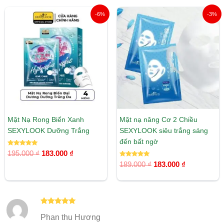
Giá
Giá
Giá
Giá
-6%
-3%
gốc
hiện
gốc
hiện
là:
tại
là:
tại
195.000 ₫.
là:
189.000 ₫.
là:
183.000 ₫.
183.000 ₫.
Mặt Nạ Rong Biển Xanh
Mặt nạ nâng Cơ 2 Chiều
SEXYLOOK Dưỡng Trắng
SEXYLOOK siêu trắng sáng
đến bất ngờ
Được xếp
195.000
₫
183.000
₫
hạng
5.00
Được xếp
189.000
₫
183.000
₫
5 sao
hạng
5.00
5 sao
Được xếp
Phan thu Hương
hạng
5
5
sao