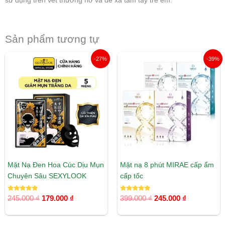
sử dụng trên vết thương hở và để xa tầm tay trẻ em.
Sản phẩm tương tự
Giá
Giá
Giá
Giá
-27%
-39%
gốc
hiện
gốc
hiện
là:
tại
là:
tại
245.000 ₫.
là:
399.000 ₫.
là:
179.000 ₫.
245.000 ₫.
Mặt Nạ Đen Hoa Cúc Dịu Mụn
Mặt nạ 8 phút MIRAE cấp ẩm
Chuyên Sâu SEXYLOOK
cấp tốc
Được xếp
Được xếp
245.000
₫
179.000
₫
399.000
₫
245.000
₫
hạng
hạng
5.00
5.00
5 sao
5 sao