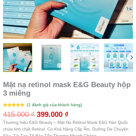
Mặt nạ retinol mask E&G Beauty hộp
3 miếng
(
1
đánh giá của khách hàng)
5.00
1
trên 5
415.000
₫
399.000
₫
dựa trên
đánh giá
Thương hiệu E&G Beauty – Mặt Nạ Retinol Mask E&G Hàn Quốc
chứa tinh chất Retinol. Có Khả Năng Cấp Ẩm, Dưỡng Da Chuyên
Sâu, Tái Tạo Tế Bảo Tổn Thương Nhanh Chóng…