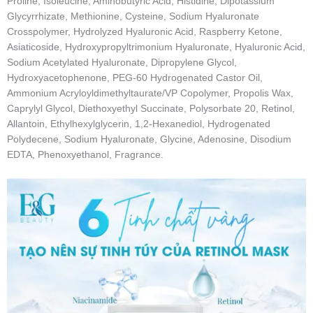
Proline, Isoleucine, Aminobutyric Acid, Histidine, Dipotassium
Glycyrrhizate, Methionine, Cysteine, Sodium Hyaluronate
Crosspolymer, Hydrolyzed Hyaluronic Acid, Raspberry Ketone,
Asiaticoside, Hydroxypropyltrimonium Hyaluronate, Hyaluronic Acid,
Sodium Acetylated Hyaluronate, Dipropylene Glycol,
Hydroxyacetophenone, PEG-60 Hydrogenated Castor Oil,
Ammonium Acryloyldimethyltaurate/VP Copolymer, Propolis Wax,
Caprylyl Glycol, Diethoxyethyl Succinate, Polysorbate 20, Retinol,
Allantoin, Ethylhexylglycerin, 1,2-Hexanediol, Hydrogenated
Polydecene, Sodium Hyaluronate, Glycine, Adenosine, Disodium
EDTA, Phenoxyethanol, Fragrance.