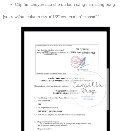
Cấp ẩm chuyên sâu cho da luôn căng mịn, sáng bóng.
[su_row][su_column size=”1/2″ center=”no” class=””]