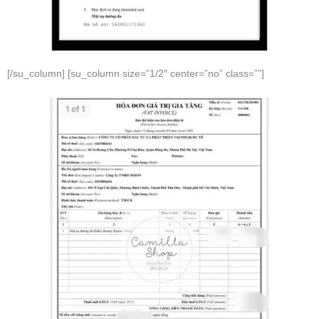
[/su_column] [su_column size=”1/2″ center=”no” class=””]