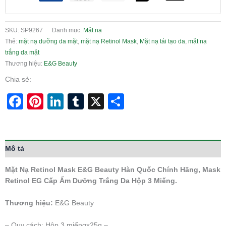
SKU:
SP9267
Danh mục:
Mặt nạ
Thẻ:
mặt nạ dưỡng da mặt
,
mặt nạ Retinol Mask
,
Mặt nạ tái tạo da
,
mặt nạ
trắng da mặt
Thương hiệu:
E&G Beauty
Chia sẻ:
Facebook
Pinterest
LinkedIn
Tumblr
X
Share
Mô tả
Mặt Nạ Retinol Mask E&G Beauty Hàn Quốc Chính Hãng, Mask
Retinol EG Cấp Ẩm Dưỡng Trắng Da Hộp 3 Miếng.
Thương hiệu:
E&G Beauty
– Quy cách: Hộp 3 miếngx25g –