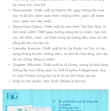
da căng mịn, tươi trẻ.
Niacinamide: Chiết xuất từ Vitamin B3, giúp chống lão hoá,
duy trì độ ẩm, kiểm soát nhờn, kháng viêm, giảm vết thâm
mụn. giảm mờ nếp nhăn…
Glycyrrhiza Glabra: Chiết xuất từ cam thảo Tây Ban Nha, là
tinh chất LÀNH TÍNH giúp dưỡng trắng da tự nhiên, làm mờ
các vết thâm, nám, cải thiện vùng da không đều màu và cân
bằng độ ẩm cho làn da.
Camellia Sinensis: Chiết xuất từ lá cây thuộc chi Trà, có tác
dụng kháng khuẩn, chống viêm, se khít lỗ chân lông, làm dịu
da và chống nắng tự nhiên
Zingiber Officinale: Chiết xuất từ rễ Gừng, mang lại khả năng
chống lão hoá bằng cách ức chế Enzyme Collagenase, duy
trì mức Protein trong lớp hạ bì và sự linh hoạt của da
Xuất xứ sản phẩm: Hàn Quốc (Made in Korea)