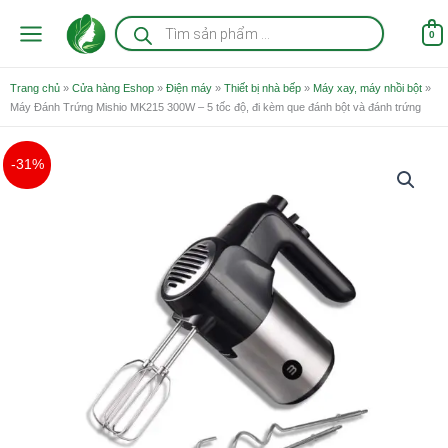
Nhảy
Tìm
kiếm
tới
0
sản
nội
phẩm
dung
Trang chủ
»
Cửa hàng Eshop
»
Điện máy
»
Thiết bị nhà bếp
»
Máy xay, máy nhồi bột
»
Máy Đánh Trứng Mishio MK215 300W – 5 tốc độ, đi kèm que đánh bột và đánh trứng
Giá
Giá
Máy
-31%
gốc
hiện
Đánh
là:
tại
Trứng
590.000 ₫.
là:
Mishio
410.000 ₫.
MK215
300W
-
5
tốc
độ,
đi
kèm
que
đánh