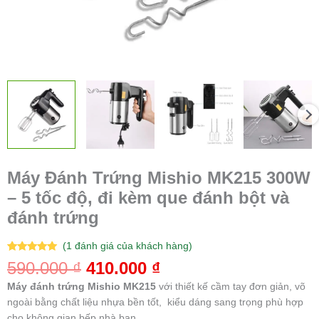
bột
và
đánh
trứng
số
lượng
Máy Đánh Trứng Mishio MK215 300W
– 5 tốc độ, đi kèm que đánh bột và
đánh trứng
(
1
đánh giá của khách hàng)
5.00
1
trên 5
590.000
₫
410.000
₫
dựa trên
đánh giá
Máy đánh trứng Mishio MK215
với thiết kế cầm tay đơn giản, võ
ngoài bằng chất liệu nhựa bền tốt, kiểu dáng sang trọng phù hợp
cho không gian bếp nhà bạn.