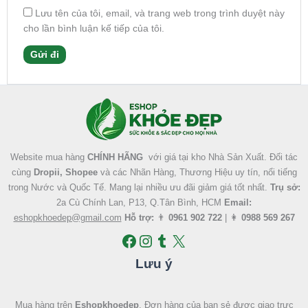
Lưu tên của tôi, email, và trang web trong trình duyệt này
cho lần bình luận kế tiếp của tôi.
Facebook
Instagram
Tumblr
X
Website mua hàng
CHÍNH HÃNG
với giá tại kho Nhà Sản Xuất. Đối tác
cùng
Dropii, Shopee
và các Nhãn Hàng, Thương Hiệu uy tín, nổi tiếng
trong Nước và Quốc Tế. Mang lại nhiều ưu đãi giảm giá tốt nhất.
Trụ sở:
2a Cù Chính Lan, P13, Q.Tân Bình, HCM
Email:
eshopkhoedep@gmail.com
Hỗ trợ:
👨
0961 902 722
| 👩
0988 569 267
Lưu ý
Mua hàng trên
Eshopkhoedep
. Đơn hàng của bạn sẻ được giao trực