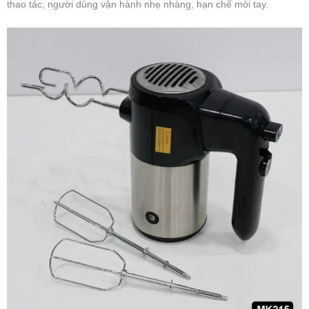
thao tác, người dùng vận hành nhẹ nhàng, hạn chế mỏi tay.