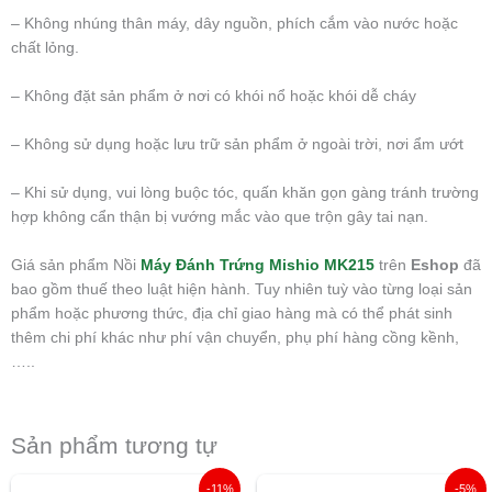
– Không nhúng thân máy, dây nguồn, phích cắm vào nước hoặc
chất lỏng.
– Không đặt sản phẩm ở nơi có khói nổ hoặc khói dễ cháy
– Không sử dụng hoặc lưu trữ sản phẩm ở ngoài trời, nơi ẩm ướt
– Khi sử dụng, vui lòng buộc tóc, quấn khăn gọn gàng tránh trường
hợp không cẩn thận bị vướng mắc vào que trộn gây tai nạn.
Giá sản phẩm Nồi
Máy Đánh Trứng Mishio MK215
trên
Eshop
đã
bao gồm thuế theo luật hiện hành. Tuy nhiên tuỳ vào từng loại sản
phẩm hoặc phương thức, địa chỉ giao hàng mà có thể phát sinh
thêm chi phí khác như phí vận chuyển, phụ phí hàng cồng kềnh,
…..
Sản phẩm tương tự
Giá
Giá
Giá
Giá
-11%
-5%