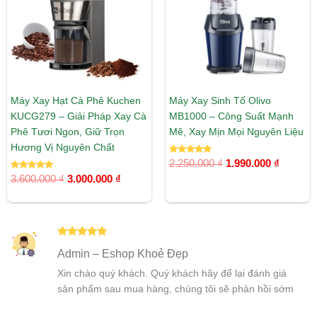
Máy Xay Hạt Cà Phê Kuchen
Máy Xay Sinh Tố Olivo
KUCG279 – Giải Pháp Xay Cà
MB1000 – Công Suất Mạnh
Phê Tươi Ngon, Giữ Trọn
Mẽ, Xay Mịn Mọi Nguyên Liệu
Hương Vị Nguyên Chất
Được xếp
2.250.000
₫
1.990.000
₫
hạng
Được xếp
5.00
3.600.000
₫
3.000.000
₫
hạng
5 sao
5.00
5 sao
Được xếp
Admin – Eshop Khoẻ Đẹp
hạng
5
5
sao
Xin chào quý khách. Quý khách hãy để lại đánh giá
sản phẩm sau mua hàng, chúng tôi sẽ phản hồi sớm