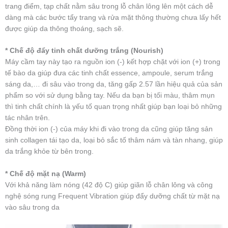
trang điểm, tạp chất nằm sâu trong lỗ chân lông lên một cách dễ
dàng mà các bước tẩy trang và rửa mặt thông thường chưa lấy hết
được giúp da thông thoáng, sạch sẽ.
* Chế độ đẩy tinh chất dưỡng trắng (Nourish)
Máy cầm tay này tạo ra nguồn ion (-) kết hợp chặt với ion (+) trong
tế bào da giúp đưa các tinh chất essence, ampoule, serum trắng
sáng da,… đi sâu vào trong da, tăng gấp 2.57 lần hiệu quả của sản
phẩm so với sử dụng bằng tay. Nếu da bạn bị tối màu, thâm mụn
thì tinh chất chính là yếu tố quan trọng nhất giúp bạn loại bỏ những
tác nhân trên.
Đồng thời ion (-) của máy khi đi vào trong da cũng giúp tăng sản
sinh collagen tái tạo da, loại bỏ sắc tố thâm nám và tàn nhang, giúp
da trắng khỏe từ bên trong.
* Chế độ mặt nạ (Warm)
Với khả năng làm nóng (42 độ C) giúp giãn lỗ chân lông và công
nghệ sóng rung Frequent Vibration giúp đẩy dưỡng chất từ mặt nạ
vào sâu trong da