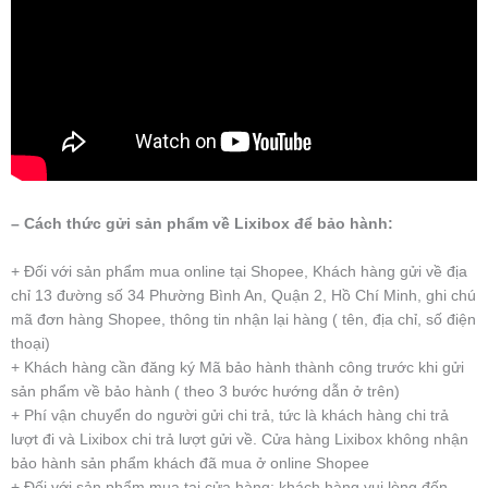
– Cách thức gửi sản phẩm về Lixibox để bảo hành:
+ Đối với sản phẩm mua online tại Shopee, Khách hàng gửi về địa
chỉ 13 đường số 34 Phường Bình An, Quận 2, Hồ Chí Minh, ghi chú
mã đơn hàng Shopee, thông tin nhận lại hàng ( tên, địa chỉ, số điện
thoại)
+ Khách hàng cần đăng ký Mã bảo hành thành công trước khi gửi
sản phẩm về bảo hành ( theo 3 bước hướng dẫn ở trên)
+ Phí vận chuyển do người gửi chi trả, tức là khách hàng chi trả
lượt đi và Lixibox chi trả lượt gửi về. Cửa hàng Lixibox không nhận
bảo hành sản phẩm khách đã mua ở online Shopee
+ Đối với sản phẩm mua tại cửa hàng: khách hàng vui lòng đến