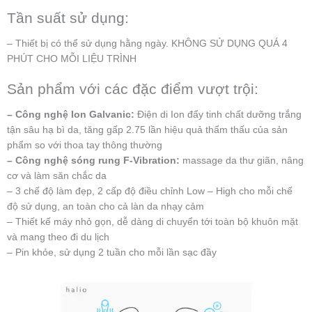
Tần suất sử dụng:
– Thiết bị có thể sử dụng hằng ngày. KHÔNG SỬ DỤNG QUÁ 4
PHÚT CHO MỖI LIỆU TRÌNH
Sản phẩm với các đặc điểm vượt trội:
– Công nghệ Ion Galvanic:
Điện di Ion đẩy tinh chất dưỡng trắng
tận sâu hạ bì da, tăng gấp 2.75 lần hiệu quả thẩm thấu của sản
phẩm so với thoa tay thông thường
– Công nghệ sóng rung F-Vibration:
massage da thư giãn, nâng
cơ và làm săn chắc da
– 3 chế độ làm đẹp, 2 cấp độ điều chỉnh Low – High cho mỗi chế
độ sử dụng, an toàn cho cả làn da nhạy cảm
– Thiết kế máy nhỏ gọn, dễ dàng di chuyển tới toàn bộ khuôn mặt
và mang theo đi du lịch
– Pin khỏe, sử dụng 2 tuần cho mỗi lần sạc đầy