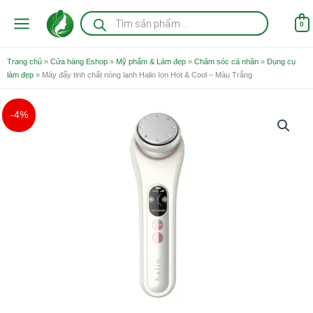
Nhảy
Tìm
kiếm
tới
0
sản
nội
phẩm
dung
Trang chủ
»
Cửa hàng Eshop
»
Mỹ phẩm & Làm đẹp
»
Chăm sóc cá nhân
»
Dụng cụ
làm đẹp
»
Máy đẩy tinh chất nóng lạnh Halio Ion Hot & Cool – Màu Trắng
Giá
Giá
-4%
gốc
hiện
là:
tại
2.500.000 ₫.
là:
2.400.000 ₫.