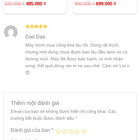
Được xếp
Được xếp
630.000
₫
485.000
₫
800.000
₫
699.000
₫
hạng
hạng
5.00
5.00
5 sao
5 sao
Được xếp
Dao Dao
hạng
5
5
sao
Máy mình mua cũng khá lâu rồi. Dùng rất thích,
nhưng mới dùng chưa được bao lâu đầu lạnh nó có
đường ních. Máy đã được bảo hành, m mới nhận
xong. Kết quả dùng ntn m rw sau nhé. Cảm ơn Lixi n
😍
Thêm một đánh giá
Email của bạn sẽ không được hiển thị công khai.
Các
trường bắt buộc được đánh dấu
*
Đánh giá của bạn
*