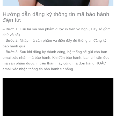
Hướng dẫn đăng ký thông tin mã bảo hành
điện tử:
– Bước 1: Lưu lại mã sản phẩm được in trên vỏ hộp ( Dãy số gồm
chữ và số)
– Bước 2: Nhập mã sản phẩm và điền đầy đủ thông tin đăng ký
bảo hành qua
– Bước 3: Sau khi đăng ký thành công, hệ thống sẽ gửi cho bạn
email xác nhận mã bảo hành. Khi đến bảo hành, bạn chỉ cần đọc
mã sản phẩm được in trên thân máy cùng mã đơn hàng HOẶC
email xác nhận thông tin bảo hành từ hãng.