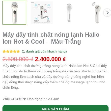
Máy đẩy tinh chất nóng lạnh Halio
Ion Hot & Cool – Màu Trắng
(
1
đánh giá của khách hàng)
5.00
1
trên 5
2.500.000
₫
2.400.000
₫
dựa trên
đánh giá
Máy đẩy tinh chất dưỡng trắng nóng lạnh Halio Ion Hot & Cool đẩy
nhanh tốc độ trị thâm và dưỡng trắng da của bạn. Với tích hợp các
chức năng làm sạch sâu và đẩy dưỡng bằng công nghệ Ion hiện
đại, đồng thời được nâng cấp thêm chế độ massage lạnh thu nhỏ
chân lông.
VẬN CHUYỂN:
Dao động từ 20-30k
MUA SẢN PHẨM