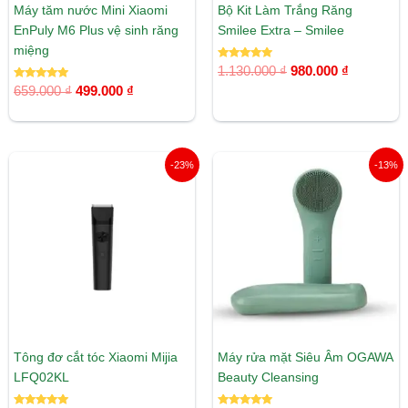
Máy tăm nước Mini Xiaomi
Bộ Kit Làm Trắng Răng
EnPuly M6 Plus vệ sinh răng
Smilee Extra – Smilee
miệng
Được xếp
1.130.000
₫
980.000
₫
hạng
Được xếp
5.00
659.000
₫
499.000
₫
hạng
5 sao
5.00
5 sao
Giá
Giá
Giá
Giá
-23%
-13%
gốc
hiện
gốc
hiện
là:
tại
là:
tại
630.000 ₫.
là:
800.000 ₫.
là:
485.000 ₫.
699.000 ₫.
Tông đơ cắt tóc Xiaomi Mijia
Máy rửa mặt Siêu Âm​ OGAWA
LFQ02KL
Beauty Cleansing