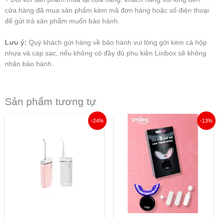
cửa hàng đã mua sản phẩm kèm mã đơn hàng hoặc số điện thoại
để gửi trả sản phẩm muốn bảo hành.
Lưu ý:
Quý khách gửi hàng về bảo hành vui lòng gởi kèm cả hộp
nhựa và cáp sạc, nếu không có đầy đủ phụ kiện Lixibox sẽ không
nhận bảo hành.
Sản phẩm tương tự
Giá
Giá
Giá
Giá
-24%
-13%
gốc
hiện
gốc
hiện
là:
tại
là:
tại
659.000 ₫.
là:
1.130.000 ₫.
là:
499.000 ₫.
980.000 ₫