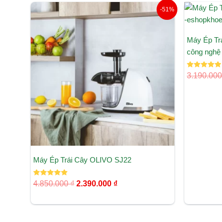
Giá
Giá
-51%
gốc
hiện
là:
tại
4.850.000 ₫.
là:
Máy Ép Trá
2.390.000 ₫.
công nghệ 
Được xếp
3.190.00
hạng
5.00
5 sao
Máy Ép Trái Cây OLIVO SJ22
Được xếp
4.850.000
₫
2.390.000
₫
hạng
5.00
5 sao