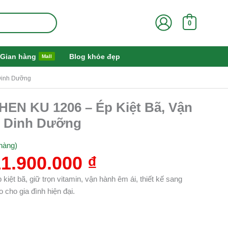
0
Gian hàng
Blog khỏe đẹp
Mall
Dinh Dưỡng
Giá
Giá
EN KU 1206 – Ép Kiệt Bã, Vận
gốc
hiện
n Dinh Dưỡng
à:
tại
2.500.000 ₫.
là:
hàng)
11.900.000 ₫.
11.900.000
₫
 bã, giữ trọn vitamin, vận hành êm ái, thiết kế sang
 cho gia đình hiện đại.