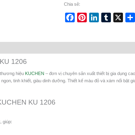
Chia sẻ:
Facebook
Pinterest
LinkedI
Tumb
X
 KU 1206
 thương hiệu
KUCHEN
– đơn vị chuyên sản xuất thiết bị gia dụng cao
gon, tinh khiết, giàu dinh dưỡng. Thiết kế màu đỏ và xám nổi bật g
m KUCHEN KU 1206
, giúp: