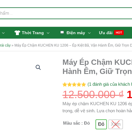
Thời Trang
Điện máy
Ưu đãi
HOT
rái cây
»
Máy Ép Chậm KUCHEN KU 1206 – Ép Kiệt Bã, Vận Hành Êm, Giữ Trọn 
Máy Ép Chậm KUCH
Máy
Ép
Hành Êm, Giữ Trọ
l
Chậm
1
KUCHEN
(
1
đánh giá của khách 
KU
12.500.000
₫
5.00
1
trên 5
dựa trên
1206
đánh giá
-
Máy ép chậm KUCHEN KU 1206 ép kiệt
Ép
trọng, dễ vệ sinh. Lựa chọn hoàn hảo
Kiệt
Màu sắc
: Đỏ
Đỏ
Xám
Bã,
Vận