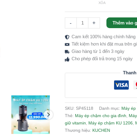
XÓA
Hành
Êm,
Giữ
-
+
Thêm vào g
Trọn
Dinh
Cam kết 100% hàng chính hãng
Dưỡng
Tiết kiệm hơn khi đặt mua trên 
số
Giao hàng từ 1 đến 3 ngày
lượng
Cho phép đổi trả trong 15 ngày
Thanh
SKU:
SP45118
Danh mục:
Máy ép 
Thẻ:
Máy ép chậm cho gia đình
,
Máy
giữ vitamin
,
Máy ép chậm KU 1206
,
Thương hiệu:
KUCHEN