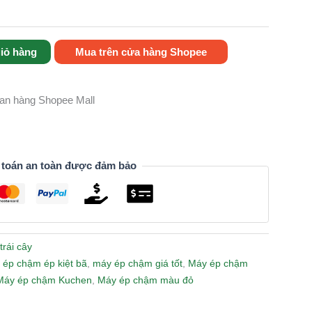
iỏ hàng
Mua trên cửa hàng Shopee
gian hàng Shopee Mall
 toán an toàn được đảm bảo
trái cây
 ép chậm ép kiệt bã
,
máy ép chậm giá tốt
,
Máy ép chậm
Máy ép chậm Kuchen
,
Máy ép chậm màu đỏ