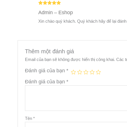
Được xếp
Admin – Eshop
hạng
5
5
sao
Xin chào quý khách. Quý khách hãy để lại đánh
Thêm một đánh giá
Email của bạn sẽ không được hiển thị công khai.
Các t
Đánh giá của bạn
*
Đánh giá của bạn
*
Tên
*