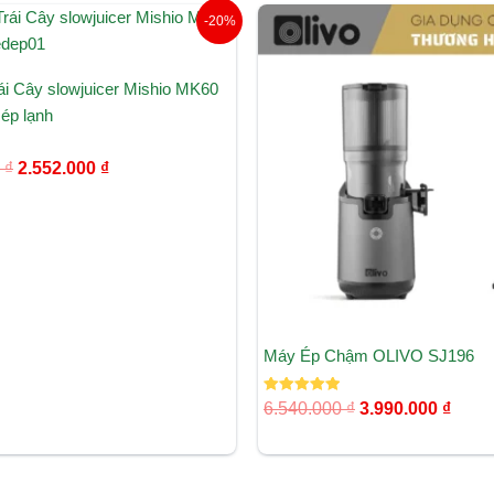
Giá
Giá
Giá
Giá
-20%
gốc
hiện
gốc
hiện
là:
tại
là:
tại
3.190.000 ₫.
là:
6.540.000 ₫.
là:
i Cây slowjuicer Mishio MK60
2.552.000 ₫.
3.990
ép lạnh
0
₫
2.552.000
₫
Máy Ép Chậm OLIVO SJ196
Được xếp
6.540.000
₫
3.990.000
₫
hạng
5.00
5 sao