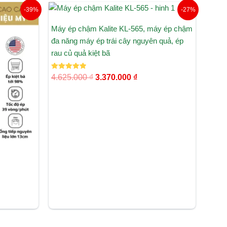
Giá
Giá
-39%
-27%
gốc
hiện
là:
tại
Máy ép chậm Kalite KL-565, máy ép chậm
4.625.000 ₫.
là:
đa năng máy ép trái cây nguyên quả, ép
.000 ₫.
3.370.000 ₫.
rau củ quả kiệt bã
Được xếp
4.625.000
₫
3.370.000
₫
hạng
5.00
5 sao