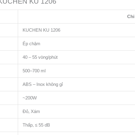
m KUCHEN KU 1206
Chi 
KUCHEN KU 1206
Ép chậm
40 – 55 vòng/phút
500–700 ml
ABS – Inox không gỉ
~200W
Đỏ, Xám
Thấp, ≤ 55 dB