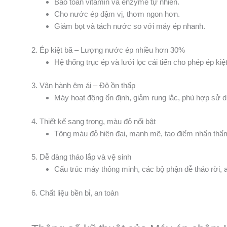
Bảo toàn vitamin và enzyme tự nhiên.
Cho nước ép đậm vị, thơm ngon hơn.
Giảm bọt và tách nước so với máy ép nhanh.
2. Ép kiệt bã – Lượng nước ép nhiều hơn 30%
Hệ thống trục ép và lưới lọc cải tiến cho phép ép kiệ
3. Vận hành êm ái – Độ ồn thấp
Máy hoạt động ổn định, giảm rung lắc, phù hợp sử 
4. Thiết kế sang trọng, màu đỏ nổi bật
Tông màu đỏ hiện đại, mạnh mẽ, tạo điểm nhấn thẩm 
5. Dễ dàng tháo lắp và vệ sinh
Cấu trúc máy thông minh, các bộ phận dễ tháo rời, 
6. Chất liệu bền bỉ, an toàn