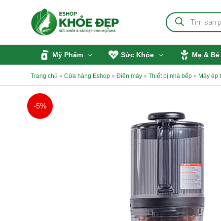
Nhảy
Tìm
tới
kiếm
sản
nội
phẩm
dung
Mỹ Phẩm
Sức Khỏe
Mẹ & Bé
Trang chủ
»
Cửa hàng Eshop
»
Điện máy
»
Thiết bị nhà bếp
»
Máy ép t
-5%