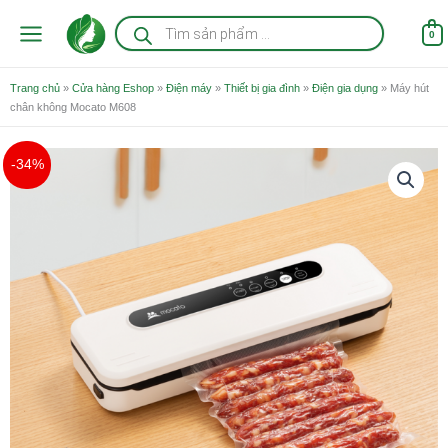
Nhảy
Tìm
kiếm
tới
0
sản
nội
phẩm
dung
Trang chủ
»
Cửa hàng Eshop
»
Điện máy
»
Thiết bị gia đình
»
Điện gia dụng
»
Máy hút
chân không Mocato M608
Giá
Giá
-34%
gốc
hiện
là:
tại
1.190.000 ₫.
là:
790.000 ₫.