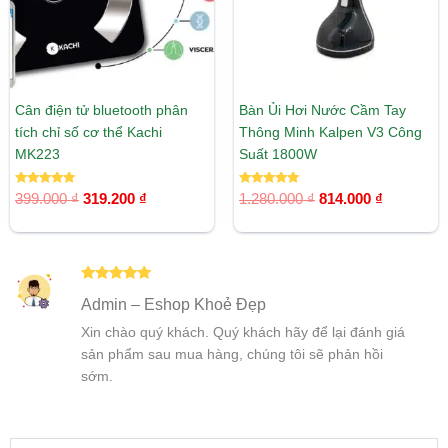
Cân điện tử bluetooth phân
Bàn Ủi Hơi Nước Cầm Tay
tích chỉ số cơ thể Kachi
Thông Minh Kalpen V3 Công
MK223
Suất 1800W
Được xếp
Được xếp
399.000
₫
319.200
₫
1.280.000
₫
814.000
₫
hạng
hạng
5.00
5.00
5 sao
5 sao
Được xếp
Admin – Eshop Khoẻ Đẹp
hạng
5
5
sao
Xin chào quý khách. Quý khách hãy để lại đánh giá
sản phẩm sau mua hàng, chúng tôi sẽ phản hồi
sớm.