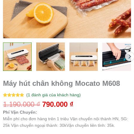
Máy hút chân không Mocato M608
(
1
đánh giá của khách hàng)
5.00
1
trên 5
1.190.000
₫
790.000
₫
dựa trên
đánh giá
Phí Vận Chuyển:
Miễn phí cho đơn hàng trên 1 triệu Vận chuyển nội thành HN, SG:
25k Vận chuyển ngoại thành: 30kVận chuyển liên tỉnh: 35k.