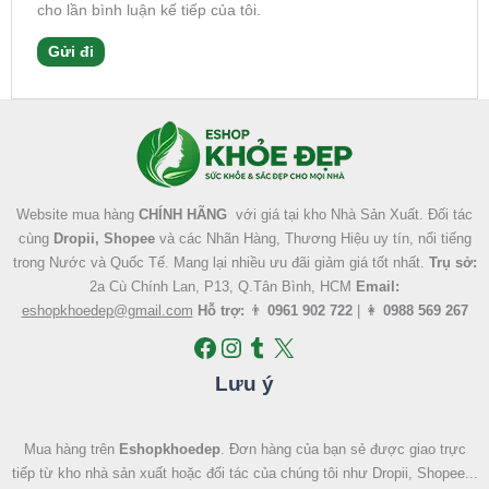
cho lần bình luận kế tiếp của tôi.
Facebook
Instagram
Tumblr
X
Website mua hàng
CHÍNH HÃNG
với giá tại kho Nhà Sản Xuất. Đối tác
cùng
Dropii, Shopee
và các Nhãn Hàng, Thương Hiệu uy tín, nổi tiếng
trong Nước và Quốc Tế. Mang lại nhiều ưu đãi giảm giá tốt nhất.
Trụ sở:
2a Cù Chính Lan, P13, Q.Tân Bình, HCM
Email:
eshopkhoedep@gmail.com
Hỗ trợ:
👨
0961 902 722
| 👩
0988 569 267
Lưu ý
Mua hàng trên
Eshopkhoedep
. Đơn hàng của bạn sẻ được giao trực
tiếp từ kho nhà sản xuất hoặc đối tác của chúng tôi như Dropii, Shopee...