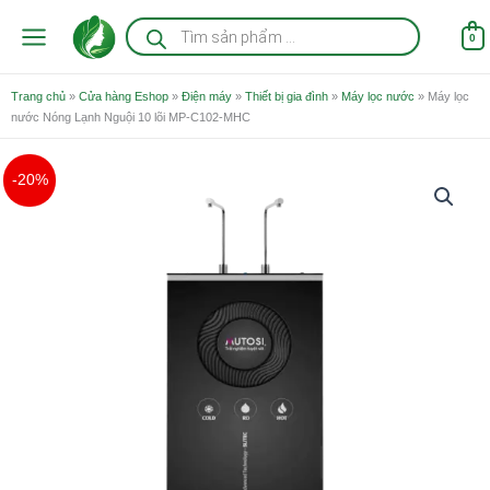
Nhảy
Tìm
kiếm
tới
0
sản
nội
phẩm
dung
Trang chủ
»
Cửa hàng Eshop
»
Điện máy
»
Thiết bị gia đình
»
Máy lọc nước
»
Máy lọc
nước Nóng Lạnh Nguội 10 lõi MP-C102-MHC
Giá
Giá
-20%
gốc
hiện
là:
tại
9.650.000 ₫.
là:
7.720.000 ₫.