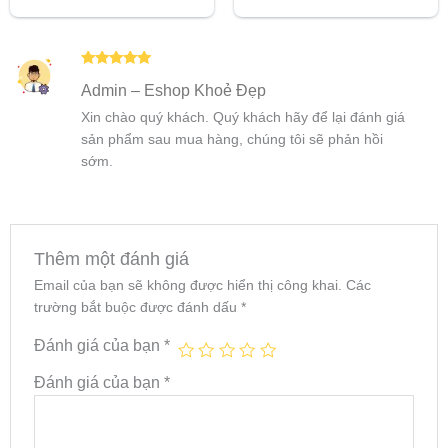
5.00
5 sao
Được xếp
Admin – Eshop Khoẻ Đẹp
hạng
5
5
sao
Xin chào quý khách. Quý khách hãy để lại đánh giá
sản phẩm sau mua hàng, chúng tôi sẽ phản hồi
sớm.
Thêm một đánh giá
Email của bạn sẽ không được hiển thị công khai.
Các
trường bắt buộc được đánh dấu
*
Đánh giá của bạn
*
Đánh giá của bạn
*