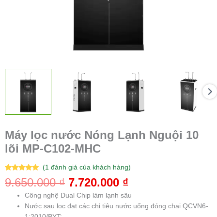
Máy lọc nước Nóng Lạnh Nguội 10
lõi MP-C102-MHC
(
1
đánh giá của khách hàng)
5.00
1
trên 5
9.650.000
₫
7.720.000
₫
dựa trên
đánh giá
Công nghệ Dual Chip làm lạnh sâu
Nước sau lọc đạt các chỉ tiêu nước uống đóng chai QCVN6-
1:2010/BYT;