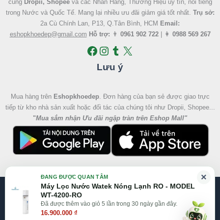
cùng
Dropii, Shopee
và các Nhãn Hàng, Thương Hiệu uy tín, nổi tiếng
trong Nước và Quốc Tế. Mang lại nhiều ưu đãi giảm giá tốt nhất.
Trụ sở:
2a Cù Chính Lan, P13, Q.Tân Bình, HCM
Email:
eshopkhoedep@gmail.com
Hỗ trợ:
👨
0961 902 722
| 👩
0988 569 267
Lưu ý
Mua hàng trên
Eshopkhoedep
. Đơn hàng của bạn sẻ được giao trực
tiếp từ kho nhà sản xuất hoặc đối tác của chúng tôi như Dropii, Shopee...
"
Mua sắm nhận Ưu đãi ngập tràn trên Eshop Mall
"
×
ĐANG ĐƯỢC QUAN TÂM
Máy Lọc Nước Watek Nóng Lạnh RO - MODEL
@2026 Eshop Khỏe Đẹp, All right reserved
WT-4200-RO
Đã được thêm vào giỏ 5 lần trong 30 ngày gần đây.
Website:
Eshop Mall
|
Eshopkhoedep.com
16.900.000
₫