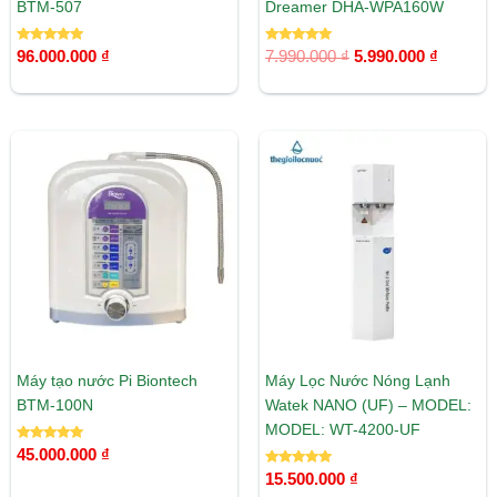
BTM-507
Dreamer DHA-WPA160W
Được xếp
Được xếp
96.000.000
₫
7.990.000
₫
5.990.000
₫
hạng
hạng
5.00
5.00
5 sao
5 sao
Máy tạo nước Pi Biontech
Máy Lọc Nước Nóng Lạnh
BTM-100N
Watek NANO (UF) – MODEL:
MODEL: WT-4200-UF
Được xếp
45.000.000
₫
hạng
5.00
Được xếp
15.500.000
₫
5 sao
hạng