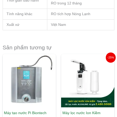
Thời gian bảo hành
RO trong 12 tháng
Tính năng khác
RO tích hợp Nóng Lạnh
Xuất xứ
Việt Nam
Sản phẩm tương tự
Giá
Giá
-25%
gốc
hiện
là:
tại
7.990.000 ₫.
là:
5.990.00
Máy tạo nước Pi Biontech
Máy lọc nước Ion Kiềm