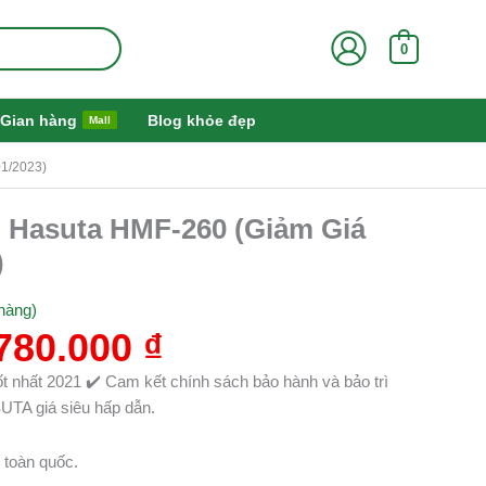
0
Gian hàng
Blog khỏe đẹp
Mall
1/2023)
á
Giá
 Hasuta HMF-260 (Giảm Giá
ốc
hiện
)
:
tại
430.000 ₫.
là:
hàng)
3.780.000 ₫.
780.000
₫
 nhất 2021 ✔️ Cam kết chính sách bảo hành và bảo trì
TA giá siêu hấp dẫn.
 toàn quốc.