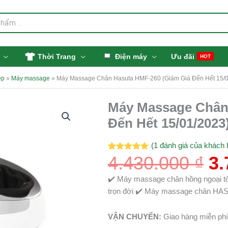
Thời Trang
Điện máy
Ưu đãi
HOT
ẹp
»
Máy massage
»
Máy Massage Chân Hasuta HMF-260 (Giảm Giá Đến Hết 15/0
Gi
Máy Massage Chân
g
Đến Hết 15/01/2023
là
4.
(
1
đánh giá của khách 
4.430.000
₫
3.
5.00
1
trên 5
dựa trên
đánh giá
✔️ Máy massage chân hồng ngoại tốt
trọn đời ✔️ Máy massage chân HASU
VẬN CHUYỂN:
Giao hàng miễn phí