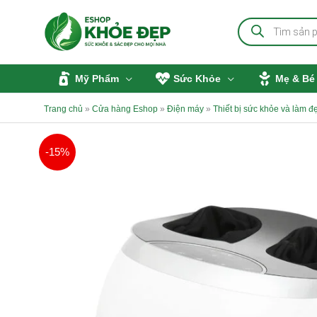
Nhảy
Tìm
tới
kiếm
sản
nội
phẩm
dung
Mỹ Phẩm
Sức Khỏe
Mẹ & Bé
Trang chủ
»
Cửa hàng Eshop
»
Điện máy
»
Thiết bị sức khỏe và làm đ
-15%