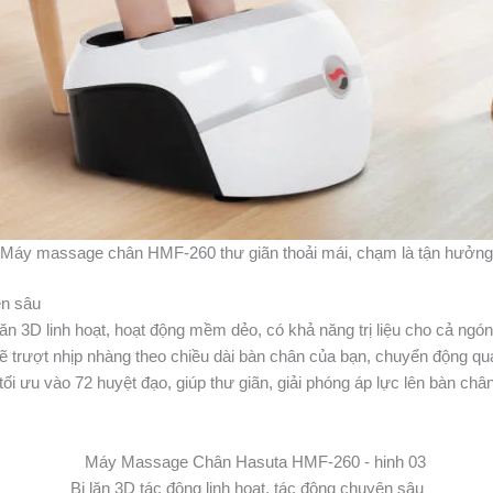
Máy massage chân HMF-260 thư giãn thoải mái, chạm là tận hưởng
ên sâu
3D linh hoạt, hoạt động mềm dẻo, có khả năng trị liệu cho cả ngón 
ẽ trượt nhịp nhàng theo chiều dài bàn chân của bạn, chuyển động quanh
tối ưu vào 72 huyệt đạo, giúp thư giãn, giải phóng áp lực lên bàn châ
Bi lăn 3D tác động linh hoạt, tác động chuyên sâu