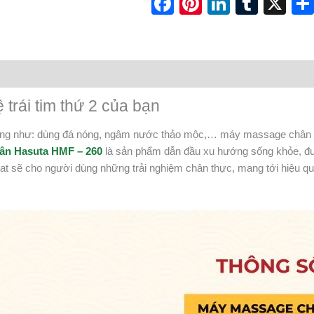
Facebook
Pinterest
LinkedI
Tumb
X
rái tim thứ 2 của bạn
g như: dùng đá nóng, ngâm nước thảo mộc,… máy massage chân Ha
ân Hasuta HMF – 260
là sản phẩm dẫn đầu xu hướng sống khỏe, đượ
eat sẽ cho người dùng những trải nghiệm chân thực, mang tới hiệu quả 