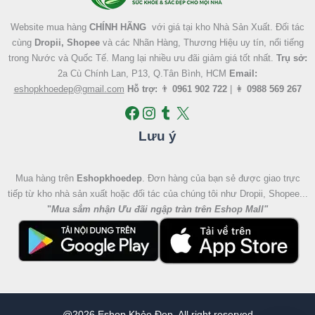
Website mua hàng
CHÍNH HÃNG
với giá tại kho Nhà Sản Xuất. Đối tác
cùng
Dropii, Shopee
và các Nhãn Hàng, Thương Hiệu uy tín, nổi tiếng
trong Nước và Quốc Tế. Mang lại nhiều ưu đãi giảm giá tốt nhất.
Trụ sở:
2a Cù Chính Lan, P13, Q.Tân Bình, HCM
Email:
eshopkhoedep@gmail.com
Hỗ trợ:
👨
0961 902 722
| 👩
0988 569 267
Lưu ý
Mua hàng trên
Eshopkhoedep
. Đơn hàng của bạn sẻ được giao trực
tiếp từ kho nhà sản xuất hoặc đối tác của chúng tôi như Dropii, Shopee...
"
Mua sắm nhận Ưu đãi ngập tràn trên Eshop Mall
"
@2026 Eshop Khỏe Đẹp, All right reserved