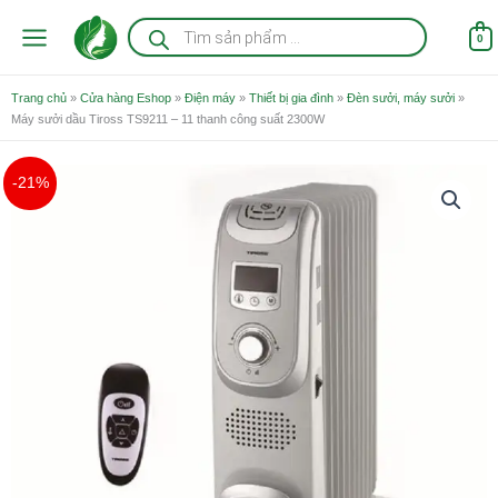
Nhảy
Tìm
kiếm
tới
0
sản
nội
phẩm
dung
Trang chủ
»
Cửa hàng Eshop
»
Điện máy
»
Thiết bị gia đình
»
Đèn sưởi, máy sưởi
»
Máy sưởi dầu Tiross TS9211 – 11 thanh công suất 2300W
Giá
Giá
-21%
gốc
hiện
là:
tại
3.850.000 ₫.
là:
3.049.000 ₫.