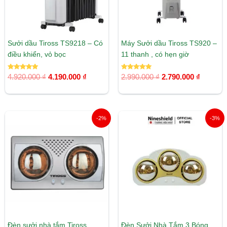
Sưởi dầu Tiross TS9218 – Có
Máy Sưởi dầu Tiross TS920 –
điều khiển, vỏ bọc
11 thanh , có hẹn giờ
Được xếp
Được xếp
4.920.000
₫
4.190.000
₫
2.990.000
₫
2.790.000
₫
hạng
hạng
5.00
5.00
5 sao
5 sao
Giá
Giá
Giá
Giá
-2%
-3%
gốc
hiện
gốc
hiện
là:
tại
là:
tại
810.000 ₫.
là:
463.000 ₫.
là:
790.000 ₫.
449.000 ₫.
Đèn sưởi nhà tắm Tiross
Đèn Sưởi Nhà Tắm 3 Bóng