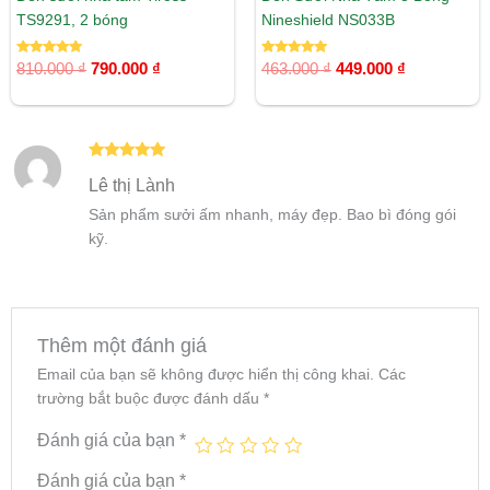
TS9291, 2 bóng
Nineshield NS033B
Được xếp
Được xếp
810.000
₫
790.000
₫
463.000
₫
449.000
₫
hạng
hạng
5.00
5.00
5 sao
5 sao
Được xếp
Lê thị Lành
hạng
5
5
sao
Sản phẩm sưởi ấm nhanh, máy đẹp. Bao bì đóng gói
kỹ.
Thêm một đánh giá
Email của bạn sẽ không được hiển thị công khai.
Các
trường bắt buộc được đánh dấu
*
Đánh giá của bạn
*
Đánh giá của bạn
*