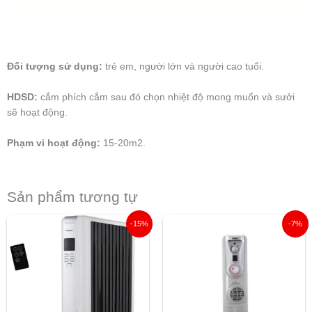
Đối tượng sử dụng:
trẻ em, người lớn và người cao tuổi.
HDSD:
cắm phích cắm sau đó chọn nhiệt độ mong muốn và sưởi
sẽ hoạt động.
Phạm vi hoạt động:
15-20m2.
Sản phẩm tương tự
Giá
Giá
Giá
Giá
-15%
-7%
gốc
hiện
gốc
hiện
là:
tại
là:
tại
4.920.000 ₫.
là:
2.990.000 ₫.
là:
4.190.000 ₫.
2.790.00