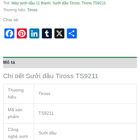
Thẻ:
Máy sưởi dầu 11 thanh
,
Sưởi dầu Tiross
,
Tiross TS9211
Thương hiệu:
Tiross
Chia sẻ:
Facebook
Pinterest
LinkedIn
Tumblr
X
Share
Mô tả
Chi tiết Sưởi dầu Tiross TS9211
Thương
Tiross
hiệu
Mã sản
TS9211
phẩm
Công
Sưởi dầu
nghệ sưởi