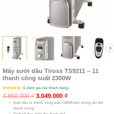
Máy sưởi dầu Tiross TS9211 – 11
thanh công suất 2300W
(
1
đánh giá của khách hàng)
5.00
1
trên 5
3.850.000
₫
3.049.000
₫
dựa trên
đánh giá
Sưởi dầu 11 thanh, công suất 2300W làm phòng ấm lên
nhanh chóng
Thiết kế đẹp, hiện đại, tranh nhã