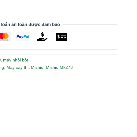
 toán an toàn được đảm bảo
, máy nhồi bột
ng
,
Máy xay thịt Mishio
,
Mishio Mk273
n
lr
Share