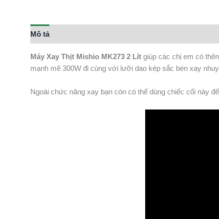
Mô tả
Máy Xay Thịt Mishio MK273 2 Lít
giúp các chị em có thê
mạnh mẽ 300W đi cùng với lưỡi dao kép sắc bén xay nhuyễn 
Ngoài chức năng xay bạn còn có thể dùng chiếc cối này để 