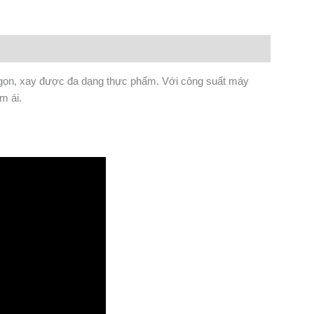
hỏ gọn, xay được đa dạng thực phẩm. Với công suất máy
m ái.