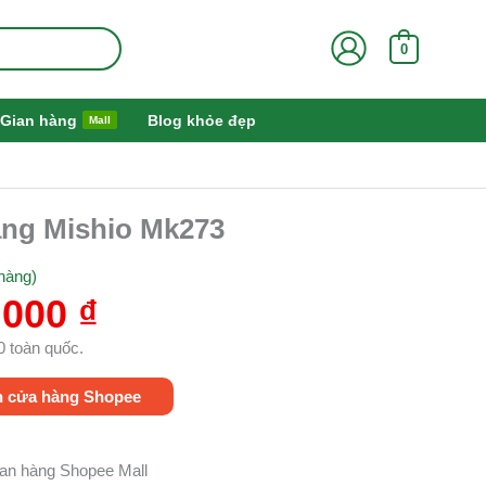
0
Gian hàng
Blog khỏe đẹp
Mall
Giá
ăng Mishio Mk273
hiện
tại
hàng)
000 ₫.
là:
.000
₫
299.000 ₫.
0 toàn quốc.
n cửa hàng Shopee
gian hàng Shopee Mall