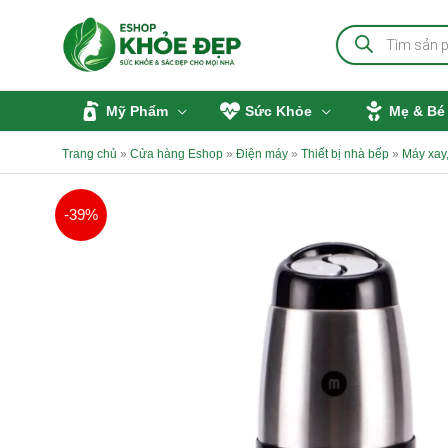
Nhảy
Tìm
tới
kiếm
sản
nội
phẩm
dung
Mỹ Phẩm
Sức Khỏe
Mẹ & Bé
Trang chủ
»
Cửa hàng Eshop
»
Điện máy
»
Thiết bị nhà bếp
»
Máy xay,
-39%