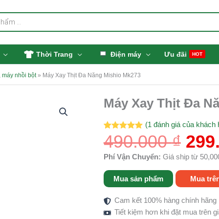
Thời Trang
Điện máy
Ưu đãi
HOT
 máy nhồi bột
»
Máy Xay Thịt Đa Năng Mishio Mk273
Giá
Máy Xay Thịt Đa N
gốc
là:
(
1
đánh giá của khách 
490.
490.000
₫
299
5.00
1
trên 5
dựa trên
đánh giá
Phí Vận Chuyển:
Giá ship từ 50,00
Mua sản phẩm
Mua trê
Cam kết 100% hàng chính hãng
Tiết kiệm hơn khi đặt mua trên 