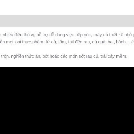
m nhiều điều thú vị, hỗ trợ dễ dàng việc bếp núc, máy có thiết kế n
mọi loại thực phẩm, từ cá, tôm, thịt đến rau, củ quả, hạt, bánh….ê
trộn, nghiền thức ăn, bột hoặc các món sốt rau củ, trái cây mềm.