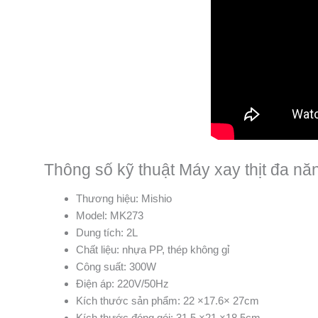
Thông số kỹ thuật Máy xay thịt đa n
Thương hiệu: Mishio
Model: MK273
Dung tích: 2L
Chất liệu: nhựa PP, thép không gỉ
Công suất: 300W
Điện áp: 220V/50Hz
Kích thước sản phẩm: 22 ×17.6× 27cm
Kích thước đóng gói: 31.5 ×21 ×18.5cm