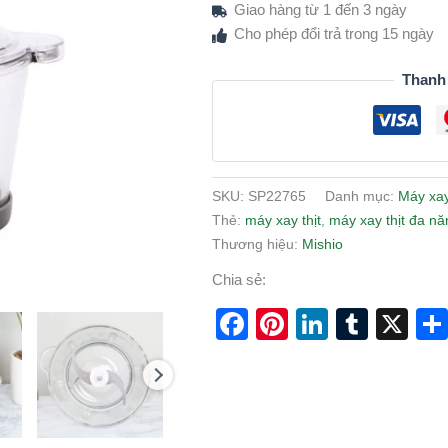
Giao hàng từ 1 đến 3 ngày
Cho phép đổi trả trong 15 ngày
Thanh
SKU:
SP22765
Danh mục:
Máy xay
Thẻ:
máy xay thịt
,
máy xay thịt đa nă
Thương hiệu:
Mishio
Chia sẻ:
Facebook
Pinterest
LinkedI
Tumb
X