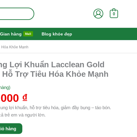
0
Gian hàng
Blog khỏe đẹp
Mall
êu Hóa Khỏe Mạnh
Giá
ng Lợi Khuẩn Lacclean Gold
hiện
– Hỗ Trợ Tiêu Hóa Khỏe Mạnh
tại
000 ₫.
là:
hàng)
480.000 ₫.
.000
₫
ng lợi khuẩn, hỗ trợ tiêu hóa, giảm đầy bụng – táo bón.
ả trẻ em và người lớn.
iỏ hàng