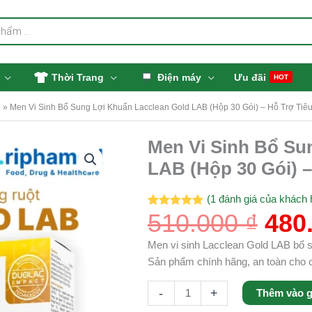
Thời Trang
Điện máy
Ưu đãi
HOT
ể
»
Men Vi Sinh Bổ Sung Lợi Khuẩn Lacclean Gold LAB (Hộp 30 Gói) – Hỗ Trợ Ti
Giá
Men Vi Sinh Bổ Su
Men
gốc
Vi
LAB (Hộp 30 Gói) 
là:
Sinh
510.
Bổ
(
1
đánh giá của khách 
Sung
510.000
₫
480
5.00
1
trên 5
dựa trên
Lợi
đánh giá
Khuẩn
Men vi sinh Lacclean Gold LAB bổ su
Lacclean
Sản phẩm chính hãng, an toàn cho c
Gold
-
+
Thêm vào g
LAB
(Hộp