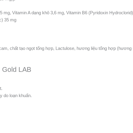
25 mg, Vitamin A dạng khô 3,6 mg, Vitamin B6 (Pyridoxin Hydroclorid)
ic) 35 mg
vị cam, chất tạo ngọt tổng hợp, Lactulose, hương liệu tổng hợp (hươ
n Gold LAB
t.
ảy do loạn khuẩn.