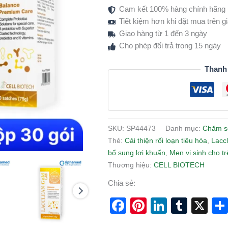
Cam kết 100% hàng chính hãng
30
Tiết kiệm hơn khi đặt mua trên 
Gói)
Giao hàng từ 1 đến 3 ngày
-
Cho phép đổi trả trong 15 ngày
Hỗ
Trợ
Thanh
Tiêu
Hóa
Khỏe
Mạnh
số
SKU:
SP44473
Danh mục:
Chăm s
lượng
Thẻ:
Cải thiện rối loạn tiêu hóa
,
Lacc
bổ sung lợi khuẩn
,
Men vi sinh cho t
Thương hiệu:
CELL BIOTECH
Chia sẻ:
Facebook
Pinterest
LinkedI
Tumb
X