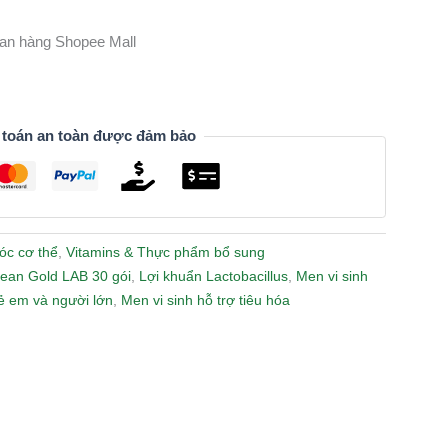
gian hàng Shopee Mall
 toán an toàn được đảm bảo
óc cơ thể
,
Vitamins & Thực phẩm bổ sung
lean Gold LAB 30 gói
,
Lợi khuẩn Lactobacillus
,
Men vi sinh
rẻ em và người lớn
,
Men vi sinh hỗ trợ tiêu hóa
n
lr
Share