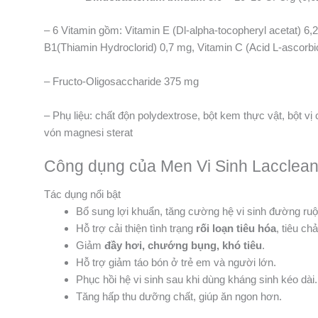
– 6 Vitamin gồm: Vitamin E (Dl-alpha-tocopheryl acetat) 6,
B1(Thiamin Hydroclorid) 0,7 mg, Vitamin C (Acid L-ascorb
– Fructo-Oligosaccharide 375 mg
– Phụ liệu: chất độn polydextrose, bột kem thực vật, bột 
vón magnesi sterat
Công dụng của Men Vi Sinh Lacclea
Tác dụng nổi bật
Bổ sung lợi khuẩn, tăng cường hệ vi sinh đường ruộ
Hỗ trợ cải thiện tình trạng
rối loạn tiêu hóa
, tiêu ch
Giảm
đầy hơi, chướng bụng, khó tiêu
.
Hỗ trợ giảm táo bón ở trẻ em và người lớn.
Phục hồi hệ vi sinh sau khi dùng kháng sinh kéo dài.
Tăng hấp thu dưỡng chất, giúp ăn ngon hơn.