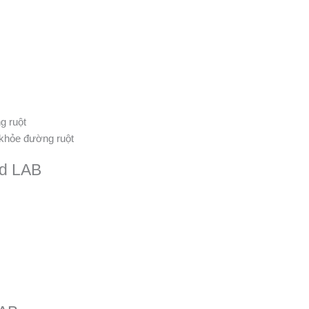
g ruột
 khỏe đường ruột
ld LAB