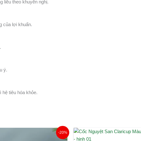
 liều theo khuyến nghị.
g của lợi khuẩn.
.
u ý.
 hệ tiêu hóa khỏe.
Giá
Giá
Giá
Giá
-20%
gốc
hiện
gốc
hiện