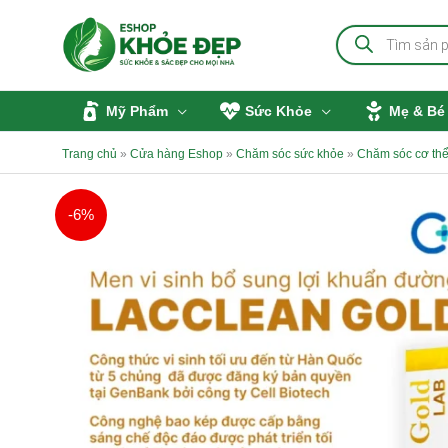
Nhảy
Tìm
tới
kiếm
sản
nội
phẩm
dung
Mỹ Phẩm
Sức Khỏe
Mẹ & Bé
Trang chủ
»
Cửa hàng Eshop
»
Chăm sóc sức khỏe
»
Chăm sóc cơ th
-6%