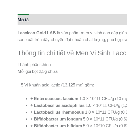
Mô tả
Thông tin bổ sung
Lacclean Gold LAB
là sản phẩm men vi sinh cao cấp giúp b
sản xuất trên dây chuyền đạt chuẩn chất lượng, phù hợp sử
Thông tin chi tiết về Men Vi Sinh Lac
Thành phần chính
Mỗi gói bột 2,5g chứa
– 5 Vi khuẩn acid lactic (13,125 mg) gồm:
+
Enterococcus faecium
1.0 × 10^11 CFU/g (10 mg
+
Lactobacillus acidophilus
1.0 × 10^11 CFU/g (1,
+
Lactobacillus rhamnosus
1.0 × 10^11 CFU/g (0,
+
Bifidobacterium longum
5.0 × 10^11 CFU/g (0,6
+
Bifidobacterium bifidum
5.0 × 10^10 CFU/g (0,6