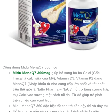
Công dụng Midu MenaQ7 360mcg
Midu MenaQ7 360mcg
giúp bổ sung bộ ba Calci (Gốc
Trucal là calci sữa của Mỹ), Vitamin D3, Vitamin K2 dạng
MenaQ7 (Nhập khẩu từ nhà cung cấp lớn nhất và tốt nhất
trên thế giới là Natto Pharma – NaUy) hỗ trợ tăng cường hấp
thụ Calci vào xương một cách tối đa. Từ đó giúp trẻ phát
triển chiều cao vượt trội.
Midu MenaQ7 360 đặc biệt tốt cho trẻ tiền dậy thì và dậy thì.
Hỗ trợ canxi gắn vào xương cho các bệnh nhân bị gãy