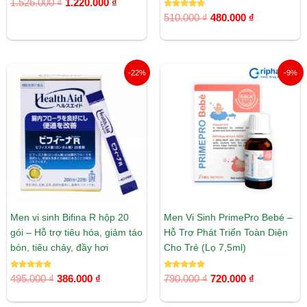
1.526.000
₫
1.220.000
₫
hạng
5.00
Được xếp
510.000
₫
480.000
₫
5 sao
hạng
5.00
5 sao
Giá
Giá
Giá
Giá
-22%
-9%
gốc
hiện
gốc
hiện
là:
tại
là:
tại
495.000 ₫.
là:
790.000 ₫.
là:
386.000 ₫.
720.000 ₫.
Men vi sinh Bifina R hộp 20
Men Vi Sinh PrimePro Bebé –
gói – Hỗ trợ tiêu hóa, giảm táo
Hỗ Trợ Phát Triển Toàn Diện
bón, tiêu chảy, đầy hơi
Cho Trẻ (Lọ 7,5ml)
Được xếp
Được xếp
495.000
₫
386.000
₫
790.000
₫
720.000
₫
hạng
hạng
5.00
5.00
5 sao
5 sao