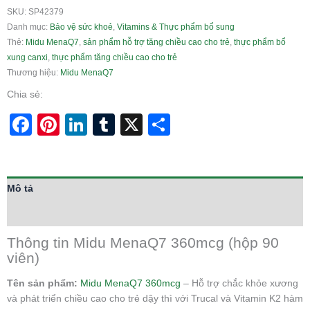
SKU:
SP42379
Danh mục:
Bảo vệ sức khoẻ
,
Vitamins & Thực phẩm bổ sung
Thẻ:
Midu MenaQ7
,
sản phẩm hỗ trợ tăng chiều cao cho trẻ
,
thực phẩm bổ
xung canxi
,
thực phẩm tăng chiều cao cho trẻ
Thương hiệu:
Midu MenaQ7
Chia sẻ:
Facebook
Pinterest
LinkedIn
Tumblr
X
Share
Mô tả
Thông tin bổ sung
Thông tin Midu MenaQ7 360mcg (hộp 90
viên)
Tên sản phẩm:
Midu MenaQ7 360mcg
– Hỗ trợ chắc khỏe xương
và phát triển chiều cao cho trẻ dậy thì với Trucal và Vitamin K2 hàm