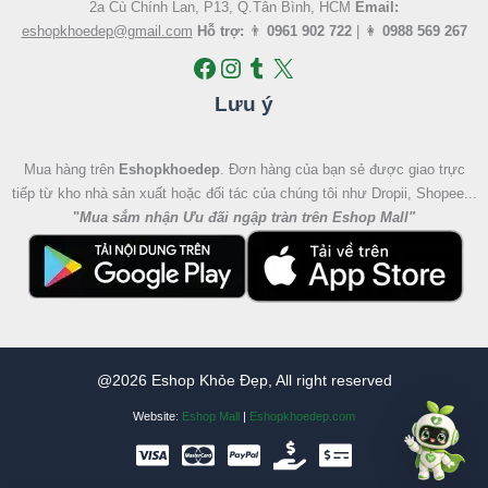
2a Cù Chính Lan, P13, Q.Tân Bình, HCM
Email:
eshopkhoedep@gmail.com
Hỗ trợ:
👨
0961 902 722
| 👩
0988 569 267
Lưu ý
Mua hàng trên
Eshopkhoedep
. Đơn hàng của bạn sẻ được giao trực
tiếp từ kho nhà sản xuất hoặc đối tác của chúng tôi như Dropii, Shopee...
"
Mua sắm nhận Ưu đãi ngập tràn trên Eshop Mall
"
@2026 Eshop Khỏe Đẹp, All right reserved
Website:
Eshop Mall
|
Eshopkhoedep.com