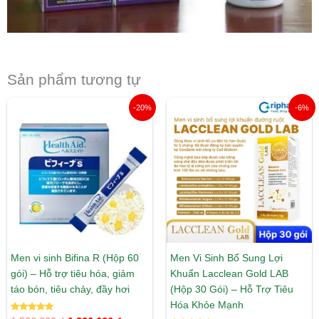
Sản phẩm tương tự
Giá
Giá
Giá
Giá
-20%
-6%
gốc
hiện
gốc
hiện
là:
tại
là:
tại
1.526.000 ₫.
là:
510.000 ₫.
là:
1.220.000 ₫.
480.000 ₫.
Men vi sinh Bifina R (Hộp 60
Men Vi Sinh Bổ Sung Lợi
gói) – Hỗ trợ tiêu hóa, giảm
Khuẩn Lacclean Gold LAB
táo bón, tiêu chảy, đầy hơi
(Hộp 30 Gói) – Hỗ Trợ Tiêu
Hóa Khỏe Mạnh
Được xếp