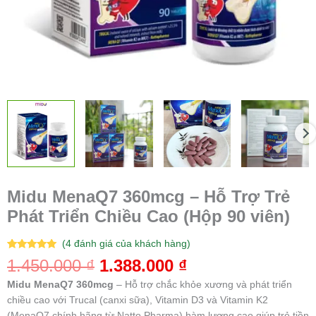
số
lượng
Midu MenaQ7 360mcg – Hỗ Trợ Trẻ
Phát Triển Chiều Cao (Hộp 90 viên)
(
4
đánh giá của khách hàng)
5.00
4
trên 5
1.450.000
₫
1.388.000
₫
dựa trên
đánh giá
Midu MenaQ7 360mcg
– Hỗ trợ chắc khỏe xương và phát triển
chiều cao với Trucal (canxi sữa), Vitamin D3 và Vitamin K2
(MenaQ7 chính hãng từ Natto Pharma) hàm lượng cao giúp trẻ tiền