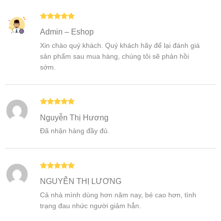
Được xếp
Admin – Eshop
hạng
5
5
sao
Xin chào quý khách. Quý khách hãy để lại đánh giá
sản phẩm sau mua hàng, chúng tôi sẽ phản hồi
sớm.
Được xếp
Nguyễn Thị Hương
hạng
5
5
sao
Đã nhận hàng đầy đủ.
Được xếp
NGUYỄN THỊ LƯƠNG
hạng
5
5
sao
Cả nhà mình dùng hơn năm nay, bé cao hơn, tình
trạng đau nhức người giảm hẳn.