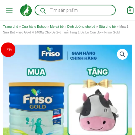
Nhảy
Tìm
kiếm
tới
0
sản
nội
phẩm
dung
Trang chủ
»
Cửa hàng Eshop
»
Mẹ và bé
»
Dinh dưỡng cho bé
»
Sữa cho bé
»
Mua 1
Sữa Bột Friso Gold 4 1400g Cho Bé 2-6 Tuổi Tặng 1 Ba Lô Con Bò – Friso Gold
Giá
Giá
-7%
gốc
hiện
là:
tại
735.000 ₫.
là:
680.000 ₫.