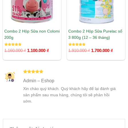
Combo 2 Hộp Sữa non Colomi
Combo 2 Hộp Sữa Purelac số
200g
3 800g (12 – 36 tháng)
Được xếp
Được xếp
1.160.000
₫
1.100.000
₫
1.910.000
₫
1.700.000
₫
hạng
hạng
5.00
5.00
5 sao
5 sao
Được xếp
Admin – Eshop
hạng
5
5
sao
Xin chào quý khách. Quý khách hãy để lại đánh giá
sản phẩm sau mua hàng, chúng tôi sẽ phản hồi
sớm.