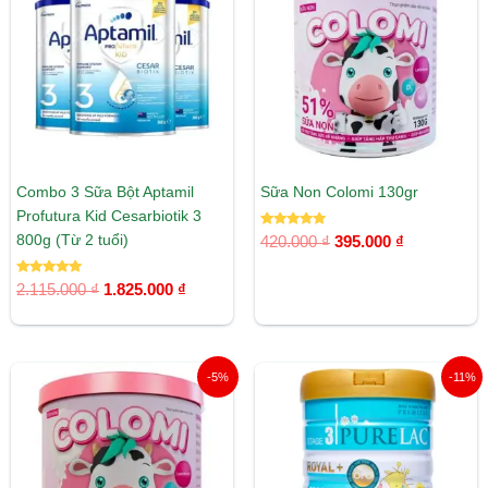
2.115.000 ₫.
là:
420.000 ₫.
là:
1.825.000 ₫.
395.000 ₫.
Combo 3 Sữa Bột Aptamil
Sữa Non Colomi 130gr
Profutura Kid Cesarbiotik 3
Được xếp
800g (Từ 2 tuổi)
420.000
₫
395.000
₫
hạng
5.00
5 sao
Được xếp
2.115.000
₫
1.825.000
₫
hạng
5.00
5 sao
Giá
Giá
Giá
Giá
-5%
-11%
gốc
hiện
gốc
hiện
là:
tại
là:
tại
1.160.000 ₫.
là:
1.910.000 ₫.
là:
1.100.000 ₫.
1.700.00