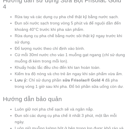
Hướng dẫn sử dụng Sữa Bột Frisolac Gold
4
Rửa tay và các dụng cụ pha chế thật kỹ bằng nước sạch.
Đun sôi nước sạch trong vòng 5 phút và để nguội dần đến
khoảng 40°C trước khi pha sản phẩm.
Rửa dụng cụ pha chế bằng nước sôi thật kỹ ngay trước khi
sử dụng.
Đổ lượng nước theo chỉ định vào bình.
Cứ mỗi 30ml nước cho vào 1 muỗng gạt ngang (chỉ sử dụng
muỗng đi kèm trong mỗi lon).
Khuấy hoặc lắc đều cho đến khi tan hoàn toàn.
Kiểm tra độ nóng và cho trẻ ăn ngay khi sản phẩm vừa ấm.
Lưu ý:
Chỉ sử dụng phần
sữa Frisolac® Gold 4
đã pha
trong vòng 1 giờ sau khi pha. Đổ bỏ phần sữa uống còn dư.
Hướng dẫn bảo quản
Luôn giữ nơi pha chế sạch sẽ và ngăn nắp.
Đun sôi các dụng cụ pha chế ít nhất 3 phút, một lần mỗi
ngày.
Luôn giữ muỗng lường bột ở bên trong lon được khô ráo và