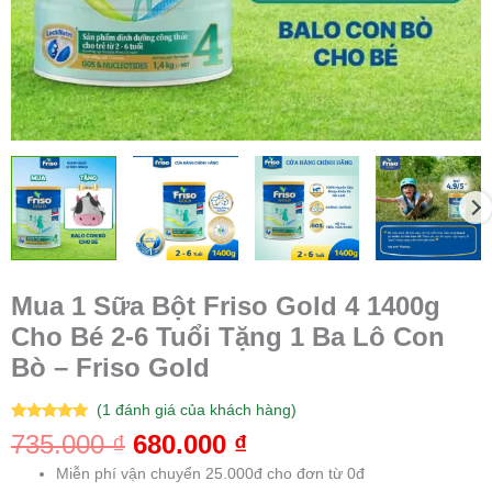
Mua 1 Sữa Bột Friso Gold 4 1400g
Cho Bé 2-6 Tuổi Tặng 1 Ba Lô Con
Bò – Friso Gold
(
1
đánh giá của khách hàng)
5.00
1
trên 5
735.000
₫
680.000
₫
dựa trên
đánh giá
Miễn phí vận chuyển 25.000đ cho đơn từ 0đ