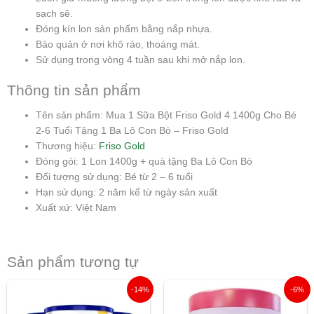
sạch sẽ.
Đóng kín lon sản phẩm bằng nắp nhựa.
Bảo quản ở nơi khô ráo, thoáng mát.
Sử dụng trong vòng 4 tuần sau khi mở nắp lon.
Thông tin sản phẩm
Tên sản phẩm: Mua 1 Sữa Bột Friso Gold 4 1400g Cho Bé
2-6 Tuổi Tặng 1 Ba Lô Con Bò – Friso Gold
Thương hiệu:
Friso Gold
Đóng gói: 1 Lon 1400g + quà tặng Ba Lô Con Bò
Đối tượng sử dụng: Bé từ 2 – 6 tuổi
Hạn sử dụng: 2 năm kể từ ngày sản xuất
Xuất xứ: Việt Nam
Sản phẩm tương tự
Giá
Giá
Giá
Giá
-14%
-6%
gốc
hiện
gốc
hiện
là:
tại
là:
tại