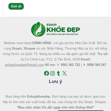
Facebook
Instagram
Tumblr
X
Website mua hàng
CHÍNH HÃNG
với giá tại kho Nhà Sản Xuất. Đối tác
cùng
Dropii, Shopee
và các Nhãn Hàng, Thương Hiệu uy tín, nổi tiếng
trong Nước và Quốc Tế. Mang lại nhiều ưu đãi giảm giá tốt nhất.
Trụ sở:
2a Cù Chính Lan, P13, Q.Tân Bình, HCM
Email:
eshopkhoedep@gmail.com
Hỗ trợ:
👨
0961 902 722
| 👩
0988 569 267
Lưu ý
Mua hàng trên
Eshopkhoedep
. Đơn hàng của bạn sẻ được giao trực
tiếp từ kho nhà sản xuất hoặc đối tác của chúng tôi như Dropii, Shopee...
"
Mua sắm nhận Ưu đãi ngập tràn trên Eshop Mall
"