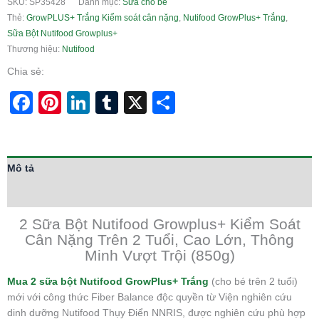
SKU:
SP35428
Danh mục:
Sữa cho bé
Thẻ:
GrowPLUS+ Trắng Kiểm soát cân nặng
,
Nutifood GrowPlus+ Trắng
,
Sữa Bột Nutifood Growplus+
Thương hiệu:
Nutifood
Chia sẻ:
Facebook
Pinterest
LinkedIn
Tumblr
X
Share
Mô tả
Thông tin bổ sung
2 Sữa Bột Nutifood Growplus+ Kiểm Soát
Cân Nặng Trên 2 Tuổi, Cao Lớn, Thông
Minh Vượt Trội (850g)
Mua 2 sữa bột Nutifood GrowPlus+ Trắng
(cho bé trên 2 tuổi)
mới với công thức Fiber Balance độc quyền từ Viện nghiên cứu
dinh dưỡng Nutifood Thụy Điển NNRIS, được nghiên cứu phù hợp