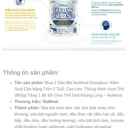
Thông tin sản phẩm:
Tên sản phẩm:
Mua 2 Sữa Bột Nutifood Growplus+ Kiểm
Soát Cân Nặng Trên 2 Tuổi, Cao Lớn, Thông Minh Vượt Trội
(850g) Tặng 1 Bộ Đồ Chơi Thế Giới Khủng Long – Nutifood
Thương hiệu:
Nutifood
Thành phần:
Sữa bột tách béo, bột sữa (bột whey khử
khoáng, sữa bột nguyên kem, dầu thực vật (dầu hạt cải, dầu
bắp, dầu dừa, dầu hướng dương), sữa bột tách béo, lactose,
chất khoáng (calci carbonat, calci hydrogen phosphat,