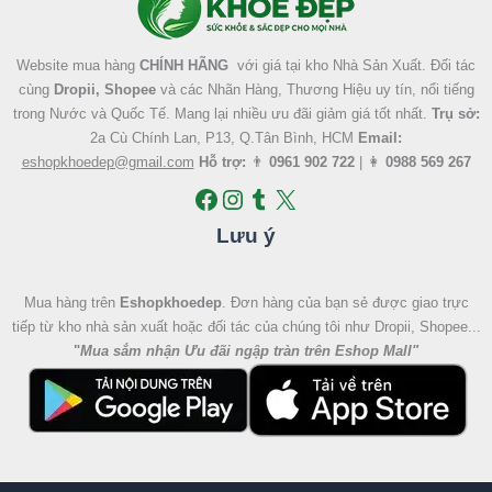
Website mua hàng
CHÍNH HÃNG
với giá tại kho Nhà Sản Xuất. Đối tác
cùng
Dropii, Shopee
và các Nhãn Hàng, Thương Hiệu uy tín, nổi tiếng
trong Nước và Quốc Tế. Mang lại nhiều ưu đãi giảm giá tốt nhất.
Trụ sở:
2a Cù Chính Lan, P13, Q.Tân Bình, HCM
Email:
eshopkhoedep@gmail.com
Hỗ trợ:
👨
0961 902 722
| 👩
0988 569 267
Lưu ý
Mua hàng trên
Eshopkhoedep
. Đơn hàng của bạn sẻ được giao trực
tiếp từ kho nhà sản xuất hoặc đối tác của chúng tôi như Dropii, Shopee...
"
Mua sắm nhận Ưu đãi ngập tràn trên Eshop Mall
"