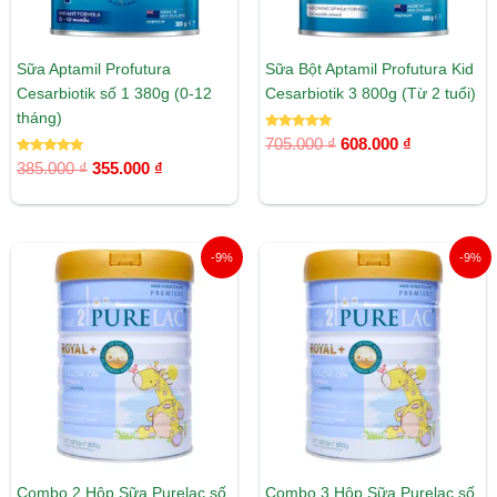
Sữa Aptamil Profutura
Sữa Bột Aptamil Profutura Kid
Cesarbiotik số 1 380g (0-12
Cesarbiotik 3 800g (Từ 2 tuổi)
tháng)
Được xếp
705.000
₫
608.000
₫
hạng
Được xếp
5.00
385.000
₫
355.000
₫
hạng
5 sao
5.00
5 sao
Giá
Giá
Giá
Giá
-9%
-9%
gốc
hiện
gốc
hiện
là:
tại
là:
tại
1.870.000 ₫.
là:
2.805.000 ₫.
là:
1.700.000 ₫.
2.550.00
Combo 2 Hộp Sữa Purelac số
Combo 3 Hộp Sữa Purelac số