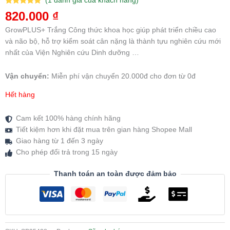
(
1
đánh giá của khách hàng)
5.00
1
trên 5
820.000
₫
dựa trên
đánh giá
GrowPLUS+ Trắng Công thức khoa học giúp phát triển chiều cao
và não bộ, hỗ trợ kiểm soát cân nặng là thành tựu nghiên cứu mới
nhất của Viện Nghiên cứu Dinh dưỡng …
Vận chuyển:
Miễn phí vận chuyển 20.000đ cho đơn từ 0đ
Hết hàng
Cam kết 100% hàng chính hãng
Tiết kiệm hơn khi đặt mua trên gian hàng Shopee Mall
Giao hàng từ 1 đến 3 ngày
Cho phép đổi trả trong 15 ngày
Thanh toán an toàn được đảm bảo