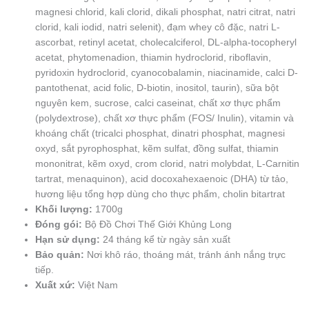
magnesi chlorid, kali clorid, dikali phosphat, natri citrat, natri
clorid, kali iodid, natri selenit), đạm whey cô đặc, natri L-
ascorbat, retinyl acetat, cholecalciferol, DL-alpha-tocopheryl
acetat, phytomenadion, thiamin hydroclorid, riboflavin,
pyridoxin hydroclorid, cyanocobalamin, niacinamide, calci D-
pantothenat, acid folic, D-biotin, inositol, taurin), sữa bột
nguyên kem, sucrose, calci caseinat, chất xơ thực phẩm
(polydextrose), chất xơ thực phẩm (FOS/ Inulin), vitamin và
khoáng chất (tricalci phosphat, dinatri phosphat, magnesi
oxyd, sắt pyrophosphat, kẽm sulfat, đồng sulfat, thiamin
mononitrat, kẽm oxyd, crom clorid, natri molybdat, L-Carnitin
tartrat, menaquinon), acid docoxahexaenoic (DHA) từ tảo,
hương liệu tổng hợp dùng cho thực phẩm, cholin bitartrat
Khối lượng:
1700g
Đóng gói:
Bộ Đồ Chơi Thế Giới Khủng Long
Hạn sử dụng:
24 tháng kể từ ngày sản xuất
Bảo quản:
Nơi khô ráo, thoáng mát, tránh ánh nắng trực
tiếp.
Xuất xứ:
Việt Nam