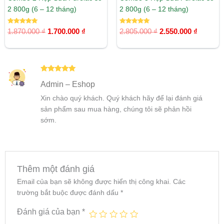
2 800g (6 – 12 tháng)
2 800g (6 – 12 tháng)
Được xếp
Được xếp
1.870.000
₫
1.700.000
₫
2.805.000
₫
2.550.000
₫
hạng
hạng
5.00
5.00
5 sao
5 sao
Được xếp
Admin – Eshop
hạng
5
5
sao
Xin chào quý khách. Quý khách hãy để lại đánh giá
sản phẩm sau mua hàng, chúng tôi sẽ phản hồi
sớm.
Thêm một đánh giá
Email của bạn sẽ không được hiển thị công khai.
Các
trường bắt buộc được đánh dấu
*
Đánh giá của bạn
*