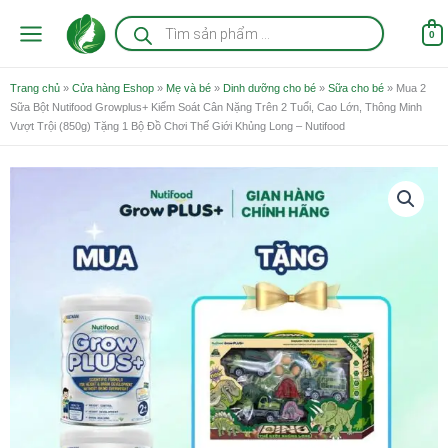
Nhảy
Tìm
kiếm
tới
0
sản
nội
phẩm
dung
Trang chủ
»
Cửa hàng Eshop
»
Mẹ và bé
»
Dinh dưỡng cho bé
»
Sữa cho bé
»
Mua 2
Sữa Bột Nutifood Growplus+ Kiểm Soát Cân Nặng Trên 2 Tuổi, Cao Lớn, Thông Minh
Vượt Trội (850g) Tặng 1 Bộ Đồ Chơi Thế Giới Khủng Long – Nutifood