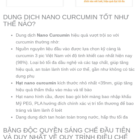
DUNG DỊCH NANO CURCUMIN TỐT NHƯ
THẾ NÀO?
Dung dịch
Nano Curcumin
hiệu quả vượt trội so với
curcumin thường nhờ:
Nguồn nguyên liệu đầu vào được lựa chọn kỹ càng là
curcumin 3 pic Việt Nam với độ tinh khiết cao nhất hiện nay
(98%). Loại bỏ tối đa dầu nghệ và các tạp chất, giúp tăng
hiệu quả, an toàn lành tính với cơ thể, gần như không có tác
dụng phụ
Hạt nano curcumin
kích thước nhỏ nhất <39nm, giúp tăng
hiệu quả thẩm thấu vào máu và tế bào
Hạt nano hình cầu, được bao gói bởi màng bao nhập khẩu
Mỹ PEG, PLA hướng đích chính xác vị trí tổn thương để bao
tráng và làm lành ổ loét
Dạng dung dịch tan hoàn toàn trong nước, hấp thu tối đa
BẰNG ĐỘC QUYỀN SÁNG CHẾ ĐẦU TIÊN
VÀ DUY NHẤT VỀ QUY TRÌNH ĐIỀU CHẾ