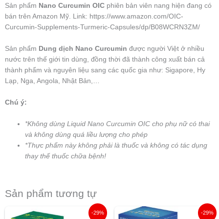
Sản phẩm
Nano Curcumin OIC
phiên bản viên nang hiện đang có
bán trên Amazon Mỹ. Link: https://www.amazon.com/OIC-
Curcumin-Supplements-Turmeric-Capsules/dp/B08WCRN3ZM/
Sản phẩm
Dung dịch Nano Curcumin
được người Việt ở nhiều
nước trên thế giới tin dùng, đồng thời đã thành công xuất bán cả
thành phẩm và nguyên liệu sang các quốc gia như: Sigapore, Hy
Lạp, Nga, Angola, Nhật Bản,…
Chú ý:
*Không dùng Liquid Nano Curcumin OIC cho phụ nữ có thai
và không dùng quá liều lượng cho phép
*Thực phẩm này không phải là thuốc và không có tác dụng
thay thế thuốc chữa bệnh!
Sản phẩm tương tự
Giá
Giá
Giá
Giá
-29%
-29%
gốc
hiện
gốc
hiện