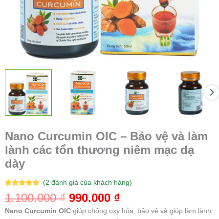
Nano Curcumin OIC – Bảo vệ và làm
lành các tổn thương niêm mạc dạ
dày
(
2
đánh giá của khách hàng)
5.00
2
trên 5
1.100.000
₫
990.000
₫
dựa trên
đánh giá
Nano Curcumin OIC
giúp chống oxy hóa, bảo vệ và giúp làm lành