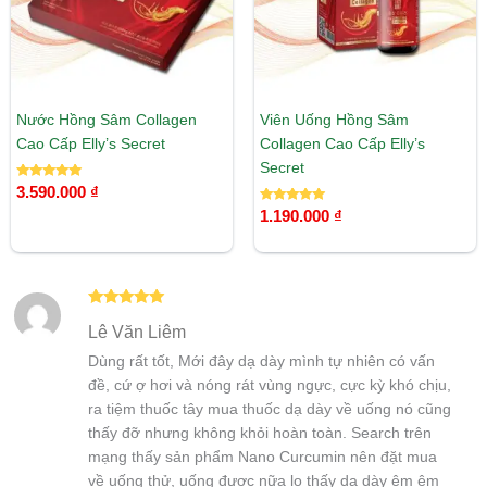
Nước Hồng Sâm Collagen
Viên Uống Hồng Sâm
Cao Cấp Elly’s Secret
Collagen Cao Cấp Elly’s
Secret
Được xếp
3.590.000
₫
hạng
5.00
Được xếp
1.190.000
₫
5 sao
hạng
5.00
5 sao
Được xếp
Lê Văn Liêm
hạng
5
5
sao
Dùng rất tốt, Mới đây dạ dày mình tự nhiên có vấn
đề, cứ ợ hơi và nóng rát vùng ngực, cực kỳ khó chịu,
ra tiệm thuốc tây mua thuốc dạ dày về uống nó cũng
thấy đỡ nhưng không khỏi hoàn toàn. Search trên
mạng thấy sản phẩm Nano Curcumin nên đặt mua
về uống thử, uống được nữa lọ thấy dạ dày êm êm