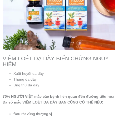
VIÊM LOÉT DẠ DÀY BIẾN CHỨNG NGUY
HIỂM
Xuất huyết dạ dày
Thủng dạ dày
Ung thư dạ dày
70% NGƯỜI VIỆT mắc các bệnh liên quan đến đường tiêu hóa
Đa số mắc VIÊM LOÉT DẠ DÀY BẠN CŨNG CÓ THỂ NẾU:
Đau rát vùng thượng vị