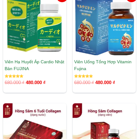
là:
tại
là:
tại
680.000 ₫.
là:
680.000 ₫.
là:
480.000 ₫.
480.000 ₫.
Viên Hạ Huyết Áp Cardio Nhật
Viên Uống Tổng Hợp Vitamin
Bản FUJINA
Fujina
Được xếp
Được xếp
680.000
₫
480.000
₫
680.000
₫
480.000
₫
hạng
hạng
5.00
5.00
5 sao
5 sao