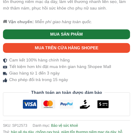
tổn thương niêm mạc dạ dày, làm vết thương nhanh liền sẹo, làm
mờ thâm nám, phục hồi sức khỏe cho phụ nữ sau sinh.
🚚 Vận chuyển:
Miễn phí giao hàng toàn quốc.
MUA SẢN PHẨM
MUA TRÊN CỬA HÀNG SHOPEE
Cam kết 100% hàng chính hãng
Tiết kiệm hơn khi đặt mua trên gian hàng Shopee Mall
Giao hàng từ 1 đến 3 ngày
Cho phép đổi trả trong 15 ngày
Thanh toán an toàn được đảm bảo
SKU:
SP12573
Danh mục:
Bảo vệ sức khoẻ
Thẻ:
bảo vệ dạ dày
,
chống oxy hoá
,
giảm tổn thương niêm mạc dạ dày
,
hỗ