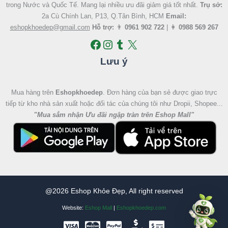
trong Nước và Quốc Tế. Mang lại nhiều ưu đãi giảm giá tốt nhất.
Trụ sở:
2a Cù Chính Lan, P13, Q.Tân Bình, HCM
Email:
eshopkhoedep@gmail.com
Hỗ trợ:
👨
0961 902 722
| 👩
0988 569 267
Lưu ý
Mua hàng trên
Eshopkhoedep
. Đơn hàng của bạn sẻ được giao trực
tiếp từ kho nhà sản xuất hoặc đối tác của chúng tôi như Dropii, Shopee...
"
Mua sắm nhận Ưu đãi ngập tràn trên Eshop Mall
"
@2026 Eshop Khỏe Đẹp, All right reserved
Website:
Eshop Mall
|
Eshopkhoedep.com