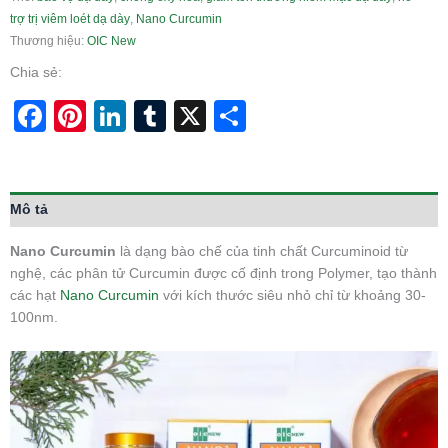
trợ trị viêm loét dạ dày
,
Nano Curcumin
Thương hiệu:
OIC New
Chia sẻ:
Facebook
Pinterest
LinkedIn
Tumblr
X
Share
Mô tả
Nano Curcumin
là dạng bào chế của tinh chất Curcuminoid từ
nghệ, các phân tử Curcumin được cố định trong Polymer, tạo thành
các hạt
Nano Curcumin
với kích thước siêu nhỏ chỉ từ khoảng 30-
100nm.