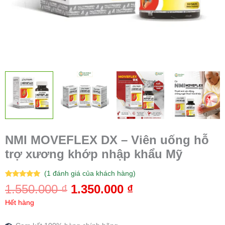
NMI MOVEFLEX DX – Viên uống hỗ
trợ xương khớp nhập khẩu Mỹ
(
1
đánh giá của khách hàng)
5.00
1
trên 5
1.550.000
₫
1.350.000
₫
dựa trên
đánh giá
Hết hàng