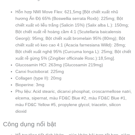
Hỗn hợp NMI Move Flex: 621,5mg [Bột chiết xuất nhũ
hương Ấn Độ 65% (Boswellia serrata Roxb): 225mg; Bột
chiết xuất vỏ liễu trắng (Salicin 15%) (Salix alba L.): 150mg;
Bột chiết xuất rễ hoàng cầm 4:1 (Scutellaria baicalensis
Georgi): 95mg; Bột chiết xuất bromelain 95% (80mg); Bột
chiết xuất vỏ keo cao 4:1 (Acacia farnesiana Willd): 28mg;
Bột chiết xuất nghệ 95% (Curcuma longa L): 25mg; Bột chiết
xuất rễ gừng 5% (Zingiber officinale Rosc.):18,5mg].
Glucosamin HCl: 263mg (Glucosamin 219mg)
Canxi fructoborat: 225mg
Collagen (type II): 20mg
Bioperine: 3mg
Phụ liệu: Acid stearic, dicanxi phosphat, croscarmellose natri,
elcema, sipernat, màu FD&C Blue #2, màu FD&C Blue #1,
màu FD&C Yellow #5, propylene glycol, triacetin, silicon
dioxid
Công dụng nổi bật