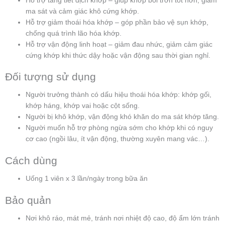
Hỗ trợ tăng tiết dịch khớp – giúp khớp bôi trơn tốt hơn, giảm
ma sát và cảm giác khô cứng khớp.
Hỗ trợ giảm thoái hóa khớp – góp phần bảo vệ sụn khớp,
chống quá trình lão hóa khớp.
Hỗ trợ vận động linh hoạt – giảm đau nhức, giảm cảm giác
cứng khớp khi thức dậy hoặc vận động sau thời gian nghỉ.
Đối tượng sử dụng
Người trưởng thành có dấu hiệu thoái hóa khớp: khớp gối,
khớp háng, khớp vai hoặc cột sống.
Người bị khô khớp, vận động khó khăn do ma sát khớp tăng.
Người muốn hỗ trợ phòng ngừa sớm cho khớp khi có nguy
cơ cao (ngồi lâu, ít vận động, thường xuyên mang vác…).
Cách dùng
Uống 1 viên x 3 lần/ngày trong bữa ăn
Bảo quản
Nơi khô ráo, mát mẻ, tránh nơi nhiệt độ cao, độ ẩm lớn tránh