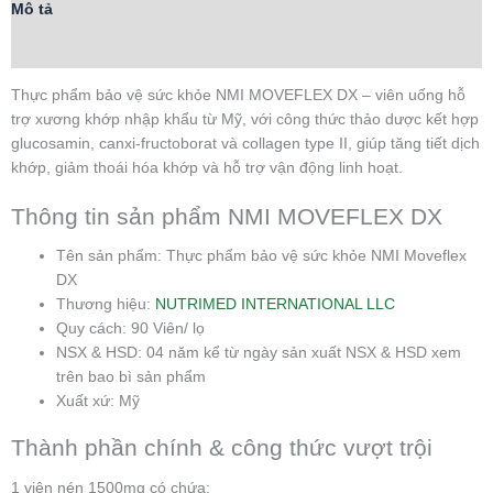
Mô tả
Thông tin bổ sung
Thực phẩm bảo vệ sức khỏe NMI MOVEFLEX DX – viên uống hỗ
trợ xương khớp nhập khẩu từ Mỹ, với công thức thảo dược kết hợp
glucosamin, canxi-fructoborat và collagen type II, giúp tăng tiết dịch
khớp, giảm thoái hóa khớp và hỗ trợ vận động linh hoạt.
Thông tin sản phẩm NMI MOVEFLEX DX
Tên sản phẩm: Thực phẩm bảo vệ sức khỏe NMI Moveflex
DX
Thương hiệu:
NUTRIMED INTERNATIONAL LLC
Quy cách: 90 Viên/ lọ
NSX & HSD: 04 năm kể từ ngày sản xuất NSX & HSD xem
trên bao bì sản phẩm
Xuất xứ: Mỹ
Thành phần chính & công thức vượt trội
1 viên nén 1500mg có chứa: