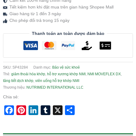
Cam kết 100% hàng chính hãng
Tiết kiệm hơn khi đặt mua trên gian hàng Shopee Mall
Giao hàng từ 1 đến 3 ngày
Cho phép đổi trả trong 15 ngày
Thanh toán an toàn được đảm bảo
SKU:
SP43284
Danh mục:
Bảo vệ sức khoẻ
Thẻ:
giảm thoái hóa khớp
,
hỗ trợ xương khớp NMI
,
NMI MOVEFLEX DX
,
tăng tiết dịch khớp
,
viên uống hỗ trợ khớp NMI
Thương hiệu:
NUTRIMED INTERNATIONAL LLC
Chia sẻ:
Facebook
Pinterest
LinkedIn
Tumblr
X
Share