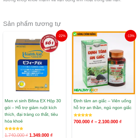
Sản phẩm tương tự
Giá
Giá
Khoản
-22%
-13%
gốc
hiện
giá:
là:
tại
từ
1.740.000 ₫.
là:
700.000
1.349.000 ₫.
đến
2.100.0
Men vi sinh Bifina EX Hộp 30
Định tâm an giấc – Viên uống
gói – Hỗ trợ giảm ruột kích
hỗ trợ an thần, ngủ ngon giấc
thích, đại tràng co thắt, tiêu
Được xếp
hóa khoẻ
700.000
₫
–
2.100.000
₫
hạng
5.00
5 sao
Được xếp
1.740.000
₫
1.349.000
₫
hạng