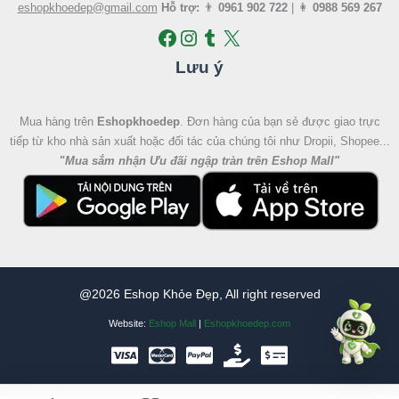
eshopkhoedep@gmail.com
Hỗ trợ:
👨
0961 902 722
| 👩
0988 569 267
Lưu ý
Mua hàng trên
Eshopkhoedep
. Đơn hàng của bạn sẻ được giao trực
tiếp từ kho nhà sản xuất hoặc đối tác của chúng tôi như Dropii, Shopee...
"
Mua sắm nhận Ưu đãi ngập tràn trên Eshop Mall
"
@2026 Eshop Khỏe Đẹp, All right reserved
Website:
Eshop Mall
|
Eshopkhoedep.com