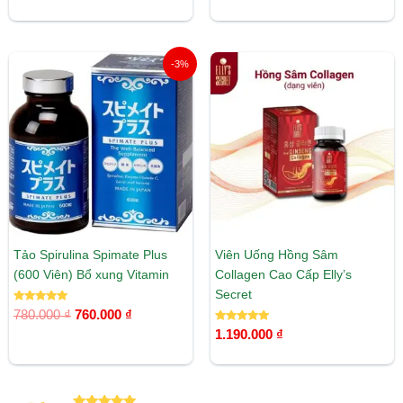
5.00
5 sao
Giá
Giá
-3%
gốc
hiện
là:
tại
780.000 ₫.
là:
760.000 ₫.
Tảo Spirulina Spimate Plus
Viên Uống Hồng Sâm
(600 Viên) Bổ xung Vitamin
Collagen Cao Cấp Elly’s
Secret
Được xếp
780.000
₫
760.000
₫
hạng
5.00
Được xếp
1.190.000
₫
5 sao
hạng
5.00
5 sao