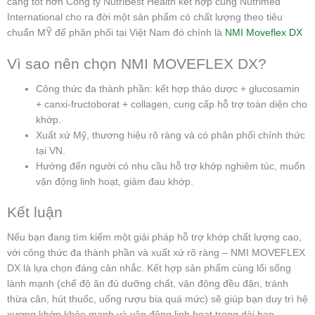
càng tốt hơn Công ty NutriBest Health kết hợp cùng Nutrimed
International cho ra đời một sản phẩm có chất lượng theo tiêu
chuẩn MỸ để phân phối tại Việt Nam đó chính là
NMI Moveflex DX
Vì sao nên chọn NMI MOVEFLEX DX?
Công thức đa thành phần: kết hợp thảo dược + glucosamin
+ canxi-fructoborat + collagen, cung cấp hỗ trợ toàn diện cho
khớp.
Xuất xứ Mỹ, thương hiệu rõ ràng và có phân phối chính thức
tại VN.
Hướng đến người có nhu cầu hỗ trợ khớp nghiêm túc, muốn
vận động linh hoạt, giảm đau khớp.
Kết luận
Nếu bạn đang tìm kiếm một giải pháp hỗ trợ khớp chất lượng cao,
với công thức đa thành phần và xuất xứ rõ ràng – NMI MOVEFLEX
DX là lựa chọn đáng cân nhắc. Kết hợp sản phẩm cùng lối sống
lành mạnh (chế độ ăn đủ dưỡng chất, vận động đều đặn, tránh
thừa cân, hút thuốc, uống rượu bia quá mức) sẽ giúp bạn duy trì hệ
xương khớp khỏe mạnh và vận động linh hoạt trong dài hạn.