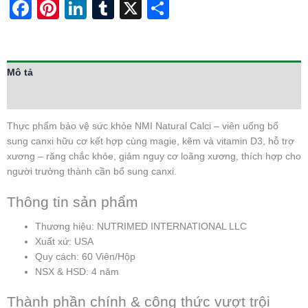
Facebook
Pinterest
LinkedIn
Tumblr
X
Share
Mô tả
Thông tin bổ sung
Thực phẩm bảo vệ sức khỏe NMI Natural Calci – viên uống bổ
sung canxi hữu cơ kết hợp cùng magie, kẽm và vitamin D3, hỗ trợ
xương – răng chắc khỏe, giảm nguy cơ loãng xương, thích hợp cho
người trưởng thành cần bổ sung canxi.
Thông tin sản phẩm
Thương hiệu: NUTRIMED INTERNATIONAL LLC
Xuất xứ: USA
Quy cách: 60 Viên/Hộp
NSX & HSD: 4 năm
Thành phần chính & công thức vượt trội