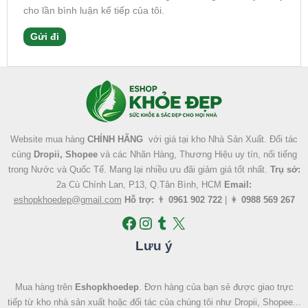
cho lần bình luận kế tiếp của tôi.
Facebook
Instagram
Tumblr
X
Website mua hàng
CHÍNH HÃNG
với giá tại kho Nhà Sản Xuất. Đối tác
cùng
Dropii, Shopee
và các Nhãn Hàng, Thương Hiệu uy tín, nổi tiếng
trong Nước và Quốc Tế. Mang lại nhiều ưu đãi giảm giá tốt nhất.
Trụ sở:
2a Cù Chính Lan, P13, Q.Tân Bình, HCM
Email:
eshopkhoedep@gmail.com
Hỗ trợ:
👨
0961 902 722
| 👩
0988 569 267
Lưu ý
Mua hàng trên
Eshopkhoedep
. Đơn hàng của bạn sẻ được giao trực
tiếp từ kho nhà sản xuất hoặc đối tác của chúng tôi như Dropii, Shopee...