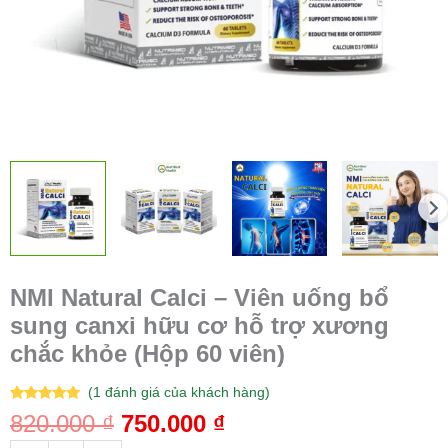
xương
chắc
khỏe
(Hộp
60
viên)
số
lượng
NMI Natural Calci – Viên uống bổ
sung canxi hữu cơ hỗ trợ xương
chắc khỏe (Hộp 60 viên)
(
1
đánh giá của khách hàng)
5.00
1
trên 5
820.000
₫
750.000
₫
dựa trên
đánh giá