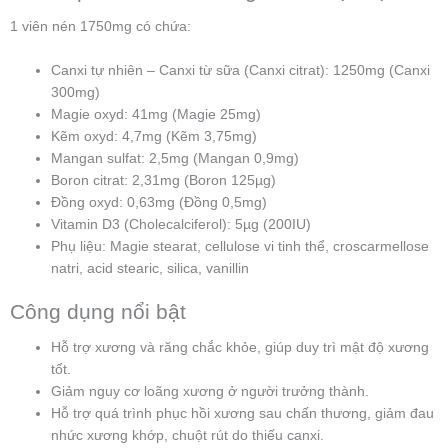
1 viên nén 1750mg có chứa:
Canxi tự nhiên – Canxi từ sữa (Canxi citrat): 1250mg (Canxi
300mg)
Magie oxyd: 41mg (Magie 25mg)
Kẽm oxyd: 4,7mg (Kẽm 3,75mg)
Mangan sulfat: 2,5mg (Mangan 0,9mg)
Boron citrat: 2,31mg (Boron 125µg)
Đồng oxyd: 0,63mg (Đồng 0,5mg)
Vitamin D3 (Cholecalciferol): 5µg (200IU)
Phụ liệu: Magie stearat, cellulose vi tinh thể, croscarmellose
natri, acid stearic, silica, vanillin
Công dụng nổi bật
Hỗ trợ xương và răng chắc khỏe, giúp duy trì mật độ xương
tốt.
Giảm nguy cơ loãng xương ở người trưởng thành.
Hỗ trợ quá trình phục hồi xương sau chấn thương, giảm đau
nhức xương khớp, chuột rút do thiếu canxi.