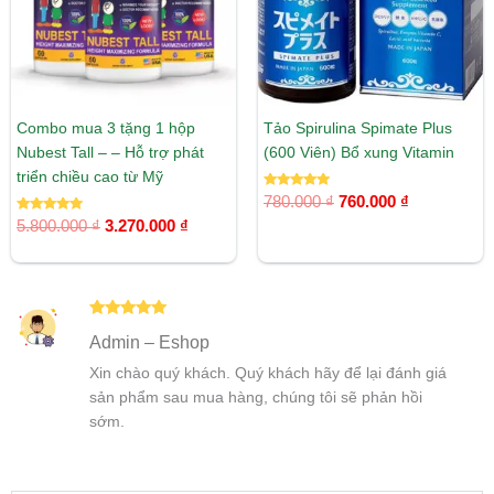
Combo mua 3 tặng 1 hộp
Tảo Spirulina Spimate Plus
Nubest Tall – – Hỗ trợ phát
(600 Viên) Bổ xung Vitamin
triển chiều cao từ Mỹ
Được xếp
780.000
₫
760.000
₫
hạng
Được xếp
5.00
5.800.000
₫
3.270.000
₫
hạng
5 sao
5.00
5 sao
Được xếp
Admin – Eshop
hạng
5
5
sao
Xin chào quý khách. Quý khách hãy để lại đánh giá
sản phẩm sau mua hàng, chúng tôi sẽ phản hồi
sớm.