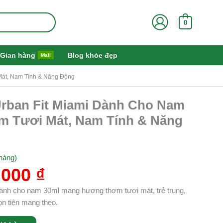
0
Gian hàng
Blog khỏe đẹp
Mall
Mát, Nam Tính & Năng Động
Giá
rban Fit Miami Dành Cho Nam
hiện
m Tươi Mát, Nam Tính & Năng
tại
000 ₫.
là:
660.000 ₫.
hàng)
.000
₫
ành cho nam 30ml mang hương thơm tươi mát, trẻ trung,
ọn tiện mang theo.