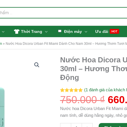
Thời Trang
Điện máy
Ưu đãi
HOT
m
»
Nước Hoa Dicora Urban Fit Miami Dành Cho Nam 30ml – Hương Thơm Tươi 
Giá
Nước Hoa Dicora U
Nước
gốc
Hoa
30ml – Hương Thơ
là:
Dicora
Động
750.
Urban
Fit
(
1
đánh giá của khách 
Miami
750.000
₫
660
5.00
1
trên 5
Dành
dựa trên
đánh giá
Cho
Nước hoa Dicora Urban Fit Miami d
Nam
nam tính, dễ dùng hằng ngày, nhỏ g
30ml
-