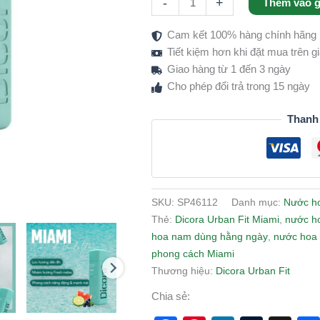
-
+
Thêm vào g
Hương
Thơm
Cam kết 100% hàng chính hãng
Tươi
Tiết kiệm hơn khi đặt mua trên 
Mát,
Giao hàng từ 1 đến 3 ngày
Nam
Cho phép đổi trả trong 15 ngày
Tính
&
Thanh
Năng
Động
số
lượng
SKU:
SP46112
Danh mục:
Nước h
Thẻ:
Dicora Urban Fit Miami
,
nước h
hoa nam dùng hằng ngày
,
nước hoa 
phong cách Miami
Thương hiệu:
Dicora Urban Fit
Chia sẻ: