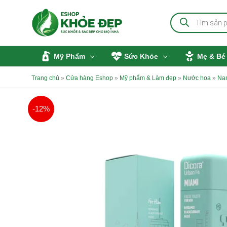
Nhảy
Tìm
tới
kiếm
sản
nội
phẩm
dung
Mỹ Phẩm
Sức Khỏe
Mẹ & Bé
Trang chủ
»
Cửa hàng Eshop
»
Mỹ phẩm & Làm đẹp
»
Nước hoa
»
Na
-12%