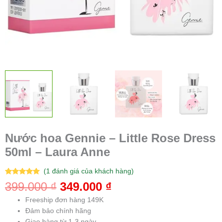
Nước hoa Gennie – Little Rose Dress
50ml – Laura Anne
(
1
đánh giá của khách hàng)
5.00
1
trên 5
399.000
₫
349.000
₫
dựa trên
đánh giá
Freeship đơn hàng 149K
Đảm bảo chính hãng
Giao hàng từ 1-3 ngày