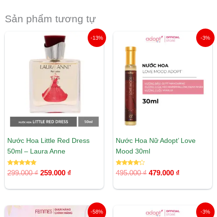
Sản phẩm tương tự
Giá
Giá
Giá
Giá
-13%
-3%
gốc
hiện
gốc
hiện
là:
tại
là:
tại
299.000 ₫.
là:
495.000 ₫.
là:
259.000 ₫.
479.000 ₫.
Nước Hoa Little Red Dress
Nước Hoa Nữ Adopt’ Love
50ml – Laura Anne
Mood 30ml
Được xếp
Được xếp
299.000
₫
259.000
₫
495.000
₫
479.000
₫
hạng
hạng
5.00
4.00
5 sao
5 sao
Giá
Giá
Giá
Giá
-58%
-3%