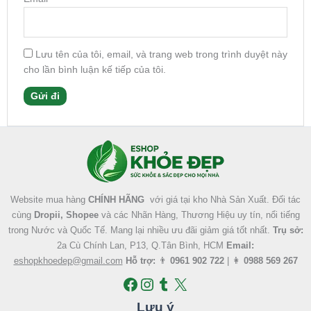
Lưu tên của tôi, email, và trang web trong trình duyệt này
cho lần bình luận kế tiếp của tôi.
Facebook
Instagram
Tumblr
X
Website mua hàng
CHÍNH HÃNG
với giá tại kho Nhà Sản Xuất. Đối tác
cùng
Dropii, Shopee
và các Nhãn Hàng, Thương Hiệu uy tín, nổi tiếng
trong Nước và Quốc Tế. Mang lại nhiều ưu đãi giảm giá tốt nhất.
Trụ sở:
2a Cù Chính Lan, P13, Q.Tân Bình, HCM
Email:
eshopkhoedep@gmail.com
Hỗ trợ:
👨
0961 902 722
| 👩
0988 569 267
Lưu ý