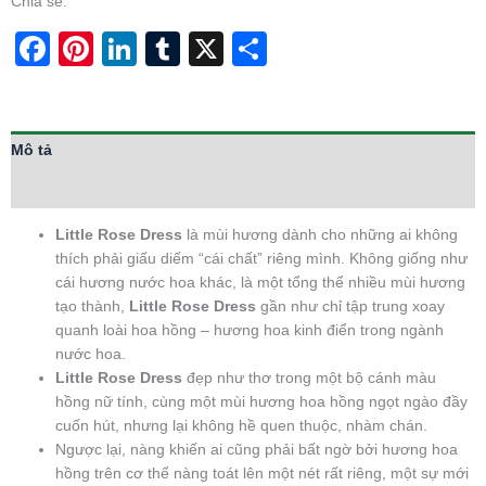
Chia sẻ:
Facebook
Pinterest
LinkedIn
Tumblr
X
Share
Mô tả
Thông tin bổ sung
Little Rose Dress
là mùi hương dành cho những ai không
thích phải giấu diếm “cái chất” riêng mình. Không giống như
cái hương nước hoa khác, là một tổng thể nhiều mùi hương
tạo thành,
Little Rose Dress
gần như chỉ tập trung xoay
quanh loài hoa hồng – hương hoa kinh điển trong ngành
nước hoa.
Little Rose Dress
đẹp như thơ trong một bộ cánh màu
hồng nữ tính, cùng một mùi hương hoa hồng ngọt ngào đầy
cuốn hút, nhưng lại không hề quen thuộc, nhàm chán.
Ngược lại, nàng khiến ai cũng phải bất ngờ bởi hương hoa
hồng trên cơ thể nàng toát lên một nét rất riêng, một sự mới