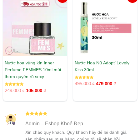
gốc
hiện
gốc
hiện
là:
tại
là:
tại
249.000 ₫.
là:
495.000 ₫.
là:
105.000 ₫.
479.000 ₫.
Nước hoa vùng kín Inner
Nước Hoa Nữ Adopt’ Lovely
Perfume FEMMES 10ml mùi
Kiss 30ml
thơm quyến rũ sexy
Được xếp
495.000
₫
479.000
₫
hạng
Được xếp
5.00
249.000
₫
105.000
₫
hạng
5 sao
5.00
5 sao
Được xếp
Admin – Eshop Khoẻ Đẹp
hạng
5
5
sao
Xin chào quý khách. Quý khách hãy để lại đánh giá
sản phẩm sau mua hàng, chúng tôi sẽ phản hồi