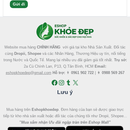
Facebook
Instagram
Tumblr
X
Website mua hàng
CHÍNH HÃNG
với giá tại kho Nhà Sản Xuất. Đối tác
cùng
Dropii, Shopee
và các Nhãn Hàng, Thương Hiệu uy tín, nổi tiếng
trong Nước và Quốc Tế. Mang lại nhiều ưu đãi giảm giá tốt nhất.
Trụ sở:
2a Cù Chính Lan, P13, Q.Tân Bình, HCM
Email:
eshopkhoedep@gmail.com
Hỗ trợ:
👨
0961 902 722
| 👩
0988 569 267
Lưu ý
Mua hàng trên
Eshopkhoedep
. Đơn hàng của bạn sẻ được giao trực
tiếp từ kho nhà sản xuất hoặc đối tác của chúng tôi như Dropii, Shopee...
"
Mua sắm nhận Ưu đãi ngập tràn trên Eshop Mall
"