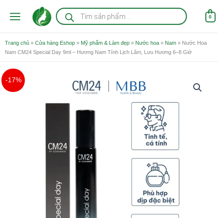
Nhảy
Tìm
kiếm
tới
0
sản
nội
phẩm
dung
Trang chủ
»
Cửa hàng Eshop
»
Mỹ phẩm & Làm đẹp
»
Nước hoa
»
Nam
»
Nước Hoa
Nam CM24 Special Day 9ml – Hương Nam Tính Lịch Lãm, Lưu Hương 6–8 Giờ
Giá
Giá
Nước
-17%
gốc
hiện
Hoa
là:
tại
Nam
215.000 ₫.
là:
CM24
179.000 ₫.
Special
Day
9ml
-
Hương
Nam
Tính
Lịch
Lãm,
Lưu