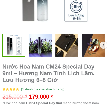
Hương
6–
8
Giờ
số
lượng
Nước Hoa Nam CM24 Special Day
9ml – Hương Nam Tính Lịch Lãm,
Lưu Hương 6–8 Giờ
(
1
đánh giá của khách hàng)
5.00
1
trên 5
215.000
₫
179.000
₫
dựa trên
đánh giá
Nước hoa nam
CM24 Special Day 9ml
mang hương thơm nam