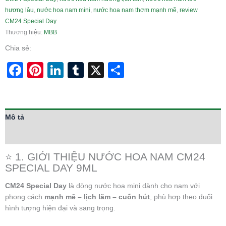
hương lâu
,
nước hoa nam mini
,
nước hoa nam thơm mạnh mẽ
,
review
CM24 Special Day
Thương hiệu:
MBB
Chia sẻ:
Facebook
Pinterest
LinkedIn
Tumblr
X
Share
Mô tả
Thông tin bổ sung
⭐ 1. GIỚI THIỆU NƯỚC HOA NAM CM24
SPECIAL DAY 9ML
CM24 Special Day
là dòng nước hoa mini dành cho nam với
phong cách
mạnh mẽ – lịch lãm – cuốn hút
, phù hợp theo đuổi
hình tượng hiện đại và sang trọng.