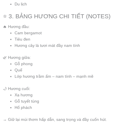
Du lịch
⭐ 3. BẢNG HƯƠNG CHI TIẾT (NOTES)
🔥 Hương đầu:
Cam bergamot
Tiêu đen
Hương cây lá tươi mát đầy nam tính
🌿 Hương giữa:
Gỗ phong
Quế
Lớp hương trầm ấm – nam tính – mạnh mẽ
🌙 Hương cuối:
Xạ hương
Gỗ tuyết tùng
Hổ phách
→ Giữ lại mùi thơm hấp dẫn, sang trọng và đầy cuốn hút.