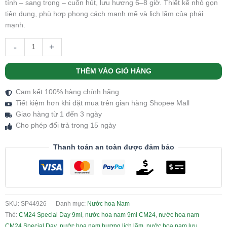
tính – sang trọng – cuốn hút, lưu hương 6–8 giờ. Thiết kế nhỏ gọn
tiện dụng, phù hợp phong cách mạnh mẽ và lịch lãm của phái
mạnh.
-
+
THÊM VÀO GIỎ HÀNG
Cam kết 100% hàng chính hãng
Tiết kiệm hơn khi đặt mua trên gian hàng Shopee Mall
Giao hàng từ 1 đến 3 ngày
Cho phép đổi trả trong 15 ngày
Thanh toán an toàn được đảm bảo
SKU:
SP44926
Danh mục:
Nước hoa Nam
Thẻ:
CM24 Special Day 9ml
,
nước hoa nam 9ml CM24
,
nước hoa nam
CM24 Special Day
,
nước hoa nam hương lịch lãm
,
nước hoa nam lưu