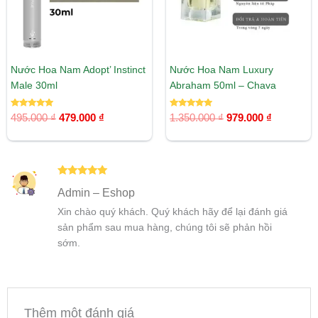
Nước Hoa Nam Adopt’ Instinct
Nước Hoa Nam Luxury
Male 30ml
Abraham 50ml – Chava
Được xếp
Được xếp
495.000
₫
479.000
₫
1.350.000
₫
979.000
₫
hạng
hạng
5.00
5.00
5 sao
5 sao
Được xếp
Admin – Eshop
hạng
5
5
sao
Xin chào quý khách. Quý khách hãy để lại đánh giá
sản phẩm sau mua hàng, chúng tôi sẽ phản hồi
sớm.
Thêm một đánh giá