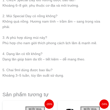
1. CM24 Special Day lưu hương được bao lâu?
Khoảng 6–8 giờ, phụ thuộc cơ địa và môi trường.
2. Mùi Special Day có nồng không?
Không quá nồng. Hương nam tính – trầm ấm – sang trọng vừa
phải.
3. Ai phù hợp dùng mùi này?
Phù hợp cho nam giới thích phong cách lịch lãm & mạnh mẽ.
4. Dạng lăn có tốt không?
Dạng lăn giúp bám da tốt – tiết kiệm – dễ mang theo.
5. Chai 9ml dùng được bao lâu?
Khoảng 3–5 tuần, tùy tần suất sử dụng.
Sản phẩm tương tự
Giá
Giá
Giá
Giá
-26%
-34%
gốc
hiện
gốc
hiện