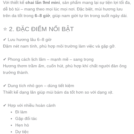
Với thiết kế
chai lăn 9ml mini
, sản phẩm mang lại sự tiện lợi tối đa,
dễ bỏ túi – mang theo mọi lúc mọi nơi. Đặc biệt, mùi hương lưu
trên da tốt trong
6–8 giờ
, giúp nam giới tự tin trong suốt ngày dài.
⭐ 2. ĐẶC ĐIỂM NỔI BẬT
✔ Lưu hương lâu 6–8 giờ
Đậm nét nam tính, phù hợp môi trường làm việc và gặp gỡ.
✔ Phong cách lịch lãm – mạnh mẽ – sang trọng
Hương thơm trầm ấm, cuốn hút, phù hợp khí chất người đàn ông
trưởng thành.
✔ Dung tích nhỏ gọn – dùng tiết kiệm
Thiết kế dạng lăn giúp mùi bám da tốt hơn so với dạng xịt.
✔ Hợp với nhiều hoàn cảnh
Đi làm
Gặp đối tác
Hẹn hò
Dự tiệc