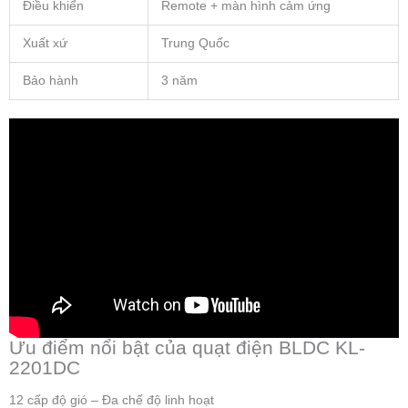
Điều khiển
Remote + màn hình cảm ứng
Xuất xứ
Trung Quốc
Bảo hành
3 năm
Ưu điểm nổi bật của quạt điện BLDC KL-
2201DC
12 cấp độ gió – Đa chế độ linh hoạt