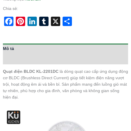
Chia sẻ:
Facebook
Pinterest
LinkedIn
Tumblr
X
Share
Mô tả
Thông tin bổ sung
Quạt điện BLDC KL-2201DC
là dòng quạt cao cấp ứng dụng động
cơ BLDC (Brushless Direct Current) giúp tiết kiệm điện năng vượt
trội, hoạt động êm ái và bền bỉ. Sản phẩm mang đến luồng gió mát
tự nhiên, phù hợp cho gia đình, văn phòng và không gian sống
hiện đại.