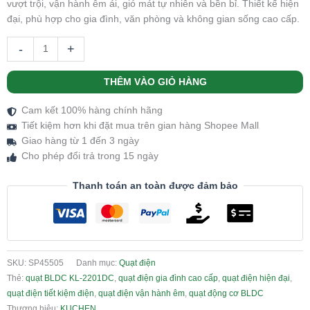
vượt trội, vận hành êm ái, gió mát tự nhiên và bền bỉ. Thiết kế hiện
đại, phù hợp cho gia đình, văn phòng và không gian sống cao cấp.
-
+
THÊM VÀO GIỎ HÀNG
Cam kết 100% hàng chính hãng
Tiết kiệm hơn khi đặt mua trên gian hàng Shopee Mall
Giao hàng từ 1 đến 3 ngày
Cho phép đổi trả trong 15 ngày
Thanh toán an toàn được đảm bảo
SKU:
SP45505
Danh mục:
Quạt điện
Thẻ:
quạt BLDC KL-2201DC
,
quạt điện gia đình cao cấp
,
quạt điện hiện đại
,
quạt điện tiết kiệm điện
,
quạt điện vận hành êm
,
quạt động cơ BLDC
Thương hiệu:
KUCHEN