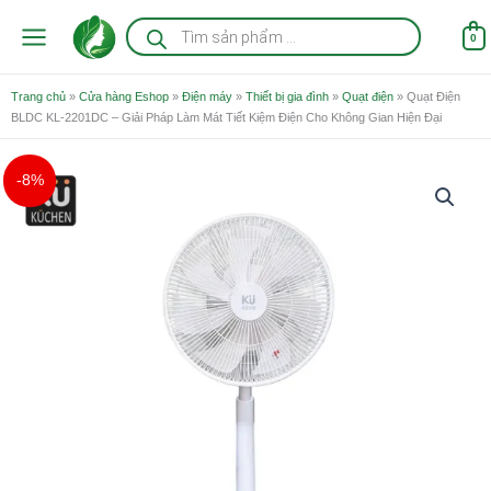
Nhảy
Tìm
kiếm
tới
0
sản
nội
phẩm
dung
Trang chủ
»
Cửa hàng Eshop
»
Điện máy
»
Thiết bị gia đình
»
Quạt điện
»
Quạt Điện
BLDC KL-2201DC – Giải Pháp Làm Mát Tiết Kiệm Điện Cho Không Gian Hiện Đại
Giá
Giá
Quạt
-8%
gốc
hiện
Điện
là:
tại
BLDC
2.500.000 ₫.
là:
KL-
2.290.000 ₫.
2201DC
-
Giải
Pháp
Làm
Mát
Tiết
Kiệm
Điện
Cho