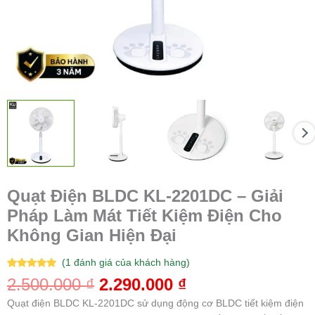
Không
Gian
Hiện
Đại
số
lượng
Quạt Điện BLDC KL-2201DC – Giải
Pháp Làm Mát Tiết Kiệm Điện Cho
Không Gian Hiện Đại
(
1
đánh giá của khách hàng)
5.00
1
trên 5
2.500.000
₫
2.290.000
₫
dựa trên
đánh giá
Quạt điện BLDC KL-2201DC sử dụng động cơ BLDC tiết kiệm điện