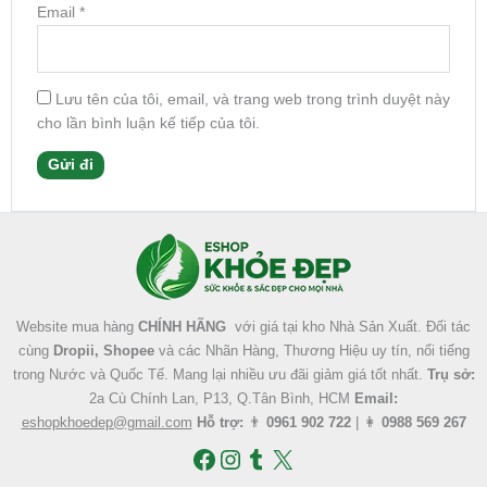
Email
*
Lưu tên của tôi, email, và trang web trong trình duyệt này
cho lần bình luận kế tiếp của tôi.
Facebook
Instagram
Tumblr
X
Website mua hàng
CHÍNH HÃNG
với giá tại kho Nhà Sản Xuất. Đối tác
cùng
Dropii, Shopee
và các Nhãn Hàng, Thương Hiệu uy tín, nổi tiếng
trong Nước và Quốc Tế. Mang lại nhiều ưu đãi giảm giá tốt nhất.
Trụ sở:
2a Cù Chính Lan, P13, Q.Tân Bình, HCM
Email:
eshopkhoedep@gmail.com
Hỗ trợ:
👨
0961 902 722
| 👩
0988 569 267