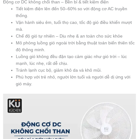
Động cơ DC không chổi than – Bền bỉ & tiết kiệm điện
Tiết kiệm điện lên đến 50–60% so với động cơ AC truyền
thống.
Vận hành siêu êm, tuổi thọ cao, tốc độ gió điều khiển mượt
mà.
Chế độ gió tự nhiên – Dịu nhẹ & an toàn cho sức khỏe
Mô phỏng luồng gió ngoài trời bằng thuật toán biến thiên tốc
độ thông minh.
Luồng gió không đều đặn tạo cảm giác như gió trời – lúc
mạnh, lúc nhẹ, rất dễ chịu.
Tránh lạnh cục bộ, giảm khô da và khô mũi.
Phù hợp với trẻ nhỏ, người lớn tuổi và người dễ dị ứng với
gió máy.