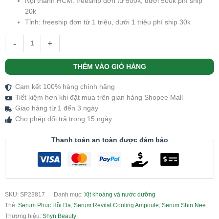
Nội thành HCM: freeship đơn từ 500k, dưới 500k phí ship
20k
Tỉnh: freeship đơn từ 1 triệu, dưới 1 triệu phí ship 30k
-
+
THÊM VÀO GIỎ HÀNG
Cam kết 100% hàng chính hãng
Tiết kiệm hơn khi đặt mua trên gian hàng Shopee Mall
Giao hàng từ 1 đến 3 ngày
Cho phép đổi trả trong 15 ngày
Thanh toán an toàn được đảm bảo
SKU:
SP23817
Danh mục:
Xịt khoáng và nước dưỡng
Thẻ:
Serum Phục Hồi Da
,
Serum Revital Cooling Ampoule
,
Serum Shin Nee
Thương hiệu:
Shyn Beauty