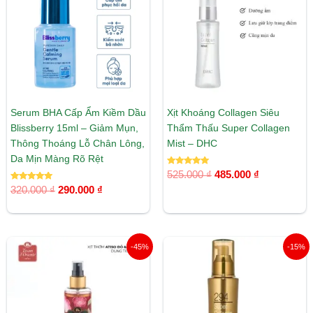
290.000 ₫.
485.000 ₫.
Serum BHA Cấp Ẩm Kiềm Dầu
Xịt Khoáng Collagen Siêu
Blissberry 15ml – Giảm Mụn,
Thẩm Thấu Super Collagen
Thông Thoáng Lỗ Chân Lông,
Mist – DHC
Da Mịn Màng Rõ Rệt
Được xếp
525.000
₫
485.000
₫
hạng
Được xếp
5.00
320.000
₫
290.000
₫
hạng
5 sao
5.00
5 sao
Giá
Giá
Giá
Giá
-45%
-15%
gốc
hiện
gốc
hiện
là:
tại
là:
tại
290.000 ₫.
là:
1.739.000 ₫.
là:
159.000 ₫.
1.478.00