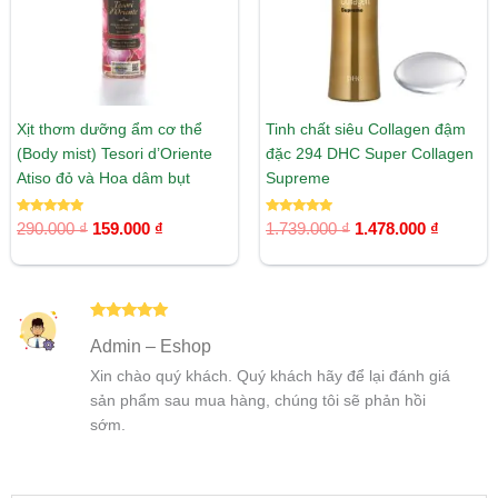
Xịt thơm dưỡng ẩm cơ thể
Tinh chất siêu Collagen đậm
(Body mist) Tesori d’Oriente
đặc 294 DHC Super Collagen
Atiso đỏ và Hoa dâm bụt
Supreme
Được xếp
Được xếp
290.000
₫
159.000
₫
1.739.000
₫
1.478.000
₫
hạng
hạng
5.00
5.00
5 sao
5 sao
Được xếp
Admin – Eshop
hạng
5
5
sao
Xin chào quý khách. Quý khách hãy để lại đánh giá
sản phẩm sau mua hàng, chúng tôi sẽ phản hồi
sớm.