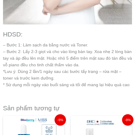
HDSD:
– Bước 1: Làm sạch da bằng nước và Toner.
– Bước 2: Lấy 2-3 giọt và cho vào lòng bàn tay. Xoa nhẹ 2 lòng bàn
tay và áp đều lên mặt. Hoặc nhỏ 5 điểm trên mặt sau đó tán đều và
vỗ piano đều cho tinh chất thấm vào da.
*Lưu ý: Dùng 2 lần/1 ngày sau các bước tẩy trang – rửa mặt –
toner và trước kem dưỡng.
* Sử dụng mỗi ngày vào buổi sáng và tối để mang lại hiệu quả cao
Sản phẩm tương tự
Giá
Giá
Giá
Giá
-9%
-8%
gốc
hiện
gốc
hiện
là:
tại
là:
tại
320.000 ₫.
là:
525.000 ₫.
là: