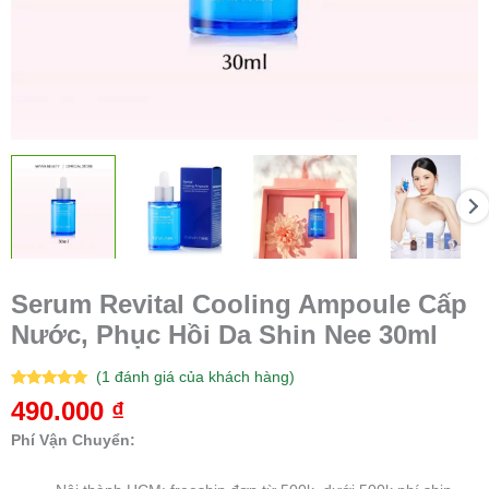
Serum Revital Cooling Ampoule Cấp
Nước, Phục Hồi Da Shin Nee 30ml
(
1
đánh giá của khách hàng)
5.00
1
trên 5
490.000
₫
dựa trên
đánh giá
Phí Vận Chuyển: