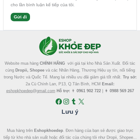
cho lần bình luận kế tiếp của tôi.
Facebook
Instagram
Tumblr
X
Website mua hàng
CHÍNH HÃNG
với giá tại kho Nhà Sản Xuất. Đối tác
cùng
Dropii, Shopee
và các Nhãn Hàng, Thương Hiệu uy tín, nổi tiếng
trong Nước và Quốc Tế. Mang lại nhiều ưu đãi giảm giá tốt nhất.
Trụ sở:
2a Cù Chính Lan, P13, Q.Tân Bình, HCM
Email:
eshopkhoedep@gmail.com
Hỗ trợ:
👨
0961 902 722
| 👩
0988 569 267
Lưu ý
Mua hàng trên
Eshopkhoedep
. Đơn hàng của bạn sẻ được giao trực
tiếp từ kho nhà sản xuất hoặc đối tác của chúng tôi như Dropii, Shopee...