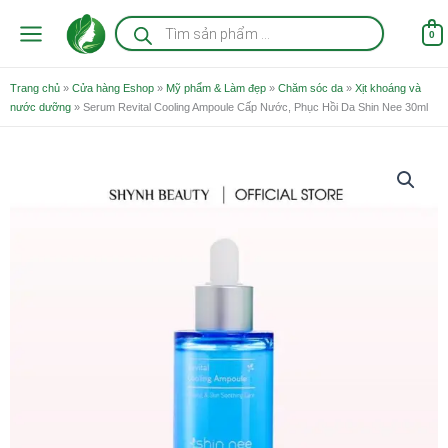
Nhảy
Tìm
kiếm
tới
0
sản
nội
phẩm
dung
Trang chủ
»
Cửa hàng Eshop
»
Mỹ phẩm & Làm đẹp
»
Chăm sóc da
»
Xịt khoáng và
nước dưỡng
»
Serum Revital Cooling Ampoule Cấp Nước, Phục Hồi Da Shin Nee 30ml
Serum
Revital
Cooling
Ampoule
Cấp
Nước,
Phục
Hồi
Da
Shin
Nee
30ml
số
lượng