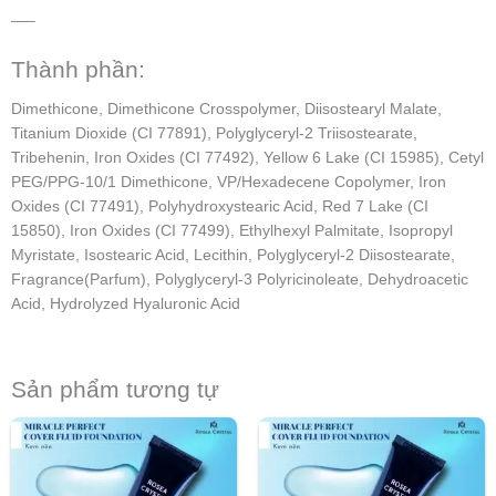
—–
Thành phần:
Dimethicone, Dimethicone Crosspolymer, Diisostearyl Malate,
Titanium Dioxide (CI 77891), Polyglyceryl-2 Triisostearate,
Tribehenin, Iron Oxides (CI 77492), Yellow 6 Lake (CI 15985), Cetyl
PEG/PPG-10/1 Dimethicone, VP/Hexadecene Copolymer, Iron
Oxides (CI 77491), Polyhydroxystearic Acid, Red 7 Lake (CI
15850), Iron Oxides (CI 77499), Ethylhexyl Palmitate, Isopropyl
Myristate, Isostearic Acid, Lecithin, Polyglyceryl-2 Diisostearate,
Fragrance(Parfum), Polyglyceryl-3 Polyricinoleate, Dehydroacetic
Acid, Hydrolyzed Hyaluronic Acid
Sản phẩm tương tự