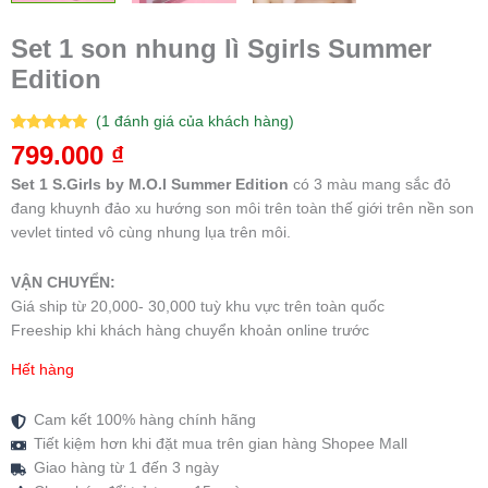
Set 1 son nhung lì Sgirls Summer
Edition
(
1
đánh giá của khách hàng)
5.00
1
trên 5
799.000
₫
dựa trên
đánh giá
Set 1 S.Girls by M.O.I Summer Edition
có 3 màu mang sắc đỏ
đang khuynh đảo xu hướng son môi trên toàn thế giới trên nền son
vevlet tinted vô cùng nhung lụa trên môi.
VẬN CHUYỂN:
Giá ship từ 20,000- 30,000 tuỳ khu vực trên toàn quốc
Freeship khi khách hàng chuyển khoản online trước
Hết hàng
Cam kết 100% hàng chính hãng
Tiết kiệm hơn khi đặt mua trên gian hàng Shopee Mall
Giao hàng từ 1 đến 3 ngày