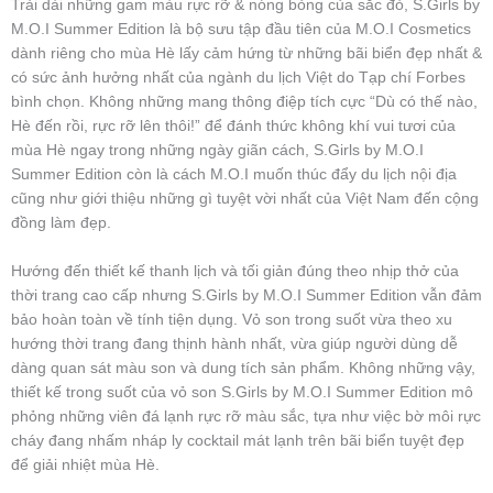
Trải dài những gam màu rực rỡ & nóng bỏng của sắc đỏ, S.Girls by
M.O.I Summer Edition là bộ sưu tập đầu tiên của M.O.I Cosmetics
dành riêng cho mùa Hè lấy cảm hứng từ những bãi biển đẹp nhất &
có sức ảnh hưởng nhất của ngành du lịch Việt do Tạp chí Forbes
bình chọn. Không những mang thông điệp tích cực “Dù có thế nào,
Hè đến rồi, rực rỡ lên thôi!” để đánh thức không khí vui tươi của
mùa Hè ngay trong những ngày giãn cách, S.Girls by M.O.I
Summer Edition còn là cách M.O.I muốn thúc đẩy du lịch nội địa
cũng như giới thiệu những gì tuyệt vời nhất của Việt Nam đến cộng
đồng làm đẹp.
Hướng đến thiết kế thanh lịch và tối giản đúng theo nhịp thở của
thời trang cao cấp nhưng S.Girls by M.O.I Summer Edition vẫn đảm
bảo hoàn toàn về tính tiện dụng. Vỏ son trong suốt vừa theo xu
hướng thời trang đang thịnh hành nhất, vừa giúp người dùng dễ
dàng quan sát màu son và dung tích sản phẩm. Không những vậy,
thiết kế trong suốt của vỏ son S.Girls by M.O.I Summer Edition mô
phỏng những viên đá lạnh rực rỡ màu sắc, tựa như việc bờ môi rực
cháy đang nhấm nháp ly cocktail mát lạnh trên bãi biển tuyệt đẹp
để giải nhiệt mùa Hè.