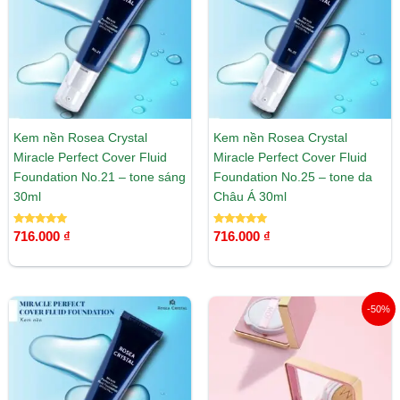
Kem nền Rosea Crystal
Kem nền Rosea Crystal
Miracle Perfect Cover Fluid
Miracle Perfect Cover Fluid
Foundation No.21 – tone sáng
Foundation No.25 – tone da
30ml
Châu Á 30ml
Được xếp
Được xếp
716.000
₫
716.000
₫
hạng
hạng
5.00
5.00
5 sao
5 sao
Giá
Giá
-50%
gốc
hiện
là:
tại
489.000 ₫.
là:
245.000 ₫.