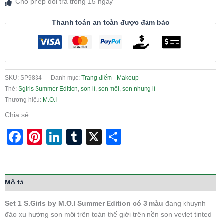
Cho phép đổi trả trong 15 ngày
Thanh toán an toàn được đảm bảo
SKU:
SP9834
Danh mục:
Trang điểm - Makeup
Thẻ:
Sgirls Summer Edition
,
son lì
,
son môi
,
son nhung lì
Thương hiệu:
M.O.I
Chia sẻ:
Facebook
Pinterest
LinkedIn
Tumblr
X
Share
Mô tả
Set 1 S.Girls by M.O.I Summer Edition có 3 màu
đang khuynh
đảo xu hướng son môi trên toàn thế giới trên nền son vevlet tinted