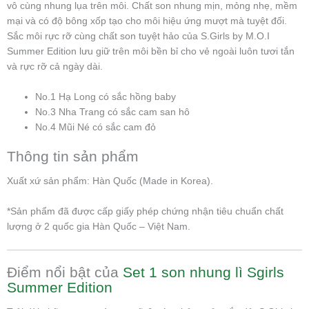
vô cùng nhung lụa trên môi. Chất son nhung mịn, mỏng nhẹ, mềm
mại và có độ bông xốp tạo cho môi hiệu ứng mượt mà tuyệt đối.
Sắc môi rực rỡ cùng chất son tuyệt hảo của S.Girls by M.O.I
Summer Edition lưu giữ trên môi bền bỉ cho vẻ ngoài luôn tươi tắn
và rực rỡ cả ngày dài.
No.1 Hạ Long có sắc hồng baby
No.3 Nha Trang có sắc cam san hô
No.4 Mũi Né có sắc cam đỏ
Thông tin sản phẩm
Xuất xứ sản phẩm: Hàn Quốc (Made in Korea).
*Sản phẩm đã được cấp giấy phép chứng nhận tiêu chuẩn chất
lượng ở 2 quốc gia Hàn Quốc – Việt Nam.
Điểm nổi bật của
Set 1 son nhung lì Sgirls
Summer Edition