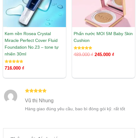
Kem nền Rosea Crystal
Phấn nước MOI 5M Baby Skin
Miracle Perfect Cover Fluid
Cushion
Foundation No.23 – tone tự
Được xếp
nhiên 30ml
489.000
₫
245.000
₫
hạng
5.00
5 sao
Được xếp
716.000
₫
hạng
5.00
5 sao
Được xếp
Vũ thị Nhung
hạng
5
5
sao
Hàng giao đúng yêu cầu, bao bì đóng gói kỹ. rất tốt