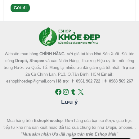
Facebook
Instagram
Tumblr
X
Website mua hàng
CHÍNH HÃNG
với giá tại kho Nhà Sản Xuất. Đối tác
cùng
Dropii, Shopee
và các Nhãn Hàng, Thương Hiệu uy tín, nổi tiếng
trong Nước và Quốc Tế. Mang lại nhiều ưu đãi giảm giá tốt nhất.
Trụ sở:
2a Cù Chính Lan, P13, Q.Tân Bình, HCM
Email:
eshopkhoedep@gmail.com
Hỗ trợ:
👨
0961 902 722
| 👩
0988 569 267
Lưu ý
Mua hàng trên
Eshopkhoedep
. Đơn hàng của bạn sẻ được giao trực
tiếp từ kho nhà sản xuất hoặc đối tác của chúng tôi như Dropii, Shopee...
"
Mua sắm nhận Ưu đãi ngập tràn trên Eshop Mall
"