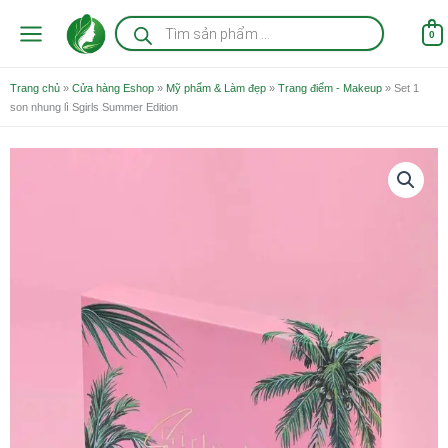
Nhảy
Tìm
kiếm
tới
0
sản
nội
phẩm
dung
Trang chủ
»
Cửa hàng Eshop
»
Mỹ phẩm & Làm đẹp
»
Trang điểm - Makeup
»
Set 1
son nhung lì Sgirls Summer Edition