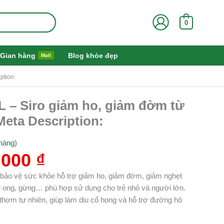
0
Gian hàng
Blog khỏe đẹp
Mall
ption:
Giá
L – Siro giảm ho, giảm đờm từ
hiện
eta Description:
tại
000 ₫.
là:
hàng)
195.000 ₫.
.000
₫
bảo vệ sức khỏe hỗ trợ giảm ho, giảm đờm, giảm nghẹt
t ong, gừng… phù hợp sử dụng cho trẻ nhỏ và người lớn.
hơm tự nhiên, giúp làm dịu cổ họng và hỗ trợ đường hô