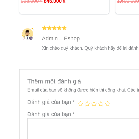
998.000
₫
846.000
₫
1.600.00
hạng
hạng
5.00
5.00
5 sao
5 sao
Được xếp
Admin – Eshop
hạng
5
5
sao
Xin chào quý khách. Quý khách hãy để lại đánh
Thêm một đánh giá
Email của bạn sẽ không được hiển thị công khai.
Các t
Đánh giá của bạn
*
Đánh giá của bạn
*