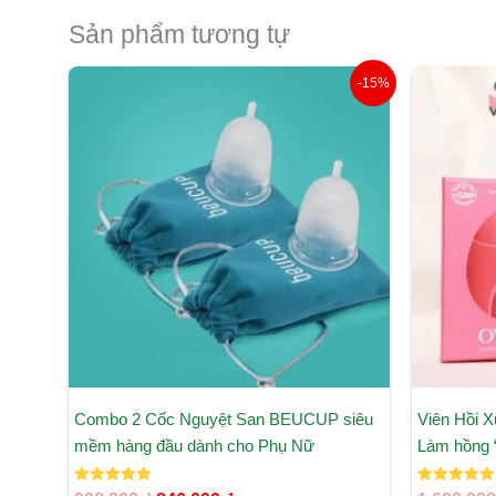
Sản phẩm tương tự
Giá
Giá
-15%
gốc
hiện
là:
tại
998.000 ₫.
là:
846.000 ₫.
Combo 2 Cốc Nguyệt San BEUCUP siêu
Viên Hồi X
mềm hàng đầu dành cho Phụ Nữ
Làm hồng “
Được xếp
Được xếp