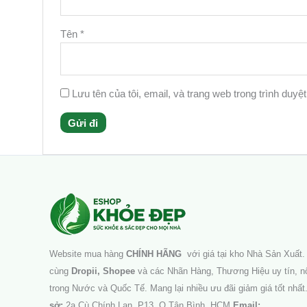
Tên
*
Lưu tên của tôi, email, và trang web trong trình duyệt
Facebook
Instagram
Tumblr
X
Website mua hàng
CHÍNH HÃNG
với giá tại kho Nhà Sản Xuất. 
cùng
Dropii, Shopee
và các Nhãn Hàng, Thương Hiệu uy tín, nổ
trong Nước và Quốc Tế. Mang lại nhiều ưu đãi giảm giá tốt nhất
sở:
2a Cù Chính Lan, P13, Q.Tân Bình, HCM
Email: