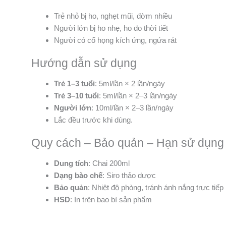
Trẻ nhỏ bị ho, nghẹt mũi, đờm nhiều
Người lớn bị ho nhẹ, ho do thời tiết
Người có cổ họng kích ứng, ngứa rát
Hướng dẫn sử dụng
Trẻ 1–3 tuổi
: 5ml/lần × 2 lần/ngày
Trẻ 3–10 tuổi
: 5ml/lần × 2–3 lần/ngày
Người lớn
: 10ml/lần × 2–3 lần/ngày
Lắc đều trước khi dùng.
Quy cách – Bảo quản – Hạn sử dụng
Dung tích
: Chai 200ml
Dạng bào chế
: Siro thảo dược
Bảo quản
: Nhiệt độ phòng, tránh ánh nắng trực tiếp
HSD
: In trên bao bì sản phẩm