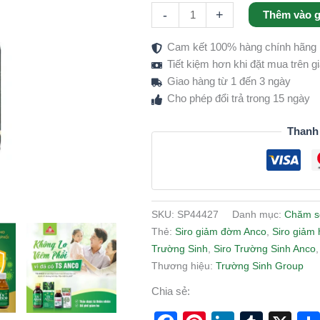
-
+
Thêm vào g
thảo
dược
Cam kết 100% hàng chính hãng
cho
Tiết kiệm hơn khi đặt mua trên 
bé
Giao hàng từ 1 đến 3 ngày
Meta
Cho phép đổi trả trong 15 ngày
Description:
số
Thanh
lượng
SKU:
SP44427
Danh mục:
Chăm s
Thẻ:
Siro giảm đờm Anco
,
Siro giảm 
Trường Sinh
,
Siro Trường Sinh Anco
Thương hiệu:
Trường Sinh Group
Chia sẻ: