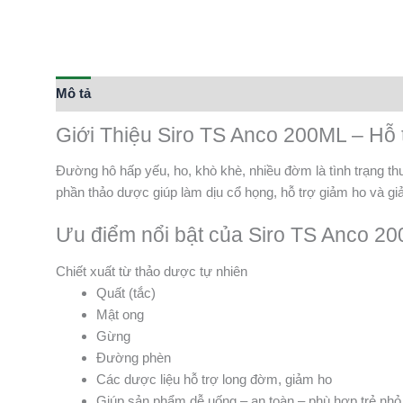
Mô tả
Thông tin bổ sung
Giới Thiệu Siro TS Anco 200ML – Hỗ 
Đường hô hấp yếu, ho, khò khè, nhiều đờm là tình trạng thư
phần thảo dược giúp làm dịu cổ họng, hỗ trợ giảm ho và gi
Ưu điểm nổi bật của Siro TS Anco 2
Chiết xuất từ thảo dược tự nhiên
Quất (tắc)
Mật ong
Gừng
Đường phèn
Các dược liệu hỗ trợ long đờm, giảm ho
Giúp sản phẩm dễ uống – an toàn – phù hợp trẻ nhỏ