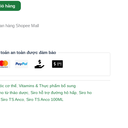
iỏ hàng
gian hàng Shopee Mall
 toán an toàn được đảm bảo
óc cơ thể
,
Vitamins & Thực phẩm bổ sung
ho từ thảo dược
,
Siro hỗ trợ đường hô hấp
,
Siro ho
,
Siro TS Anco
,
Siro TS Anco 100ML