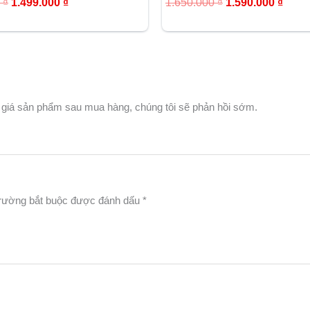
0
₫
1.499.000
₫
1.650.000
₫
1.590.000
₫
hạng
5.00
5 sao
 giá sản phẩm sau mua hàng, chúng tôi sẽ phản hồi sớm.
rường bắt buộc được đánh dấu
*