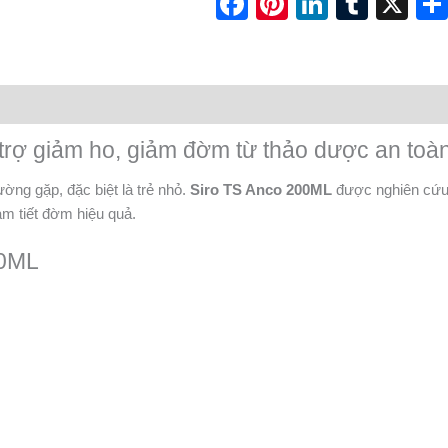
Facebook
Pinterest
LinkedI
Tumb
X
trợ giảm ho, giảm đờm từ thảo dược an toàn
ờng gặp, đặc biệt là trẻ nhỏ.
Siro TS Anco 200ML
được nghiên cứu
ảm tiết đờm hiệu quả.
00ML
.