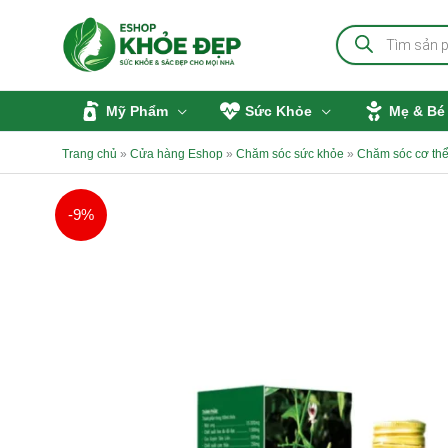
Nhảy
Tìm
tới
kiếm
sản
nội
phẩm
dung
Mỹ Phẩm
Sức Khỏe
Mẹ & Bé
Trang chủ
»
Cửa hàng Eshop
»
Chăm sóc sức khỏe
»
Chăm sóc cơ th
-9%