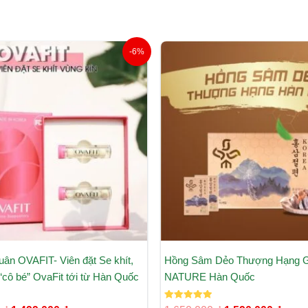
Giá
Giá
Giá
Giá
-6%
gốc
hiện
gốc
hiện
là:
tại
là:
tại
1.600.000 ₫.
là:
1.650.000 ₫.
là:
1.499.000 ₫.
1.590
uân OVAFIT- Viên đặt Se khít,
Hồng Sâm Dẻo Thượng Hạng 
cô bé” OvaFit tới từ Hàn Quốc
NATURE Hàn Quốc
Được xếp