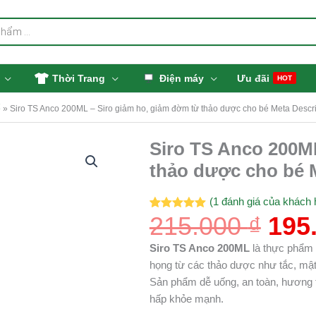
Thời Trang
Điện máy
Ưu đãi
HOT
ể
»
Siro TS Anco 200ML – Siro giảm ho, giảm đờm từ thảo dược cho bé Meta Descri
Giá
Siro TS Anco 200M
Siro
gốc
TS
thảo dược cho bé M
là:
Anco
215.
200ML
(
1
đánh giá của khách 
-
215.000
₫
195
5.00
1
trên 5
dựa trên
Siro
đánh giá
giảm
Siro TS Anco 200ML
là thực phẩm 
ho,
họng từ các thảo dược như tắc, mậ
giảm
Sản phẩm dễ uống, an toàn, hương t
đờm
hấp khỏe mạnh.
từ