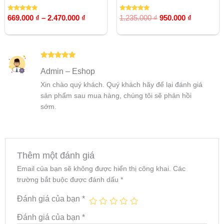
Được xếp
Được xếp
669.000
₫
–
2.470.000
₫
1.235.000
₫
950.000
₫
hạng
hạng
5.00
5.00
5 sao
5 sao
Được xếp
Admin – Eshop
hạng
5
5
sao
Xin chào quý khách. Quý khách hãy để lại đánh giá
sản phẩm sau mua hàng, chúng tôi sẽ phản hồi
sớm.
Thêm một đánh giá
Email của bạn sẽ không được hiển thị công khai.
Các
trường bắt buộc được đánh dấu
*
Đánh giá của bạn
*
Đánh giá của bạn
*