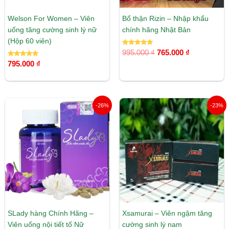
Welson For Women – Viên
Bổ thận Rizin – Nhập khẩu
uống tăng cường sinh lý nữ
chính hãng Nhật Bản
(Hộp 60 viên)
Được xếp
995.000
₫
765.000
₫
hạng
Được xếp
5.00
795.000
₫
hạng
5 sao
5.00
5 sao
Khoảng
Giá
Giá
-26%
-23%
giá:
gốc
hiện
từ
là:
tại
669.000 ₫
1.235.000 ₫.
là:
đến
950.000 ₫
2.470.000 ₫
SLady hàng Chính Hãng –
Xsamurai – Viên ngậm tăng
Viên uống nội tiết tố Nữ
cường sinh lý nam