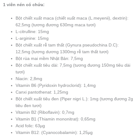
1 viên nén có chứa:
Bột chiết xuất maca (chiết xuất maca (L.meyenii), dextrin):
62,5mg (tương đương 630mg maca tươi)
L-citrulline: 15mg
L-arginine: 15mg
Bột chiết xuất rễ tam thất (Gynura pseudochina D.C):
12,5mg (tương dương 1300mg rễ tam thất tươi)
Bột rùa mai mềm Nhật Bản: 7,5mg
Bột chiết xuất tiêu dài: 7,5mg (tương đương 150mg tiêu dài
tươi)
Niacin: 2,8mg
Vitamin B6 (Pyridoxin hydroclorid): 1,4mg
Canxi pantothenat: 1,25mg
Bột chiết xuất tiêu đen (Piper nigri L.): 1mg (tương đương 2g
tiêu đen tươi)
Vitamin B2 (Riboflavin): 0,7mg
Vitamin B1 (Thiamin mononitrat): 0,65mg
Acid folic: 63µg
Vitamin B12: (Cyanocobalamin): 1,25µg