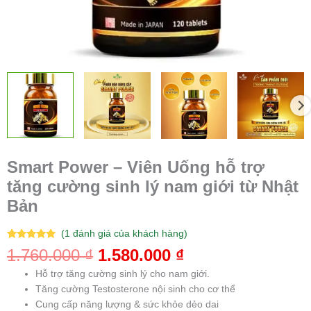
từ
Nhật
Bản
số
lượng
Smart Power – Viên Uống hỗ trợ
tăng cường sinh lý nam giới từ Nhật
Bản
(
1
đánh giá của khách hàng)
5.00
1
trên 5
1.760.000
₫
1.580.000
₫
dựa trên
đánh giá
Hỗ trợ tăng cường sinh lý cho nam giới.
Tăng cường Testosterone nội sinh cho cơ thể
Cung cấp năng lượng & sức khỏe dẻo dai