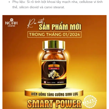
Phụ liệu: Si rô tinh bột khoai tây mạch nha, cellulose vi tinh
thể, silicon dioxid và canxi stearat.