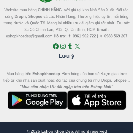
Website mua hàng
CHÍNH HÃNG
với giá tại kho Nhà Sản Xuất. Đối tác
cùng
Dropii, Shopee
và các Nhãn Hàng, Thương Hiệu uy tín, nổi tiếng
trong Nước và Quốc Tế. Mang lại nhiều ưu đãi giảm giá tốt nhất.
Trụ sở:
2a Cù Chính Lan, P13, Q.Tân Bình, HCM
Email:
eshopkhoedep@gmail.com
Hỗ trợ:
👨
0961 902 722
| 👩
0988 569 267
Lưu ý
Mua hàng trên
Eshopkhoedep
. Đơn hàng của bạn sẻ được giao trực
tiếp từ kho nhà sản xuất hoặc đối tác của chúng tôi như Dropii, Shopee...
"
Mua sắm nhận Ưu đãi ngập tràn trên Eshop Mall
"
@2026 Eshop Khỏe Đẹp, All right reserved