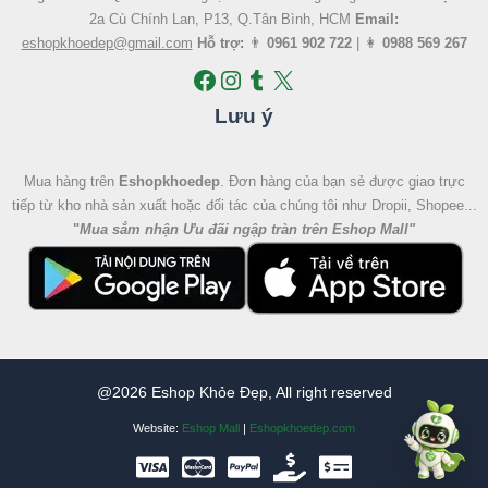
2a Cù Chính Lan, P13, Q.Tân Bình, HCM
Email:
eshopkhoedep@gmail.com
Hỗ trợ:
👨
0961 902 722
| 👩
0988 569 267
Lưu ý
Mua hàng trên
Eshopkhoedep
. Đơn hàng của bạn sẻ được giao trực
tiếp từ kho nhà sản xuất hoặc đối tác của chúng tôi như Dropii, Shopee...
"
Mua sắm nhận Ưu đãi ngập tràn trên Eshop Mall
"
@2026 Eshop Khỏe Đẹp, All right reserved
Website:
Eshop Mall
|
Eshopkhoedep.com