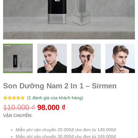
Son Dưỡng Nam 2 In 1 – Sirmen
(
1
đánh giá của khách hàng)
5.00
1
trên 5
110.000
₫
98.000
₫
dựa trên
đánh giá
VẬN CHUYỂN:
Miễn phí vận chuyển 20.000đ cho đơn từ 149.000đ
Miễn phí vận chuyển 30.000đ cho đơn từ 249.000đ