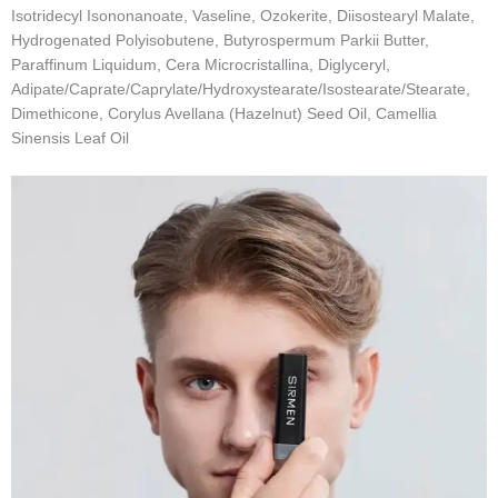
Isotridecyl Isononanoate, Vaseline, Ozokerite, Diisostearyl Malate,
Hydrogenated Polyisobutene, Butyrospermum Parkii Butter,
Paraffinum Liquidum, Cera Microcristallina, Diglyceryl,
Adipate/Caprate/Caprylate/Hydroxystearate/Isostearate/Stearate,
Dimethicone, Corylus Avellana (Hazelnut) Seed Oil, Camellia
Sinensis Leaf Oil