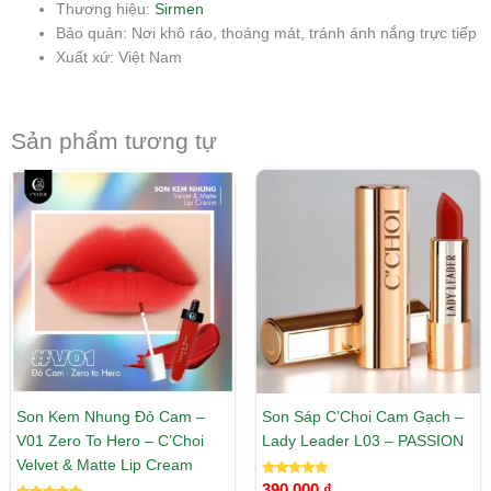
Thương hiệu:
Sirmen
Bảo quản: Nơi khô ráo, thoáng mát, tránh ánh nắng trực tiếp
Xuất xứ: Việt Nam
Sản phẩm tương tự
Son Kem Nhung Đỏ Cam –
Son Sáp C’Choi Cam Gạch –
V01 Zero To Hero – C’Choi
Lady Leader L03 – PASSION
Velvet & Matte Lip Cream
Được xếp
390.000
₫