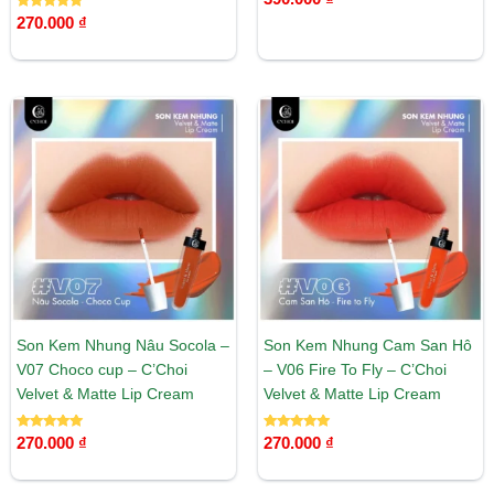
hạng
Được xếp
5.00
270.000
₫
hạng
5 sao
5.00
5 sao
Son Kem Nhung Nâu Socola –
Son Kem Nhung Cam San Hô
V07 Choco cup – C’Choi
– V06 Fire To Fly – C’Choi
Velvet & Matte Lip Cream
Velvet & Matte Lip Cream
Được xếp
Được xếp
270.000
₫
270.000
₫
hạng
hạng
5.00
5.00
5 sao
5 sao