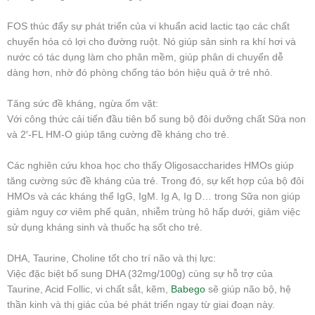
FOS thúc đẩy sự phát triển của vi khuẩn acid lactic tạo các chất
chuyển hóa có lợi cho đường ruột. Nó giúp sản sinh ra khí hơi và
nước có tác dụng làm cho phân mềm, giúp phân di chuyển dễ
dàng hơn, nhờ đó phòng chống táo bón hiệu quả ở trẻ nhỏ.
Tăng sức đề kháng, ngừa ốm vặt:
Với công thức cải tiến đầu tiên bổ sung bộ đôi dưỡng chất Sữa non
và 2′-FL HM-O giúp tăng cường đề kháng cho trẻ.
Các nghiên cứu khoa học cho thấy Oligosaccharides HMOs giúp
tăng cường sức đề kháng của trẻ. Trong đó, sự kết hợp của bộ đôi
HMOs và các kháng thể IgG, IgM. Ig A, Ig D… trong Sữa non giúp
giảm nguy cơ viêm phế quản, nhiễm trùng hô hấp dưới, giảm việc
sử dụng kháng sinh và thuốc hạ sốt cho trẻ.
DHA, Taurine, Choline tốt cho trí não và thị lực:
Việc đặc biệt bổ sung DHA (32mg/100g) cùng sự hỗ trợ của
Taurine, Acid Follic, vi chất sắt, kẽm,
Babego
sẽ giúp não bộ, hệ
thần kinh và thị giác của bé phát triển ngay từ giai đoạn này.