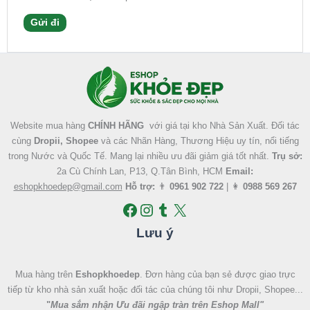
Facebook
Instagram
Tumblr
X
Website mua hàng
CHÍNH HÃNG
với giá tại kho Nhà Sản Xuất. Đối tác
cùng
Dropii, Shopee
và các Nhãn Hàng, Thương Hiệu uy tín, nổi tiếng
trong Nước và Quốc Tế. Mang lại nhiều ưu đãi giảm giá tốt nhất.
Trụ sở:
2a Cù Chính Lan, P13, Q.Tân Bình, HCM
Email:
eshopkhoedep@gmail.com
Hỗ trợ:
👨
0961 902 722
| 👩
0988 569 267
Lưu ý
Mua hàng trên
Eshopkhoedep
. Đơn hàng của bạn sẻ được giao trực
tiếp từ kho nhà sản xuất hoặc đối tác của chúng tôi như Dropii, Shopee...
"
Mua sắm nhận Ưu đãi ngập tràn trên Eshop Mall
"