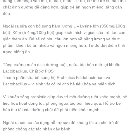
dàng xâm nhập vào mô, tế bào, máu. Từ đó, cơ thể trẻ sẽ hấp thu
chất dinh dưỡng dễ dàng hơn, giúp trẻ ăn ngon miệng, tăng cân
đều.
Ngoài ra sữa còn bổ sung hàm lượng L – Lysine lớn (950mg/100g
bột), Kẽm (5.4mg/100g bột) giúp kích thích vị giác của trẻ, tạo cảm
giác thèm ăn. Bé sẽ có nhu cầu lớn hơn về năng lượng và thực
phẩm, khiến bé ăn nhiều và ngon miệng hơn. Từ đó dứt điểm tình
trạng biếng ăn.
Tăng cường miễn dịch dường ruột, ngừa táo bón nhờ lợi khuẩn
Lactobacillus, Chất xơ FOS:
Thành phần sữa bổ sung hệ Probiotics Bifidobacterium và
Lactobacillus – vi sinh vật có lợi cho hệ tiêu hóa và miễn dịch.
Vi khuẩn sống probiotic giúp duy trì một đường ruột khỏe mạnh, hệ
tiêu hóa hoạt động tốt, phòng ngừa táo bón hiệu quả. Hỗ trợ bé
hấp thu tốt các dưỡng chất để phát triển khỏe mạnh.
Ngoài ra còn có tác dụng hỗ trợ sức đề kháng tối ưu cho trẻ để
phòng chống các tác nhân gây bệnh.