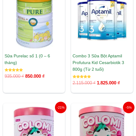
là:
tại
là:
tại
935.000 ₫.
là:
2.115.000 ₫.
là:
850.000 ₫.
1.825.00
Sữa Purelac số 1 (0 – 6
Combo 3 Sữa Bột Aptamil
tháng)
Profutura Kid Cesarbiotik 3
800g (Từ 2 tuổi)
Được xếp
935.000
₫
850.000
₫
hạng
5.00
Được xếp
2.115.000
₫
1.825.000
₫
5 sao
hạng
5.00
5 sao
Giá
Giá
Giá
Giá
-21%
-5%
gốc
hiện
gốc
hiện
là:
tại
là:
tại
1.500.000 ₫.
là:
580.000 ₫.
là:
1.185.000 ₫.
550.000 ₫.