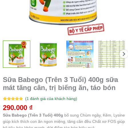
Sữa Babego (Trên 3 Tuổi) 400g sữa
mát tăng cân, trị biếng ăn, táo bón
(
1
đánh giá của khách hàng)
5.00
1
trên 5
290.000
₫
dựa trên
đánh giá
Sữa Babego (Trên 3 Tuổi) 400g
bổ sung Chùm ngây, Kẽm, Lysine
giúp kích thích con ăn ngon miệng, tăng cân đều Chất xơ FOS giúp
hệ tiêu hóa khỏe mạnh, dứt điểm táo bón hiệu quả.