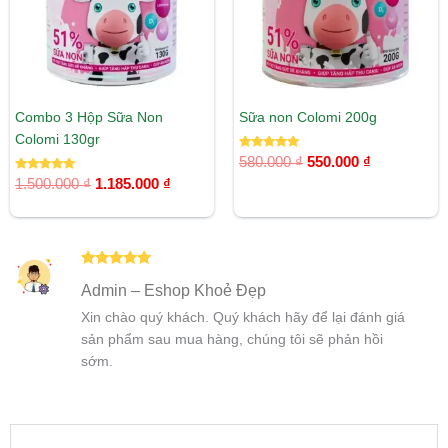
Combo 3 Hộp Sữa Non
Sữa non Colomi 200g
Colomi 130gr
Được xếp
580.000
₫
550.000
₫
hạng
Được xếp
5.00
1.500.000
₫
1.185.000
₫
hạng
5 sao
5.00
5 sao
Được xếp
Admin – Eshop Khoẻ Đẹp
hạng
5
5
sao
Xin chào quý khách. Quý khách hãy để lại đánh giá
sản phẩm sau mua hàng, chúng tôi sẽ phản hồi
sớm.