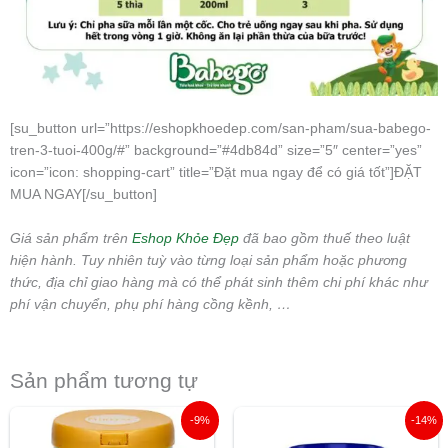
[su_button url=”https://eshopkhoedep.com/san-pham/sua-babego-
tren-3-tuoi-400g/#” background=”#4db84d” size=”5″ center=”yes”
icon=”icon: shopping-cart” title=”Đặt mua ngay để có giá tốt”]ĐẶT
MUA NGAY[/su_button]
Giá sản phẩm trên
Eshop Khỏe Đẹp
đã bao gồm thuế theo luật
hiện hành. Tuy nhiên tuỳ vào từng loại sản phẩm hoặc phương
thức, địa chỉ giao hàng mà có thể phát sinh thêm chi phí khác như
phí vận chuyển, phụ phí hàng cồng kềnh, …
Sản phẩm tương tự
Giá
Giá
Giá
Giá
-9%
-14%
gốc
hiện
gốc
hiện