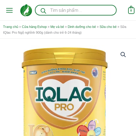
Nhảy
Tìm
kiếm
tới
0
sản
nội
phẩm
dung
Trang chủ
»
Cửa hàng Eshop
»
Mẹ và bé
»
Dinh dưỡng cho bé
»
Sữa cho bé
»
Sữa
IQlac Pro Ngộ nghĩnh 900g (dành cho trẻ 6-24 tháng)