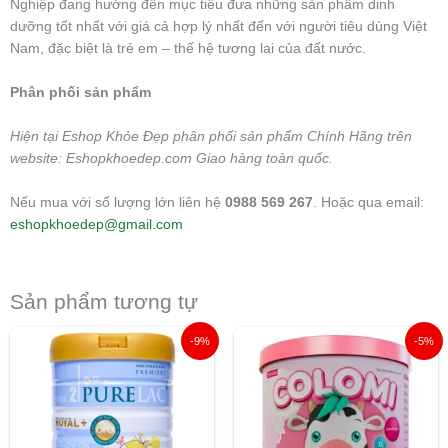
Nghiệp đang hướng đến mục tiêu đưa những sản phẩm dinh
dưỡng tốt nhất với giá cả hợp lý nhất đến với người tiêu dùng Việt
Nam, đặc biệt là trẻ em – thế hệ tương lai của đất nước.
Phân phối sản phẩm
Hiện tại Eshop Khỏe Đẹp phân phối sản phẩm Chính Hãng trên
website: Eshopkhoedep.com Giao hàng toàn quốc.
Nếu mua với số lượng lớn liên hệ
0988 569 267
. Hoặc qua email:
eshopkhoedep@gmail.com
Sản phẩm tương tự
Giá
Giá
Giá
Giá
-9%
-5%
gốc
hiện
gốc
hiện
là:
tại
là:
tại
2.805.000 ₫.
là:
5.800.000 ₫.
là:
2.550.000 ₫.
5.500.00