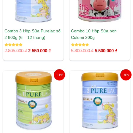
Combo 3 Hộp Sữa Purelac số
Combo 10 Hộp Sữa non
2 800g (6 – 12 tháng)
Colomi 200g
Được xếp
Được xếp
2.805.000
₫
2.550.000
₫
5.800.000
₫
5.500.000
₫
hạng
hạng
5.00
5.00
5 sao
5 sao
Giá
Giá
Giá
Giá
-11%
-9%
gốc
hiện
gốc
hiện
là:
tại
là:
tại
1.910.000 ₫.
là:
1.870.000 ₫.
là:
1.700.000 ₫.
1.700.00