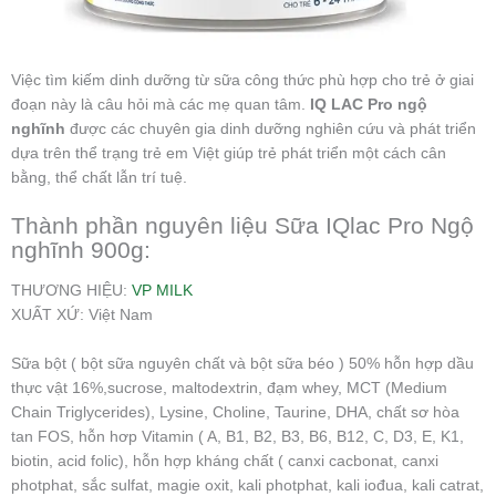
Việc tìm kiếm dinh dưỡng từ sữa công thức phù hợp cho trẻ ở giai
đoạn này là câu hỏi mà các mẹ quan tâm.
IQ LAC Pro ngộ
nghĩnh
được các chuyên gia dinh dưỡng nghiên cứu và phát triển
dựa trên thể trạng trẻ em Việt giúp trẻ phát triển một cách cân
bằng, thể chất lẫn trí tuệ.
Thành phần nguyên liệu Sữa IQlac Pro Ngộ
nghĩnh 900g:
THƯƠNG HIỆU:
VP MILK
XUẤT XỨ: Việt Nam
Sữa bột ( bột sữa nguyên chất và bột sữa béo ) 50% hỗn hợp dầu
thực vật 16%,sucrose, maltodextrin, đạm whey, MCT (Medium
Chain Triglycerides), Lysine, Choline, Taurine, DHA, chất sơ hòa
tan FOS, hỗn hơp Vitamin ( A, B1, B2, B3, B6, B12, C, D3, E, K1,
biotin, acid folic), hỗn hợp kháng chất ( canxi cacbonat, canxi
photphat, sắc sulfat, magie oxit, kali photphat, kali iođua, kali catrat,