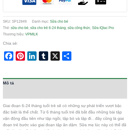
SKU:
SP12849
Danh mục:
Sữa cho bé
Thẻ:
sữa cho bé
,
sữa cho trẻ 6-24 tháng
,
sữa công thức
,
Sữa IQlac Pro
Thương hiệu:
VPMILK
Chia sẻ:
Facebook
Pinterest
LinkedIn
Tumblr
X
Share
Mô tả
Thông tin bổ sung
Giai đoạn 6-24 tháng tuổi trẻ sẽ có những sự phát triển vượt bậc
đặc biệt là thể chất. Từ 6 tháng tuổi trẻ đã bắt đầu những bài tập
vận động đầu tiên như tập ngồi, tập bò và tập đi…đây cũng là giai
đoạn trẻ bước vào giai đoạn tập ăn dặm. Sữa mẹ lúc này có thể đã