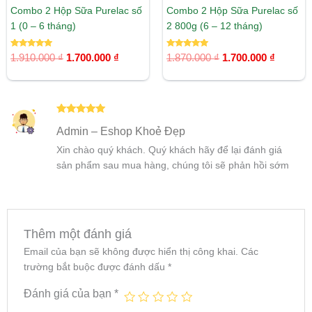
Combo 2 Hộp Sữa Purelac số
Combo 2 Hộp Sữa Purelac số
1 (0 – 6 tháng)
2 800g (6 – 12 tháng)
Được xếp
Được xếp
1.910.000
₫
1.700.000
₫
1.870.000
₫
1.700.000
₫
hạng
hạng
5.00
5.00
5 sao
5 sao
Được xếp
Admin – Eshop Khoẻ Đẹp
hạng
5
5
sao
Xin chào quý khách. Quý khách hãy để lại đánh giá
sản phẩm sau mua hàng, chúng tôi sẽ phản hồi sớm
Thêm một đánh giá
Email của bạn sẽ không được hiển thị công khai.
Các
trường bắt buộc được đánh dấu
*
Đánh giá của bạn
*