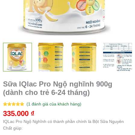
Sữa IQlac Pro Ngộ nghĩnh 900g
(dành cho trẻ 6-24 tháng)
(
1
đánh giá của khách hàng)
5.00
1
trên 5
335.000
₫
dựa trên
đánh giá
IQLac Pro Ngộ Nghĩnh có thành phần chính là Bột Sữa Nguyên
Chất giúp: