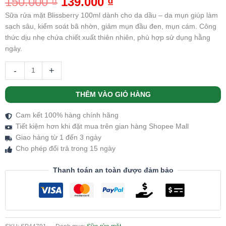
150.000
₫
139.000
₫
dựa trên
đánh giá
Sữa rửa mặt Blissberry 100ml dành cho da dầu – da mụn giúp làm
sạch sâu, kiểm soát bã nhờn, giảm mụn đầu đen, mụn cám. Công
thức dịu nhẹ chứa chiết xuất thiên nhiên, phù hợp sử dụng hằng
ngày.
-
+
THÊM VÀO GIỎ HÀNG
Cam kết 100% hàng chính hãng
Tiết kiệm hơn khi đặt mua trên gian hàng Shopee Mall
Giao hàng từ 1 đến 3 ngày
Cho phép đổi trả trong 15 ngày
Thanh toán an toàn được đảm bảo