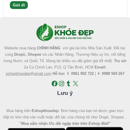
Facebook
Instagram
Tumblr
X
Website mua hàng
CHÍNH HÃNG
với giá tại kho Nhà Sản Xuất. Đối tác
cùng
Dropii, Shopee
và các Nhãn Hàng, Thương Hiệu uy tín, nổi tiếng
trong Nước và Quốc Tế. Mang lại nhiều ưu đãi giảm giá tốt nhất.
Trụ sở:
2a Cù Chính Lan, P13, Q.Tân Bình, HCM
Email:
eshopkhoedep@gmail.com
Hỗ trợ:
👨
0961 902 722
| 👩
0988 569 267
Lưu ý
Mua hàng trên
Eshopkhoedep
. Đơn hàng của bạn sẻ được giao trực
tiếp từ kho nhà sản xuất hoặc đối tác của chúng tôi như Dropii, Shopee...
"
Mua sắm nhận Ưu đãi ngập tràn trên Eshop Mall
"