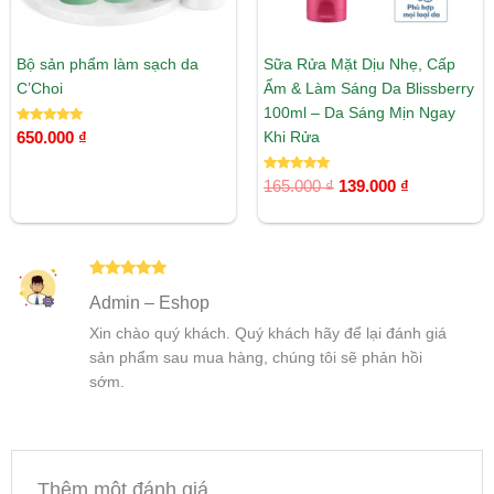
Bộ sản phẩm làm sạch da
Sữa Rửa Mặt Dịu Nhẹ, Cấp
C’Choi
Ẩm & Làm Sáng Da Blissberry
100ml – Da Sáng Mịn Ngay
Được xếp
Khi Rửa
650.000
₫
hạng
5.00
5 sao
Được xếp
165.000
₫
139.000
₫
hạng
5.00
5 sao
Được xếp
Admin – Eshop
hạng
5
5
sao
Xin chào quý khách. Quý khách hãy để lại đánh giá
sản phẩm sau mua hàng, chúng tôi sẽ phản hồi
sớm.
Thêm một đánh giá