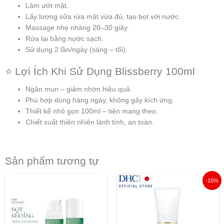
Làm ướt mặt.
Lấy lượng sữa rửa mặt vừa đủ, tạo bọt với nước.
Massage nhẹ nhàng 20–30 giây.
Rửa lại bằng nước sạch.
Sử dụng 2 lần/ngày (sáng – tối).
⭐ Lợi Ích Khi Sử Dụng Blissberry 100ml
Ngăn mụn – giảm nhờn hiệu quả.
Phù hợp dùng hàng ngày, không gây kích ứng.
Thiết kế nhỏ gọn 100ml – tiện mang theo.
Chiết xuất thiên nhiên lành tính, an toàn.
Sản phẩm tương tự
Giá
Giá
-15%
gốc
hiện
là:
tại
490.000 ₫.
là:
416.000 ₫.