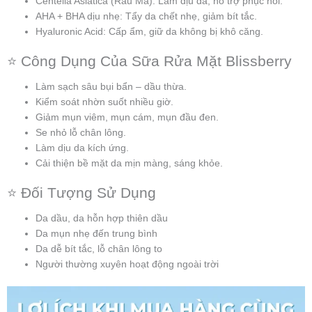
Centella Asiatica (Rau Má): Làm dịu da, hỗ trợ phục hồi.
AHA + BHA dịu nhẹ: Tẩy da chết nhẹ, giảm bít tắc.
Hyaluronic Acid: Cấp ẩm, giữ da không bị khô căng.
⭐ Công Dụng Của Sữa Rửa Mặt Blissberry
Làm sạch sâu bụi bẩn – dầu thừa.
Kiểm soát nhờn suốt nhiều giờ.
Giảm mụn viêm, mụn cám, mụn đầu đen.
Se nhỏ lỗ chân lông.
Làm dịu da kích ứng.
Cải thiện bề mặt da mịn màng, sáng khỏe.
⭐ Đối Tượng Sử Dụng
Da dầu, da hỗn hợp thiên dầu
Da mụn nhẹ đến trung bình
Da dễ bít tắc, lỗ chân lông to
Người thường xuyên hoạt động ngoài trời