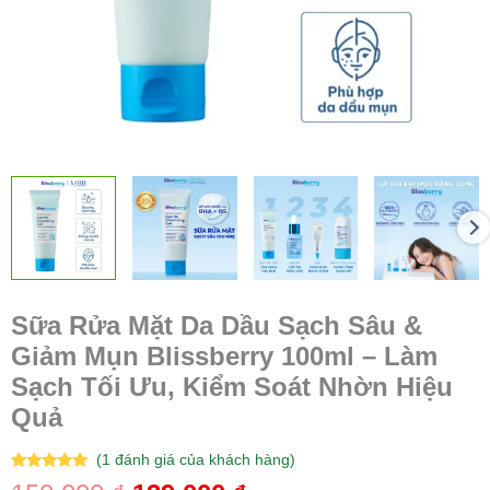
Làm
Sạch
Tối
Ưu,
Kiểm
Soát
Nhờn
Hiệu
Quả
số
lượng
Sữa Rửa Mặt Da Dầu Sạch Sâu &
Giảm Mụn Blissberry 100ml – Làm
Sạch Tối Ưu, Kiểm Soát Nhờn Hiệu
Quả
(
1
đánh giá của khách hàng)
5.00
1
trên 5