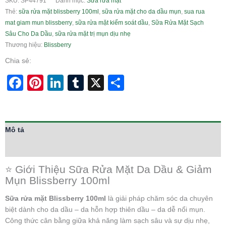
SKU:
SP44791
Danh mục:
Sữa rửa mặt
Thẻ:
sữa rửa mặt blissberry 100ml
,
sữa rửa mặt cho da dầu mụn
,
sua rua
mat giam mun blissberry
,
sữa rửa mặt kiểm soát dầu
,
Sữa Rửa Mặt Sạch
Sâu Cho Da Dầu
,
sữa rửa mặt trị mụn dịu nhẹ
Thương hiệu:
Blissberry
Chia sẻ:
Facebook
Pinterest
LinkedIn
Tumblr
X
Share
Mô tả
Thông tin bổ sung
⭐ Giới Thiệu Sữa Rửa Mặt Da Dầu & Giảm
Mụn Blissberry 100ml
Sữa rửa mặt Blissberry 100ml
là giải pháp chăm sóc da chuyên
biệt dành cho da dầu – da hỗn hợp thiên dầu – da dễ nổi mụn.
Công thức cân bằng giữa khả năng làm sạch sâu và sự dịu nhẹ,