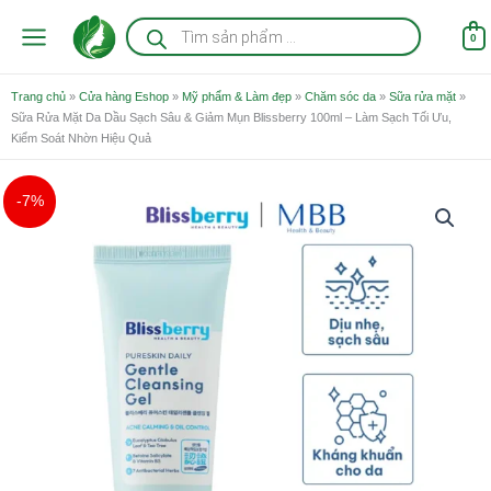
Nhảy
Tìm
kiếm
tới
0
sản
nội
phẩm
dung
Trang chủ
»
Cửa hàng Eshop
»
Mỹ phẩm & Làm đẹp
»
Chăm sóc da
»
Sữa rửa mặt
»
Sữa Rửa Mặt Da Dầu Sạch Sâu & Giảm Mụn Blissberry 100ml – Làm Sạch Tối Ưu,
Kiểm Soát Nhờn Hiệu Quả
Giá
Giá
Sữa
-7%
gốc
hiện
Rửa
là:
tại
Mặt
150.000 ₫.
là:
Da
139.000 ₫.
Dầu
Sạch
Sâu
&
Giảm
Mụn
Blissberry
100ml
-