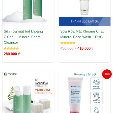
Sữa rửa mặt bọt khoáng
Sữa Rửa Mặt Khoáng Chất
C’Choi – Mineral Foam
Mineral Face Wash – DHC
Cleanser
Được xếp
490.000
₫
416.000
₫
hạng
Được xếp
5.00
280.000
₫
hạng
5 sao
5.00
5 sao
Giá
Giá
-16%
gốc
hiện
là:
tại
165.000 ₫.
là:
139.000 ₫.