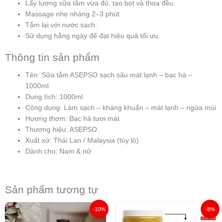
Lấy lượng sữa tắm vừa đủ, tạo bọt và thoa đều.
Massage nhẹ nhàng 2–3 phút.
Tắm lại với nước sạch.
Sử dụng hằng ngày để đạt hiệu quả tối ưu.
Thông tin sản phẩm
Tên: Sữa tắm ASEPSO sạch sâu mát lạnh – bạc hà –
1000ml
Dung tích: 1000ml
Công dụng: Làm sạch – kháng khuẩn – mát lạnh – ngừa mùi
Hương thơm: Bạc hà tươi mát
Thương hiệu: ASEPSO
Xuất xứ: Thái Lan / Malaysia (tùy lô)
Dành cho: Nam & nữ
Sản phẩm tương tự
Giá
Giá
Giá
Giá
-10%
-8%
gốc
hiện
gốc
hiện