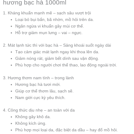
hương bạc hà 1000ml
1. Kháng khuẩn mạnh mẽ – sạch sâu vượt trội
Loại bỏ bụi bẩn, bã nhờn, mồ hôi trên da.
Ngăn ngừa vi khuẩn gây mùi cơ thể.
Hỗ trợ giảm mụn lưng – vai – ngực.
2. Mát lạnh tức thì với bạc hà – Sảng khoái suốt ngày dài
Tạo cảm giác mát lạnh ngay khi thoa lên da.
Giảm nóng rát, giảm bết dính sau vận động.
Phù hợp cho người chơi thể thao, lao động ngoài trời.
3. Hương thơm nam tính – trong lành
Hương bạc hà tươi mới.
Giúp cơ thể thơm lâu, sạch sẽ.
Nam giới cực kỳ yêu thích.
4. Công thức dịu nhẹ – an toàn với da
Không gây khô da.
Không kích ứng.
Phù hợp mọi loại da, đặc biệt da dầu – hay đổ mồ hôi.