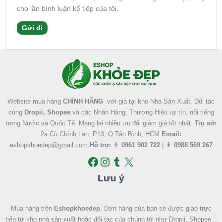
cho lần bình luận kế tiếp của tôi.
Facebook
Instagram
Tumblr
X
Website mua hàng
CHÍNH HÃNG
với giá tại kho Nhà Sản Xuất. Đối tác
cùng
Dropii, Shopee
và các Nhãn Hàng, Thương Hiệu uy tín, nổi tiếng
trong Nước và Quốc Tế. Mang lại nhiều ưu đãi giảm giá tốt nhất.
Trụ sở:
2a Cù Chính Lan, P13, Q.Tân Bình, HCM
Email:
eshopkhoedep@gmail.com
Hỗ trợ:
👨
0961 902 722
| 👩
0988 569 267
Lưu ý
Mua hàng trên
Eshopkhoedep
. Đơn hàng của bạn sẻ được giao trực
tiếp từ kho nhà sản xuất hoặc đối tác của chúng tôi như Dropii, Shopee...