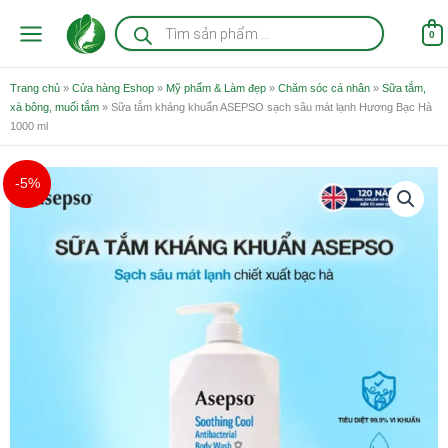
Nhảy
Tìm
kiếm
tới
0
sản
nội
phẩm
dung
Trang chủ
»
Cửa hàng Eshop
»
Mỹ phẩm & Làm đẹp
»
Chăm sóc cá nhân
»
Sữa tắm,
xà bông, muối tắm
»
Sữa tắm kháng khuẩn ASEPSO sạch sâu mát lạnh Hương Bạc Hà
1000 ml
Giá
Giá
Sữa
-5%
gốc
hiện
tắm
là:
tại
kháng
295.000 ₫.
là:
khuẩn
279.000 ₫.
ASEPSO
sạch
sâu
mát
lạnh
Hương
Bạc
Hà
1000