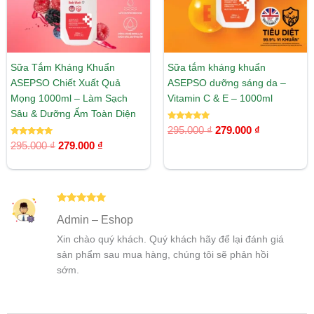
Sữa Tắm Kháng Khuẩn
Sữa tắm kháng khuẩn
ASEPSO Chiết Xuất Quả
ASEPSO dưỡng sáng da –
Mọng 1000ml – Làm Sạch
Vitamin C & E – 1000ml
Sâu & Dưỡng Ẩm Toàn Diện
Được xếp
295.000
₫
279.000
₫
hạng
Được xếp
5.00
295.000
₫
279.000
₫
hạng
5 sao
5.00
5 sao
Được xếp
Admin – Eshop
hạng
5
5
sao
Xin chào quý khách. Quý khách hãy để lại đánh giá
sản phẩm sau mua hàng, chúng tôi sẽ phản hồi
sớm.