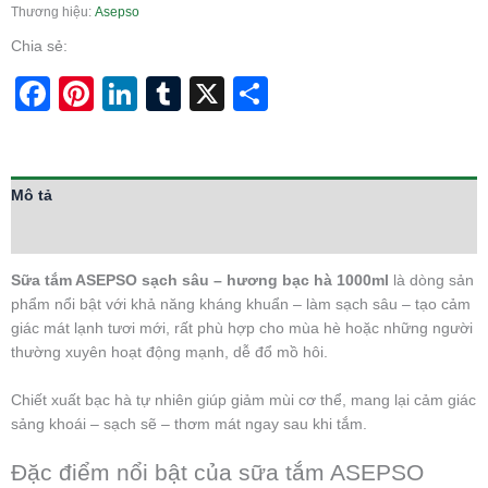
Thương hiệu:
Asepso
Chia sẻ:
Facebook
Pinterest
LinkedIn
Tumblr
X
Share
Mô tả
Thông tin bổ sung
Sữa tắm ASEPSO sạch sâu – hương bạc hà 1000ml
là dòng sản
phẩm nổi bật với khả năng kháng khuẩn – làm sạch sâu – tạo cảm
giác mát lạnh tươi mới, rất phù hợp cho mùa hè hoặc những người
thường xuyên hoạt động mạnh, dễ đổ mồ hôi.
Chiết xuất bạc hà tự nhiên giúp giảm mùi cơ thể, mang lại cảm giác
sảng khoái – sạch sẽ – thơm mát ngay sau khi tắm.
Đặc điểm nổi bật của sữa tắm ASEPSO