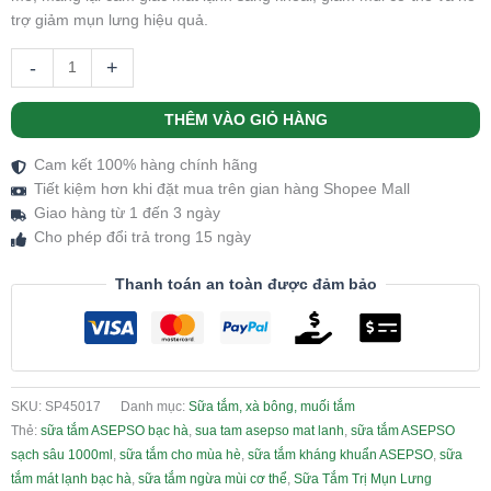
trợ giảm mụn lưng hiệu quả.
-
+
THÊM VÀO GIỎ HÀNG
Cam kết 100% hàng chính hãng
Tiết kiệm hơn khi đặt mua trên gian hàng Shopee Mall
Giao hàng từ 1 đến 3 ngày
Cho phép đổi trả trong 15 ngày
Thanh toán an toàn được đảm bảo
SKU:
SP45017
Danh mục:
Sữa tắm, xà bông, muối tắm
Thẻ:
sữa tắm ASEPSO bạc hà
,
sua tam asepso mat lanh
,
sữa tắm ASEPSO
sạch sâu 1000ml
,
sữa tắm cho mùa hè
,
sữa tắm kháng khuẩn ASEPSO
,
sữa
tắm mát lạnh bạc hà
,
sữa tắm ngừa mùi cơ thể
,
Sữa Tắm Trị Mụn Lưng