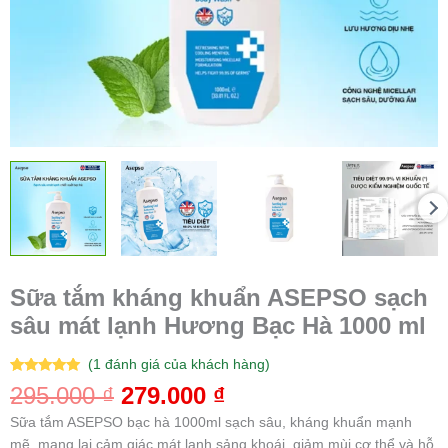
ml
số
lượng
Sữa tắm kháng khuẩn ASEPSO sạch
sâu mát lạnh Hương Bạc Hà 1000 ml
(
1
đánh giá của khách hàng)
5.00
1
trên 5
295.000
₫
279.000
₫
dựa trên
đánh giá
Sữa tắm ASEPSO bạc hà 1000ml sạch sâu, kháng khuẩn mạnh
mẽ, mang lại cảm giác mát lạnh sảng khoái, giảm mùi cơ thể và hỗ