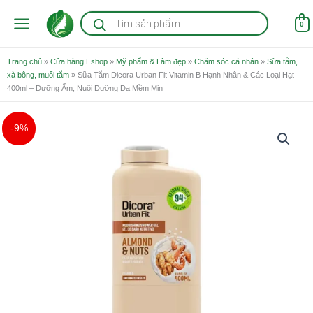
Nhảy
Tìm
kiếm
tới
0
sản
nội
phẩm
dung
Trang chủ
»
Cửa hàng Eshop
»
Mỹ phẩm & Làm đẹp
»
Chăm sóc cá nhân
»
Sữa tắm,
xà bông, muối tắm
»
Sữa Tắm Dicora Urban Fit Vitamin B Hạnh Nhân & Các Loại Hạt
400ml – Dưỡng Ẩm, Nuôi Dưỡng Da Mềm Mịn
Giá
Giá
Sữa
-9%
gốc
hiện
Tắm
là:
tại
Dicora
225.000 ₫.
là:
Urban
205.000 ₫.
Fit
Vitamin
B
Hạnh
Nhân
&
Các
Loại
Hạt