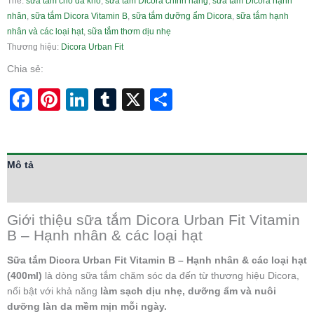
Thẻ:
sữa tắm cho da khô
,
sữa tắm Dicora chính hãng
,
sữa tắm Dicora hạnh
nhân
,
sữa tắm Dicora Vitamin B
,
sữa tắm dưỡng ẩm Dicora
,
sữa tắm hạnh
nhân và các loại hạt
,
sữa tắm thơm dịu nhẹ
Thương hiệu:
Dicora Urban Fit
Chia sẻ:
Facebook
Pinterest
LinkedIn
Tumblr
X
Share
Mô tả
Thông tin bổ sung
Giới thiệu sữa tắm Dicora Urban Fit Vitamin
B – Hạnh nhân & các loại hạt
Sữa tắm Dicora Urban Fit Vitamin B – Hạnh nhân & các loại hạt
(400ml)
là dòng sữa tắm chăm sóc da đến từ thương hiệu Dicora,
nổi bật với khả năng
làm sạch dịu nhẹ, dưỡng ẩm và nuôi
dưỡng làn da mềm mịn mỗi ngày.