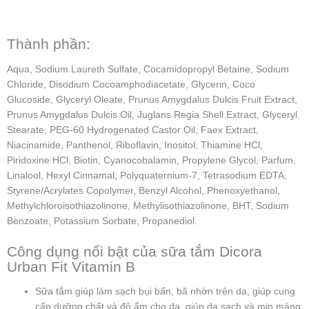
Thành phần:
Aqua, Sodium Laureth Sulfate, Cocamidopropyl Betaine, Sodium
Chloride, Disodium Cocoamphodiacetate, Glycerin, Coco
Glucoside, Glyceryl Oleate, Prunus Amygdalus Dulcis Fruit Extract,
Prunus Amygdalus Dulcis Oil, Juglans Regia Shell Extract, Glyceryl
Stearate, PEG-60 Hydrogenated Castor Oil, Faex Extract,
Niacinamide, Panthenol, Riboflavin, Inositol, Thiamine HCl,
Piridoxine HCl, Biotin, Cyanocobalamin, Propylene Glycol, Parfum,
Linalool, Hexyl Cinnamal, Polyquaternium-7, Tetrasodium EDTA,
Styrene/Acrylates Copolymer, Benzyl Alcohol, Phenoxyethanol,
Methylchloroisothiazolinone, Methylisothiazolinone, BHT, Sodium
Benzoate, Potassium Sorbate, Propanediol.
Công dụng nổi bật của sữa tắm Dicora
Urban Fit Vitamin B
Sữa tắm giúp làm sạch bụi bẩn, bã nhờn trên da, giúp cung
cấp dưỡng chất và độ ẩm cho da, giúp da sạch và mịn màng