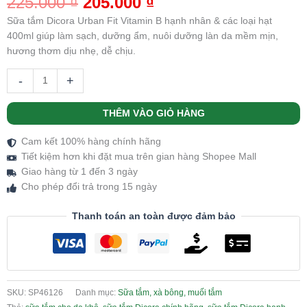
225.000
₫
205.000
₫
dựa trên
đánh giá
Sữa tắm Dicora Urban Fit Vitamin B hạnh nhân & các loại hạt
400ml giúp làm sạch, dưỡng ẩm, nuôi dưỡng làn da mềm mịn,
hương thơm dịu nhẹ, dễ chịu.
-
+
THÊM VÀO GIỎ HÀNG
Cam kết 100% hàng chính hãng
Tiết kiệm hơn khi đặt mua trên gian hàng Shopee Mall
Giao hàng từ 1 đến 3 ngày
Cho phép đổi trả trong 15 ngày
Thanh toán an toàn được đảm bảo
SKU:
SP46126
Danh mục:
Sữa tắm, xà bông, muối tắm