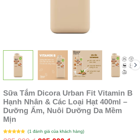
400ml
-
Dưỡng
Ẩm,
Nuôi
Dưỡng
Da
Mềm
Mịn
số
lượng
Sữa Tắm Dicora Urban Fit Vitamin B
Hạnh Nhân & Các Loại Hạt 400ml –
Dưỡng Ẩm, Nuôi Dưỡng Da Mềm
Mịn
(
1
đánh giá của khách hàng)
5.00
1
trên 5