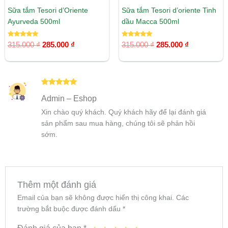
Sữa tắm Tesori d’Oriente
Sữa tắm Tesori d’oriente Tinh
Ayurveda 500ml
dầu Macca 500ml
Được xếp
Được xếp
315.000
₫
285.000
₫
315.000
₫
285.000
₫
hạng
hạng
5.00
5.00
5 sao
5 sao
Được xếp
Admin – Eshop
hạng
5
5
sao
Xin chào quý khách. Quý khách hãy để lại đánh giá
sản phẩm sau mua hàng, chúng tôi sẽ phản hồi
sớm.
Thêm một đánh giá
Email của bạn sẽ không được hiển thị công khai.
Các
trường bắt buộc được đánh dấu
*
Đánh giá của bạn
*