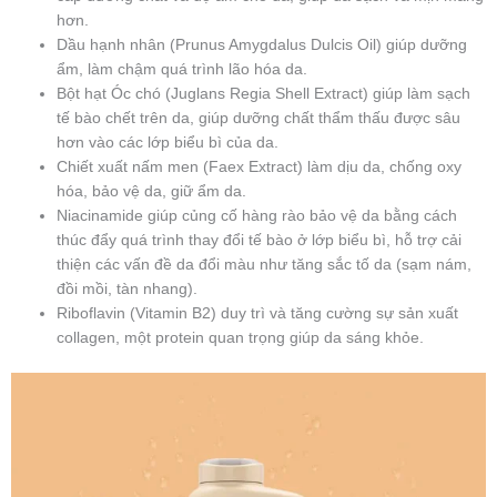
hơn.
Dầu hạnh nhân (Prunus Amygdalus Dulcis Oil) giúp dưỡng
ẩm, làm chậm quá trình lão hóa da.
Bột hạt Óc chó (Juglans Regia Shell Extract) giúp làm sạch
tế bào chết trên da, giúp dưỡng chất thẩm thấu được sâu
hơn vào các lớp biểu bì của da.
Chiết xuất nấm men (Faex Extract) làm dịu da, chống oxy
hóa, bảo vệ da, giữ ẩm da.
Niacinamide giúp củng cố hàng rào bảo vệ da bằng cách
thúc đẩy quá trình thay đổi tế bào ở lớp biểu bì, hỗ trợ cải
thiện các vấn đề da đổi màu như tăng sắc tố da (sạm nám,
đồi mồi, tàn nhang).
Riboflavin (Vitamin B2) duy trì và tăng cường sự sản xuất
collagen, một protein quan trọng giúp da sáng khỏe.