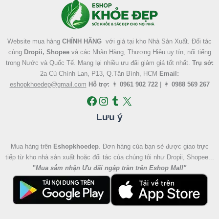
Website mua hàng
CHÍNH HÃNG
với giá tại kho Nhà Sản Xuất. Đối tác
cùng
Dropii, Shopee
và các Nhãn Hàng, Thương Hiệu uy tín, nổi tiếng
trong Nước và Quốc Tế. Mang lại nhiều ưu đãi giảm giá tốt nhất.
Trụ sở:
2a Cù Chính Lan, P13, Q.Tân Bình, HCM
Email:
eshopkhoedep@gmail.com
Hỗ trợ:
👨
0961 902 722
| 👩
0988 569 267
Lưu ý
Mua hàng trên
Eshopkhoedep
. Đơn hàng của bạn sẻ được giao trực
tiếp từ kho nhà sản xuất hoặc đối tác của chúng tôi như Dropii, Shopee...
"
Mua sắm nhận Ưu đãi ngập tràn trên Eshop Mall
"