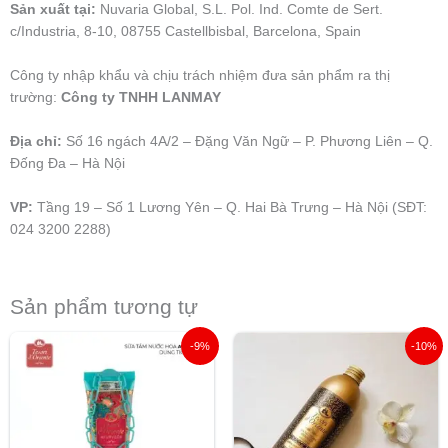
Sản xuất tại:
Nuvaria Global, S.L. Pol. Ind. Comte de Sert.
c/Industria, 8-10, 08755 Castellbisbal, Barcelona, Spain
Công ty nhập khẩu và chịu trách nhiệm đưa sản phẩm ra thị
trường:
Công ty TNHH LANMAY
Địa chỉ:
Số 16 ngách 4A/2 – Đặng Văn Ngữ – P. Phương Liên – Q.
Đống Đa – Hà Nội
VP:
Tầng 19 – Số 1 Lương Yên – Q. Hai Bà Trưng – Hà Nội (SĐT:
024 3200 2288)
Sản phẩm tương tự
Giá
Giá
Giá
Giá
-9%
-10%
gốc
hiện
gốc
hiện
là:
tại
là:
tại
215.000 ₫.
là:
315.000 ₫.
là:
195.000 ₫.
285.000 ₫.